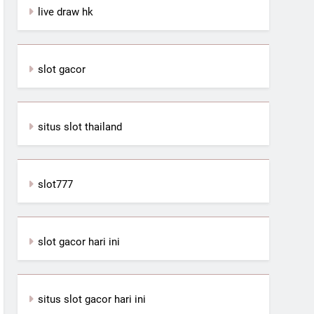
live draw hk
slot gacor
situs slot thailand
slot777
slot gacor hari ini
situs slot gacor hari ini