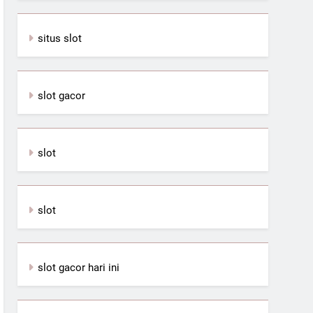
situs slot
slot gacor
slot
slot
slot gacor hari ini