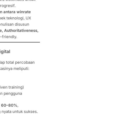
rogresif.
an antara winrate
ek teknologi, UX
enulisan disusun
e, Authoritativeness,
-friendly.
gital
ap total percobaan
kasinya meliputi:
ven training)
akan pengguna
n
60–80%
,
 nyata untuk sukses.