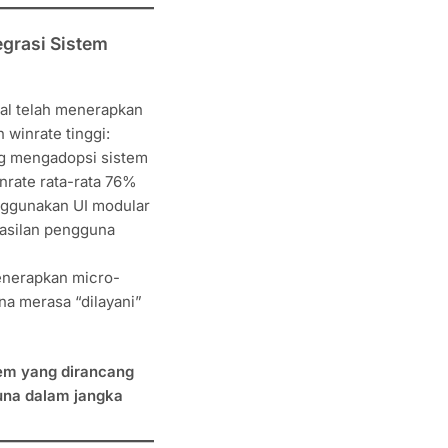
egrasi Sistem
bal telah menerapkan
winrate tinggi:
g mengadopsi sistem
nrate rata-rata 76%
gunakan UI modular
asilan pengguna
nerapkan micro-
a merasa “dilayani”
tem yang dirancang
una dalam jangka