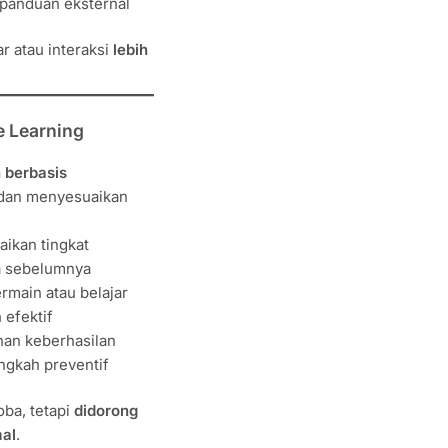
panduan eksternal
r atau interaksi
lebih
e Learning
 berbasis
dan menyesuaikan
aikan tingkat
a sebelumnya
rmain atau belajar
 efektif
an keberhasilan
ngkah preventif
ba, tetapi
didorong
mal
.