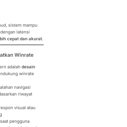
oud, sistem mampu
 dengan latensi
bih cepat dan akurat
.
atkan Winrate
ern adalah
desain
endukung winrate
alahan navigasi
asarkan riwayat
espon visual atau
g
saat pengguna