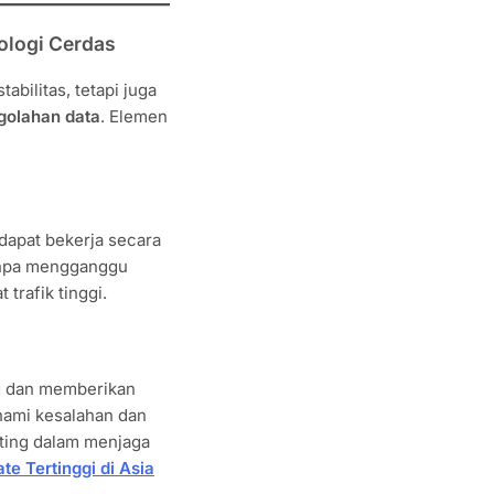
ologi Cerdas
bilitas, tetapi juga
ngolahan data
. Elemen
 dapat bekerja secara
anpa mengganggu
 trafik tinggi.
g dan memberikan
hami kesalahan dan
ting dalam menjaga
e Tertinggi di Asia