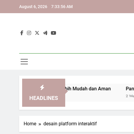
Skip
August 6, 2026
7:33:57 AM
to
content
Ayi
Temukan Be
engan Proses yang Lebih Mudah dan Aman
Panduan Mem
2 Weeks Ago
HEADLINES
Home
desain platform interaktif