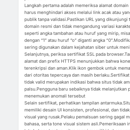
Langkah pertama adalah memeriksa alamat domain
harus menghindari akses melalui link acak atau yan
publik tanpa validasi.Pastikan URL yang dikunjungi
domain resmi dan tidak mengandung variasi karak
seperti angka tambahan atau huruf yang mirip, misal
dengan “1” atau huruf “o” diganti angka “0”.Modifika
sering digunakan dalam kejahatan siber untuk menir
Selanjutnya, periksa sertifikat SSL pada browser.T
alamat dan prefix HTTPS menunjukkan bahwa koneks
terenkripsi dan aman.Klik ikon gembok untuk memast
dari otoritas tepercaya dan masih berlaku.Sertifika
tidak valid merupakan indikasi bahwa situs tidak a
palsu.Pengguna baru sebaiknya tidak melanjutkan pr
menemukan anomali tersebut
Selain sertifikat, perhatikan tampilan antarmuka.S
memiliki desain UI konsisten, profesional, dan ti
visual yang rusak.Pelaku pemalsuan sering gagal me
bahasa, serta tone visual sistem asli.Pemeriksaan i