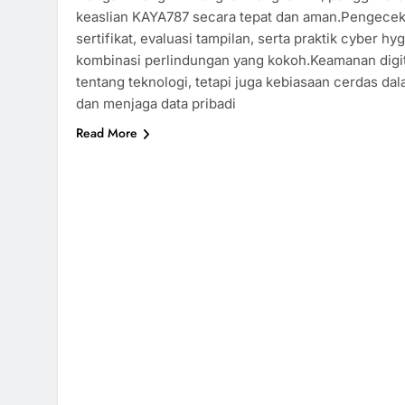
keaslian KAYA787 secara tepat dan aman.Pengeceka
sertifikat, evaluasi tampilan, serta praktik cyber 
kombinasi perlindungan yang kokoh.Keamanan digi
tentang teknologi, tetapi juga kebiasaan cerdas d
dan menjaga data pribadi
Read More