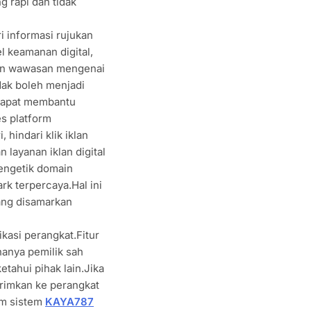
g rapi dan tidak
i informasi rujukan
l keamanan digital,
an wawasan mengenai
idak boleh menjadi
 dapat membantu
s platform
hindari klik iklan
layanan iklan digital
mengetik domain
k terpercaya.Hal ini
ang disamarkan
asi perangkat.Fitur
hanya pemilik sah
tahui pihak lain.Jika
irimkan ke perangkat
am sistem
KAYA787