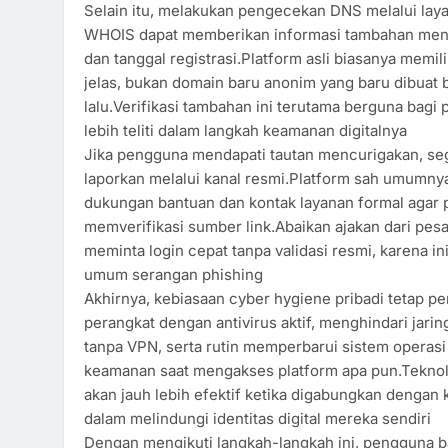
Selain itu, melakukan pengecekan DNS melalui laya
WHOIS dapat memberikan informasi tambahan men
dan tanggal registrasi.Platform asli biasanya memil
jelas, bukan domain baru anonim yang baru dibuat 
lalu.Verifikasi tambahan ini terutama berguna bagi
lebih teliti dalam langkah keamanan digitalnya
Jika pengguna mendapati tautan mencurigakan, se
laporkan melalui kanal resmi.Platform sah umumn
dukungan bantuan dan kontak layanan formal agar
memverifikasi sumber link.Abaikan ajakan dari pesa
meminta login cepat tanpa validasi resmi, karena i
umum serangan phishing
Akhirnya, kebiasaan cyber hygiene pribadi tetap 
perangkat dengan antivirus aktif, menghindari jari
tanpa VPN, serta rutin memperbarui sistem opera
keamanan saat mengakses platform apa pun.Tekno
akan jauh lebih efektif ketika digabungkan denga
dalam melindungi identitas digital mereka sendiri
Dengan mengikuti langkah-langkah ini, pengguna 