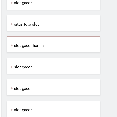
slot gacor
situs toto slot
slot gacor hari ini
slot gacor
slot gacor
slot gacor