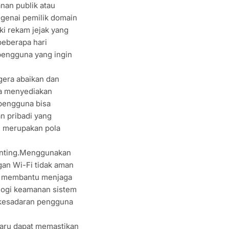
nan publik atau
genai pemilik domain
iki rekam jejak yang
beberapa hari
 pengguna yang ingin
gera abaikan dan
ya menyediakan
 pengguna bisa
n pribadi yang
ni merupakan pola
penting.Menggunakan
ngan Wi-Fi tidak aman
si membantu menjaga
logi keamanan sistem
n kesadaran pengguna
baru dapat memastikan