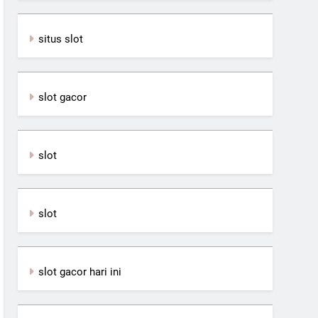
situs slot
slot gacor
slot
slot
slot gacor hari ini