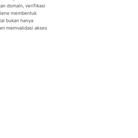
n domain, verifikasi
hygiene membentuk
tal bukan hanya
alam memvalidasi akses