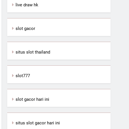
live draw hk
slot gacor
situs slot thailand
slot777
slot gacor hari ini
situs slot gacor hari ini