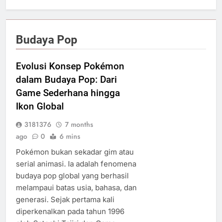
Budaya Pop
Evolusi Konsep Pokémon
dalam Budaya Pop: Dari
Game Sederhana hingga
Ikon Global
3181376
7 months
ago
0
6 mins
Pokémon bukan sekadar gim atau
serial animasi. Ia adalah fenomena
budaya pop global yang berhasil
melampaui batas usia, bahasa, dan
generasi. Sejak pertama kali
diperkenalkan pada tahun 1996