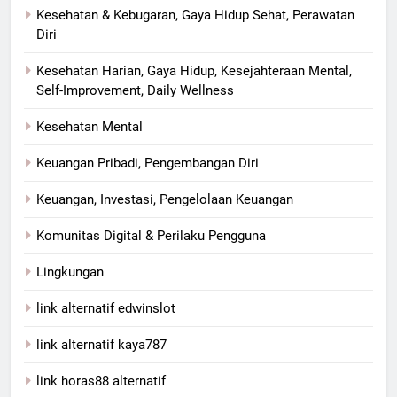
Kesehatan & Kebugaran, Gaya Hidup Sehat, Perawatan
Diri
Kesehatan Harian, Gaya Hidup, Kesejahteraan Mental,
Self-Improvement, Daily Wellness
Kesehatan Mental
Keuangan Pribadi, Pengembangan Diri
Keuangan, Investasi, Pengelolaan Keuangan
Komunitas Digital & Perilaku Pengguna
Lingkungan
link alternatif edwinslot
link alternatif kaya787
link horas88 alternatif