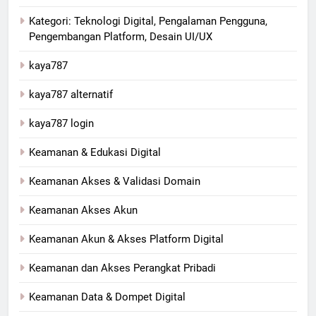
Kategori: Teknologi Digital, Pengalaman Pengguna,
Pengembangan Platform, Desain UI/UX
kaya787
kaya787 alternatif
kaya787 login
Keamanan & Edukasi Digital
Keamanan Akses & Validasi Domain
Keamanan Akses Akun
Keamanan Akun & Akses Platform Digital
Keamanan dan Akses Perangkat Pribadi
Keamanan Data & Dompet Digital