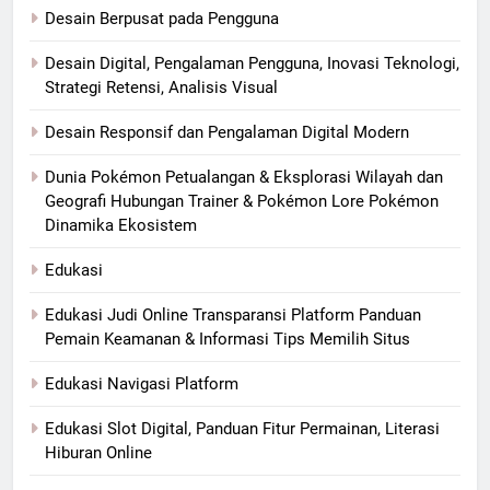
Desain Berpusat pada Pengguna
Desain Digital, Pengalaman Pengguna, Inovasi Teknologi,
Strategi Retensi, Analisis Visual
Desain Responsif dan Pengalaman Digital Modern
Dunia Pokémon Petualangan & Eksplorasi Wilayah dan
Geografi Hubungan Trainer & Pokémon Lore Pokémon
Dinamika Ekosistem
Edukasi
Edukasi Judi Online Transparansi Platform Panduan
Pemain Keamanan & Informasi Tips Memilih Situs
Edukasi Navigasi Platform
Edukasi Slot Digital, Panduan Fitur Permainan, Literasi
Hiburan Online