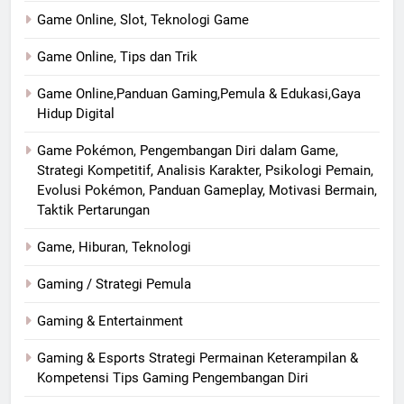
Game Online, Slot, Teknologi Game
Game Online, Tips dan Trik
Game Online,Panduan Gaming,Pemula & Edukasi,Gaya
Hidup Digital
Game Pokémon, Pengembangan Diri dalam Game,
Strategi Kompetitif, Analisis Karakter, Psikologi Pemain,
Evolusi Pokémon, Panduan Gameplay, Motivasi Bermain,
Taktik Pertarungan
Game, Hiburan, Teknologi
Gaming / Strategi Pemula
Gaming & Entertainment
Gaming & Esports Strategi Permainan Keterampilan &
Kompetensi Tips Gaming Pengembangan Diri