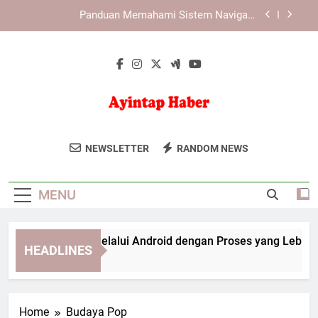
Skip
Panduan Memahami Sistem Navigasi LEBAH4D
to
untuk Pengguna Baru
content
Panduan Memahami Sistem Navigasi KAYA787
untuk Pengguna Baru
LEBAH4D Login melalui Android dengan Proses
yang Lebih Mudah dan Aman
Panduan Memahami Sistem Navigasi
EDWINSLOT untuk Pengguna Baru
Ayintap Haber
Temukan Berita Terkini Dari Ayinta P
Panduan Memahami Sistem Navigasi LEBAH4D
NEWSLETTER
RANDOM NEWS
untuk Pengguna Baru
Haber. Informasi Terbaru Yang Dapat
Panduan Memahami Sistem Navigasi KAYA787
Dipercaya.
untuk Pengguna Baru
MENU
BAH4D Login melalui Android dengan Proses yang Lebih Mu
HEADLINES
Weeks Ago
Home
Budaya Pop