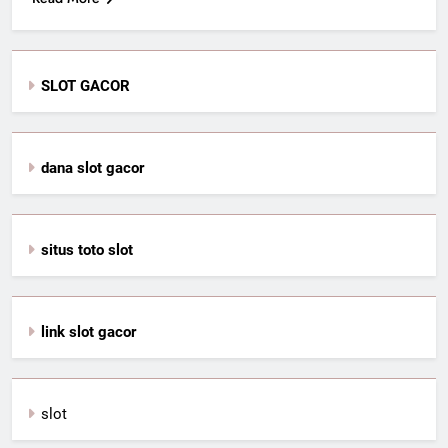
SLOT GACOR
dana slot gacor
situs toto slot
link slot gacor
slot