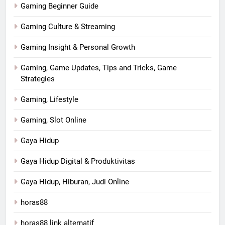
Gaming Beginner Guide
Gaming Culture & Streaming
Gaming Insight & Personal Growth
Gaming, Game Updates, Tips and Tricks, Game
Strategies
Gaming, Lifestyle
Gaming, Slot Online
Gaya Hidup
Gaya Hidup Digital & Produktivitas
Gaya Hidup, Hiburan, Judi Online
horas88
horas88 link alternatif