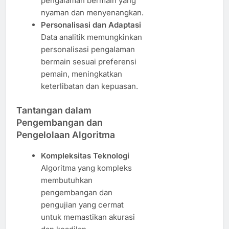
pengalaman bermain yang
nyaman dan menyenangkan.
Personalisasi dan Adaptasi
Data analitik memungkinkan
personalisasi pengalaman
bermain sesuai preferensi
pemain, meningkatkan
keterlibatan dan kepuasan.
Tantangan dalam
Pengembangan dan
Pengelolaan Algoritma
Kompleksitas Teknologi
Algoritma yang kompleks
membutuhkan
pengembangan dan
pengujian yang cermat
untuk memastikan akurasi