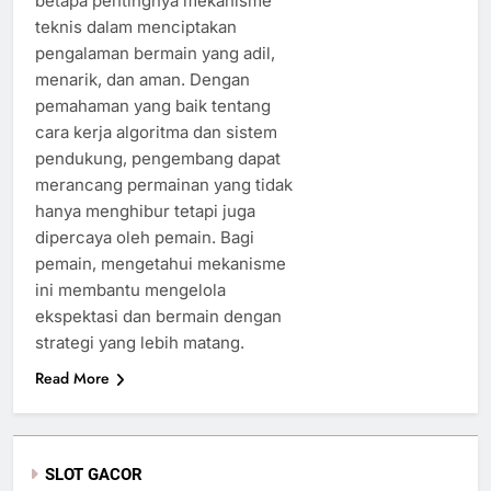
betapa pentingnya mekanisme
teknis dalam menciptakan
pengalaman bermain yang adil,
menarik, dan aman. Dengan
pemahaman yang baik tentang
cara kerja algoritma dan sistem
pendukung, pengembang dapat
merancang permainan yang tidak
hanya menghibur tetapi juga
dipercaya oleh pemain. Bagi
pemain, mengetahui mekanisme
ini membantu mengelola
ekspektasi dan bermain dengan
strategi yang lebih matang.
Read More
SLOT GACOR