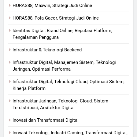
HORAS88, Maxwin, Strategi Judi Online
HORAS88, Pola Gacor, Strategi Judi Online
Identitas Digital, Brand Online, Reputasi Platform,
Pengalaman Pengguna
Infrastruktur & Teknologi Backend
Infrastruktur Digital, Manajemen Sistem, Teknologi
Jaringan, Optimasi Performa
Infrastruktur Digital, Teknologi Cloud, Optimasi Sistem,
Kinerja Platform
Infrastruktur Jaringan, Teknologi Cloud, Sistem
Terdistribusi, Arsitektur Digital
Inovasi dan Transformasi Digital
Inovasi Teknologi, Industri Gaming, Transformasi Digital,