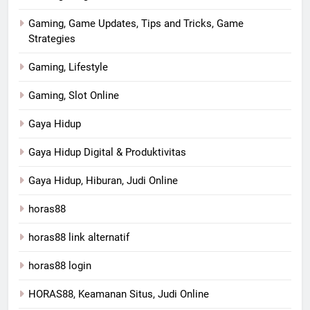
Gaming, Game Updates, Tips and Tricks, Game
Strategies
Gaming, Lifestyle
Gaming, Slot Online
Gaya Hidup
Gaya Hidup Digital & Produktivitas
Gaya Hidup, Hiburan, Judi Online
horas88
horas88 link alternatif
horas88 login
HORAS88, Keamanan Situs, Judi Online