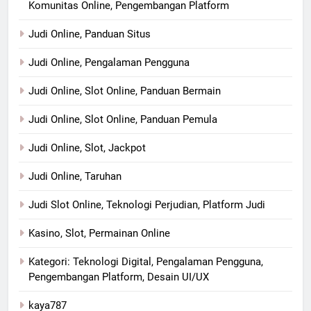
Komunitas Online, Pengembangan Platform
Judi Online, Panduan Situs
Judi Online, Pengalaman Pengguna
Judi Online, Slot Online, Panduan Bermain
Judi Online, Slot Online, Panduan Pemula
Judi Online, Slot, Jackpot
Judi Online, Taruhan
Judi Slot Online, Teknologi Perjudian, Platform Judi
Kasino, Slot, Permainan Online
Kategori: Teknologi Digital, Pengalaman Pengguna,
Pengembangan Platform, Desain UI/UX
kaya787