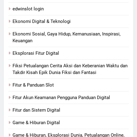
edwinslot login
Ekonomi Digital & Teknologi
Ekonomi Sosial, Gaya Hidup, Kemanusiaan, Inspirasi,
Keuangan
Eksplorasi Fitur Digital
Fiksi Petualangan Cerita Aksi dan Keberanian Waktu dan
Takdir Kisah Epik Dunia Fiksi dan Fantasi
Fitur & Panduan Slot
Fitur Akun Keamanan Pengguna Panduan Digital
Fitur dan Sistem Digital
Game & Hiburan Digital
Game & Hiburan, Eksplorasi Dunia, Petualangan Online,