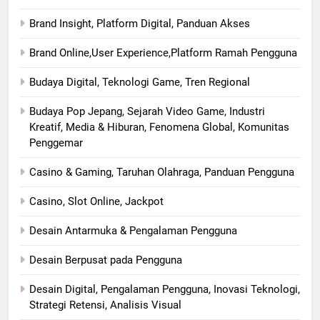
Brand Insight, Platform Digital, Panduan Akses
Brand Online,User Experience,Platform Ramah Pengguna
Budaya Digital, Teknologi Game, Tren Regional
Budaya Pop Jepang, Sejarah Video Game, Industri
Kreatif, Media & Hiburan, Fenomena Global, Komunitas
Penggemar
Casino & Gaming, Taruhan Olahraga, Panduan Pengguna
Casino, Slot Online, Jackpot
Desain Antarmuka & Pengalaman Pengguna
Desain Berpusat pada Pengguna
Desain Digital, Pengalaman Pengguna, Inovasi Teknologi,
Strategi Retensi, Analisis Visual