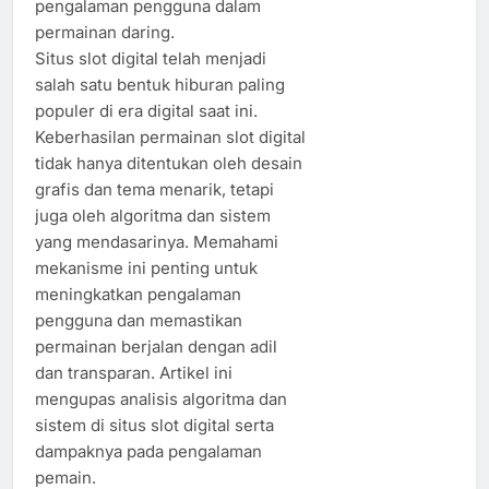
pengalaman pengguna dalam
permainan daring.
Situs slot digital telah menjadi
salah satu bentuk hiburan paling
populer di era digital saat ini.
Keberhasilan permainan slot digital
tidak hanya ditentukan oleh desain
grafis dan tema menarik, tetapi
juga oleh algoritma dan sistem
yang mendasarinya. Memahami
mekanisme ini penting untuk
meningkatkan pengalaman
pengguna dan memastikan
permainan berjalan dengan adil
dan transparan. Artikel ini
mengupas analisis algoritma dan
sistem di situs slot digital serta
dampaknya pada pengalaman
pemain.