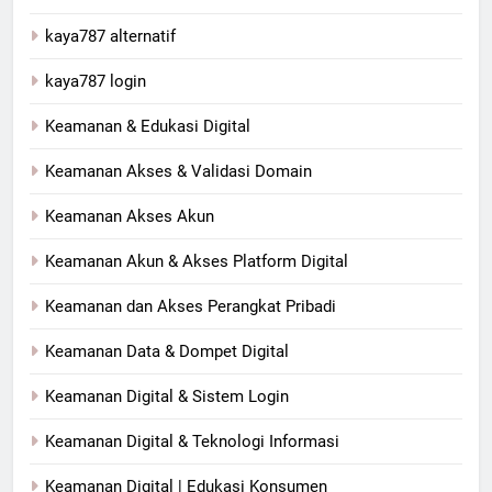
kaya787 alternatif
kaya787 login
Keamanan & Edukasi Digital
Keamanan Akses & Validasi Domain
Keamanan Akses Akun
Keamanan Akun & Akses Platform Digital
Keamanan dan Akses Perangkat Pribadi
Keamanan Data & Dompet Digital
Keamanan Digital & Sistem Login
Keamanan Digital & Teknologi Informasi
Keamanan Digital | Edukasi Konsumen