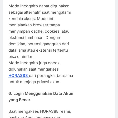
Mode Incognito dapat digunakan
sebagai alternatif saat mengalami
kendala akses. Mode ini
menjalankan browser tanpa
menyimpan cache, cookies, atau
ekstensi tambahan. Dengan
demikian, potensi gangguan dari
data lama atau ekstensi tertentu
bisa dihindari.
Mode Incognito juga cocok
digunakan saat mengakses
HORAS88
dari perangkat bersama
untuk menjaga privasi akun.
6. Login Menggunakan Data Akun
yang Benar
Saat mengakses HORAS88 resmi,
pastikan Anda memasukkan