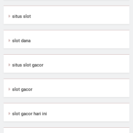
situs slot
slot dana
situs slot gacor
slot gacor
slot gacor hari ini