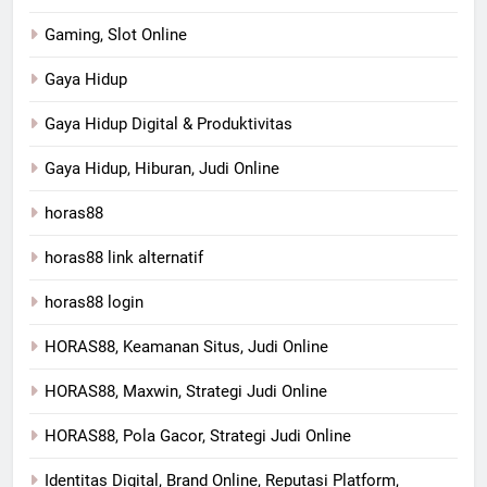
Gaming, Slot Online
Gaya Hidup
Gaya Hidup Digital & Produktivitas
Gaya Hidup, Hiburan, Judi Online
horas88
horas88 link alternatif
horas88 login
HORAS88, Keamanan Situs, Judi Online
HORAS88, Maxwin, Strategi Judi Online
HORAS88, Pola Gacor, Strategi Judi Online
Identitas Digital, Brand Online, Reputasi Platform,