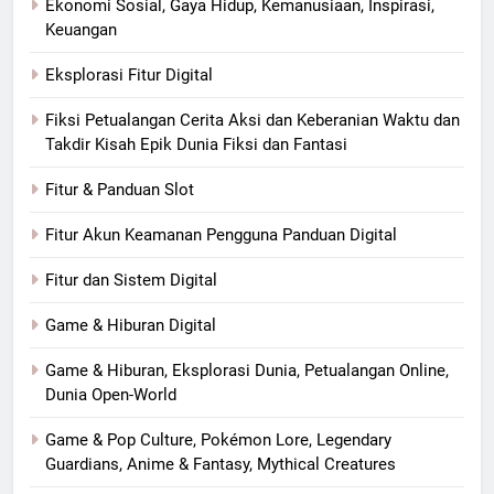
Ekonomi Sosial, Gaya Hidup, Kemanusiaan, Inspirasi,
Keuangan
Eksplorasi Fitur Digital
Fiksi Petualangan Cerita Aksi dan Keberanian Waktu dan
Takdir Kisah Epik Dunia Fiksi dan Fantasi
Fitur & Panduan Slot
Fitur Akun Keamanan Pengguna Panduan Digital
Fitur dan Sistem Digital
Game & Hiburan Digital
Game & Hiburan, Eksplorasi Dunia, Petualangan Online,
Dunia Open-World
Game & Pop Culture, Pokémon Lore, Legendary
Guardians, Anime & Fantasy, Mythical Creatures