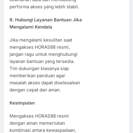
performa akses yang lebih stabil.
9. Hubungi Layanan Bantuan Jika
Mengalami Kendala
Jika mengalami kesulitan saat
mengakses HORAS88 resmi,
jangan ragu untuk menghubungi
layanan bantuan yang tersedia.
Tim dukungan biasanya siap
memberikan panduan agar
masalah akses dapat diselesaikan
dengan cepat dan aman.
Kesimpulan
Mengakses HORAS88 resmi
dengan aman memerlukan
kombinasi antara kewaspadaan,