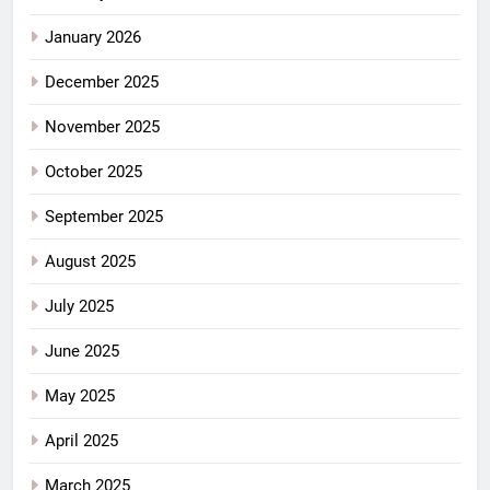
January 2026
December 2025
November 2025
October 2025
September 2025
August 2025
July 2025
June 2025
May 2025
April 2025
March 2025