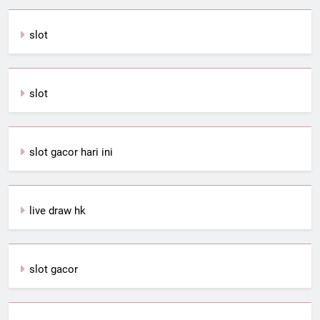
slot
slot
slot gacor hari ini
live draw hk
slot gacor