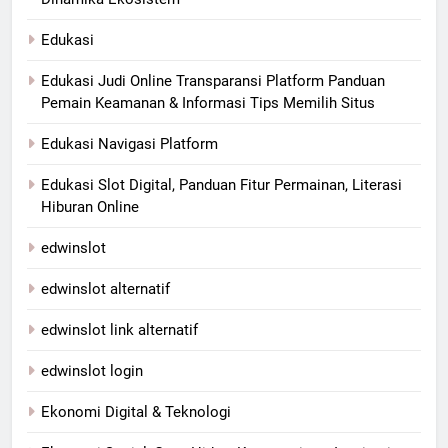
Edukasi
Edukasi Judi Online Transparansi Platform Panduan
Pemain Keamanan & Informasi Tips Memilih Situs
Edukasi Navigasi Platform
Edukasi Slot Digital, Panduan Fitur Permainan, Literasi
Hiburan Online
edwinslot
edwinslot alternatif
edwinslot link alternatif
edwinslot login
Ekonomi Digital & Teknologi