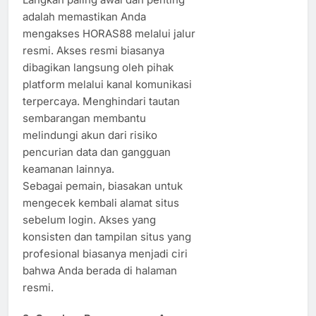
adalah memastikan Anda
mengakses HORAS88 melalui jalur
resmi. Akses resmi biasanya
dibagikan langsung oleh pihak
platform melalui kanal komunikasi
terpercaya. Menghindari tautan
sembarangan membantu
melindungi akun dari risiko
pencurian data dan gangguan
keamanan lainnya.
Sebagai pemain, biasakan untuk
mengecek kembali alamat situs
sebelum login. Akses yang
konsisten dan tampilan situs yang
profesional biasanya menjadi ciri
bahwa Anda berada di halaman
resmi.