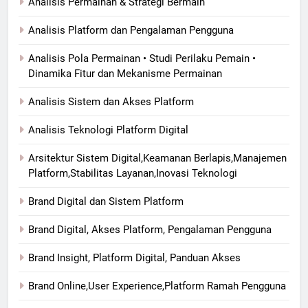
Analisis Permainan & Strategi Bermain
Analisis Platform dan Pengalaman Pengguna
Analisis Pola Permainan • Studi Perilaku Pemain •
Dinamika Fitur dan Mekanisme Permainan
Analisis Sistem dan Akses Platform
Analisis Teknologi Platform Digital
Arsitektur Sistem Digital,Keamanan Berlapis,Manajemen
Platform,Stabilitas Layanan,Inovasi Teknologi
Brand Digital dan Sistem Platform
Brand Digital, Akses Platform, Pengalaman Pengguna
Brand Insight, Platform Digital, Panduan Akses
Brand Online,User Experience,Platform Ramah Pengguna