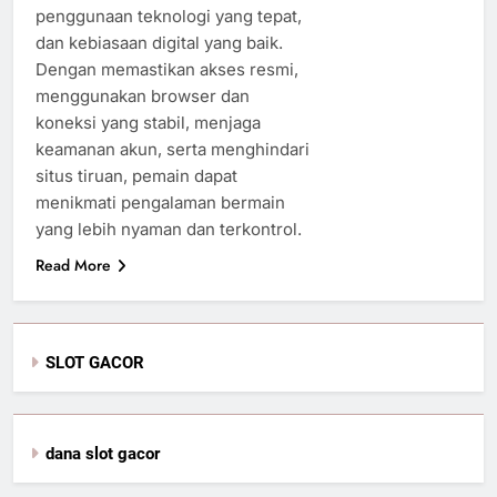
penggunaan teknologi yang tepat,
dan kebiasaan digital yang baik.
Dengan memastikan akses resmi,
menggunakan browser dan
koneksi yang stabil, menjaga
keamanan akun, serta menghindari
situs tiruan, pemain dapat
menikmati pengalaman bermain
yang lebih nyaman dan terkontrol.
Read More
SLOT GACOR
dana slot gacor