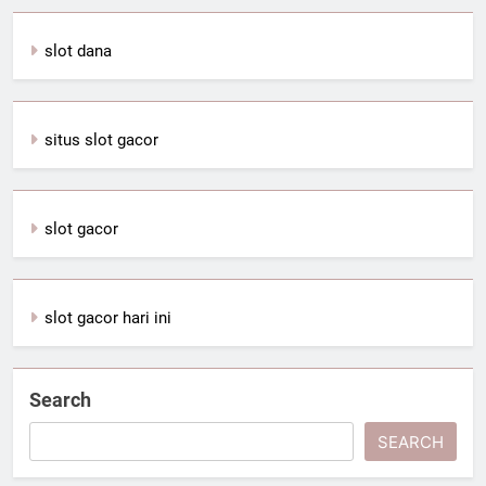
slot dana
situs slot gacor
slot gacor
slot gacor hari ini
Search
SEARCH