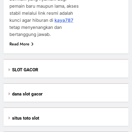
pemain baru maupun lama, akses
stabil melalui link resmi adalah
kunci agar hiburan di
kaya787
tetap menyenangkan dan
bertanggung jawab.
Read More
SLOT GACOR
dana slot gacor
situs toto slot