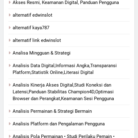
Akses Resmi, Keamanan Digital, Panduan Pengguna
alternatif edwinslot
alternatif kaya787
alternatif link edwinslot
Analisa Mingguan & Strategi
Analisis Data Digital,Informasi Angka,Transparansi
Platform,Statistik Online,Literasi Digital
Analisis Kinerja Akses Digital,Studi Koneksi dan
Latensi,Panduan Stabilitas Champion4D,Optimasi
Browser dan Perangkat,Keamanan Sesi Pengguna
Analisis Permainan & Strategi Bermain
Analisis Platform dan Pengalaman Pengguna
Analisis Pola Permainan • Studi Perilaku Pemain •