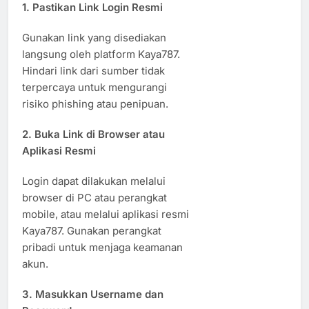
1. Pastikan Link Login Resmi
Gunakan link yang disediakan
langsung oleh platform Kaya787.
Hindari link dari sumber tidak
terpercaya untuk mengurangi
risiko phishing atau penipuan.
2. Buka Link di Browser atau
Aplikasi Resmi
Login dapat dilakukan melalui
browser di PC atau perangkat
mobile, atau melalui aplikasi resmi
Kaya787. Gunakan perangkat
pribadi untuk menjaga keamanan
akun.
3. Masukkan Username dan