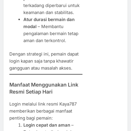
terkadang diperbarui untuk
keamanan dan stabilitas.
Atur durasi bermain dan
modal
– Membantu
pengalaman bermain tetap
aman dan terkontrol.
Dengan strategi ini, pemain dapat
login kapan saja tanpa khawatir
gangguan atau masalah akses.
Manfaat Menggunakan Link
Resmi Setiap Hari
Login melalui link resmi Kaya787
memberikan berbagai manfaat
penting bagi pemain:
Login cepat dan aman
–