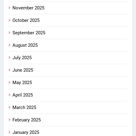
November 2025
October 2025
September 2025
August 2025
July 2025
June 2025
May 2025
April 2025
March 2025
February 2025
January 2025