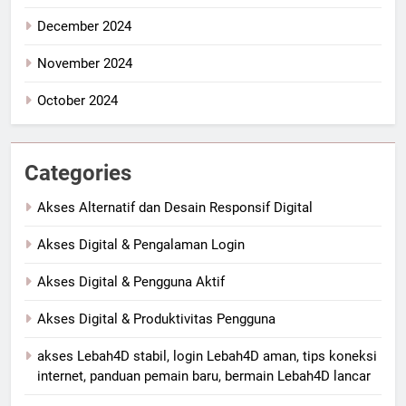
December 2024
November 2024
October 2024
Categories
Akses Alternatif dan Desain Responsif Digital
Akses Digital & Pengalaman Login
Akses Digital & Pengguna Aktif
Akses Digital & Produktivitas Pengguna
akses Lebah4D stabil, login Lebah4D aman, tips koneksi
internet, panduan pemain baru, bermain Lebah4D lancar