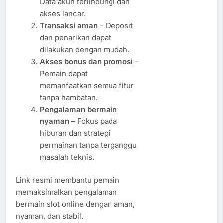
Data akun terlindungi dan
akses lancar.
Transaksi aman
– Deposit
dan penarikan dapat
dilakukan dengan mudah.
Akses bonus dan promosi
–
Pemain dapat
memanfaatkan semua fitur
tanpa hambatan.
Pengalaman bermain
nyaman
– Fokus pada
hiburan dan strategi
permainan tanpa terganggu
masalah teknis.
Link resmi membantu pemain
memaksimalkan pengalaman
bermain slot online dengan aman,
nyaman, dan stabil.