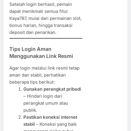
Setelah login berhasil, pemain
dapat menikmati semua fitur
Kaya787, mulai dari permainan slot,
bonus harian, hingga transaksi
deposit dan penarikan.
Tips Login Aman
Menggunakan Link Resmi
Agar login melalui link resmi tetap
aman dan stabil, perhatikan
beberapa tips berikut:
Gunakan perangkat pribadi
– Hindari login dari
perangkat umum atau
publik.
Pastikan koneksi internet
stabil
– Koneksi yang baik