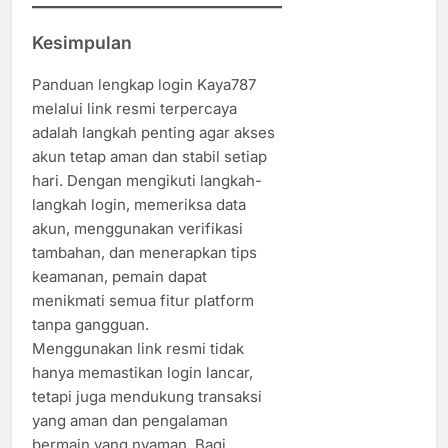
Kesimpulan
Panduan lengkap login Kaya787
melalui link resmi terpercaya
adalah langkah penting agar akses
akun tetap aman dan stabil setiap
hari. Dengan mengikuti langkah-
langkah login, memeriksa data
akun, menggunakan verifikasi
tambahan, dan menerapkan tips
keamanan, pemain dapat
menikmati semua fitur platform
tanpa gangguan.
Menggunakan link resmi tidak
hanya memastikan login lancar,
tetapi juga mendukung transaksi
yang aman dan pengalaman
bermain yang nyaman. Bagi