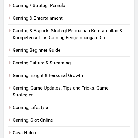
Gaming / Strategi Pemula
Gaming & Entertainment
Gaming & Esports Strategi Permainan Keterampilan &
Kompetensi Tips Gaming Pengembangan Diri
Gaming Beginner Guide
Gaming Culture & Streaming
Gaming Insight & Personal Growth
Gaming, Game Updates, Tips and Tricks, Game
Strategies
Gaming, Lifestyle
Gaming, Slot Online
Gaya Hidup