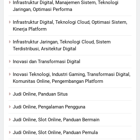
Infrastruktur Digital, Manajemen Sistem, Teknologi
Jaringan, Optimasi Performa
Infrastruktur Digital, Teknologi Cloud, Optimasi Sistem,
Kinerja Platform
Infrastruktur Jaringan, Teknologi Cloud, Sistem
Terdistribusi, Arsitektur Digital
Inovasi dan Transformasi Digital
Inovasi Teknologi, Industri Gaming, Transformasi Digital,
Komunitas Online, Pengembangan Platform
Judi Online, Panduan Situs
Judi Online, Pengalaman Pengguna
Judi Online, Slot Online, Panduan Bermain
Judi Online, Slot Online, Panduan Pemula