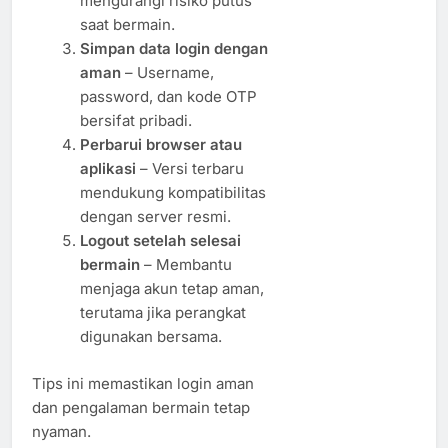
mengurangi risiko putus
saat bermain.
Simpan data login dengan
aman
– Username,
password, dan kode OTP
bersifat pribadi.
Perbarui browser atau
aplikasi
– Versi terbaru
mendukung kompatibilitas
dengan server resmi.
Logout setelah selesai
bermain
– Membantu
menjaga akun tetap aman,
terutama jika perangkat
digunakan bersama.
Tips ini memastikan login aman
dan pengalaman bermain tetap
nyaman.