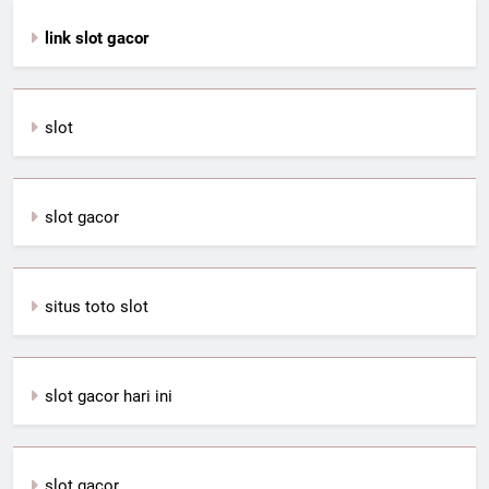
link slot gacor
slot
slot gacor
situs toto slot
slot gacor hari ini
slot gacor