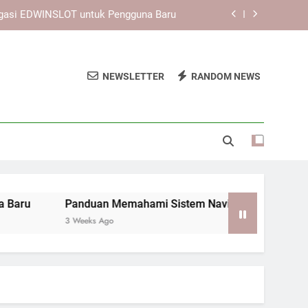
gasi EDWINSLOT untuk Pengguna Baru
vigasi LEBAH4D untuk Pengguna Baru
vigasi KAYA787 untuk Pengguna Baru
NEWSLETTER
RANDOM NEWS
an Proses yang Lebih Mudah dan Aman
t Dipercaya.
gasi EDWINSLOT untuk Pengguna Baru
vigasi LEBAH4D untuk Pengguna Baru
vigasi KAYA787 untuk Pengguna Baru
Panduan Memahami Sistem Navigasi LEBAH4D untuk Pengg
3 Weeks Ago