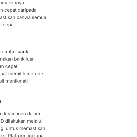
cy lainnya.
ih cepat daripada
mastikan bahwa semua
n cepat.
er antar bank
nakan bank luar
an cepat.
apat memilih metode
il menikmati
n
an keamanan dalam
D dilakukan melalui
nggi untuk memastikan
ko. Platform ini juga