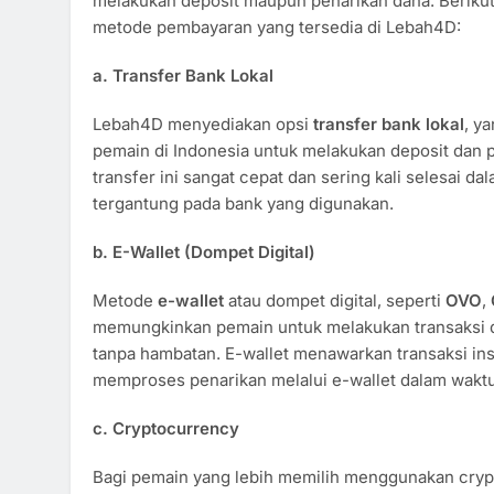
melakukan deposit maupun penarikan dana. Beriku
metode pembayaran yang tersedia di Lebah4D:
a.
Transfer Bank Lokal
Lebah4D menyediakan opsi
transfer bank lokal
, y
pemain di Indonesia untuk melakukan deposit dan 
transfer ini sangat cepat dan sering kali selesai da
tergantung pada bank yang digunakan.
b.
E-Wallet (Dompet Digital)
Metode
e-wallet
atau dompet digital, seperti
OVO
,
memungkinkan pemain untuk melakukan transaksi 
tanpa hambatan. E-wallet menawarkan transaksi in
memproses penarikan melalui e-wallet dalam waktu
c.
Cryptocurrency
Bagi pemain yang lebih memilih menggunakan cry