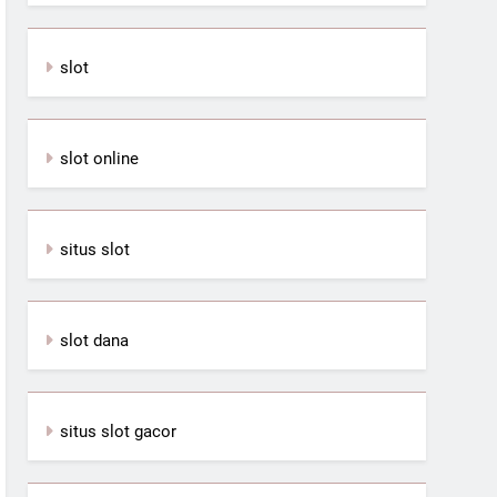
slot
slot online
situs slot
slot dana
situs slot gacor