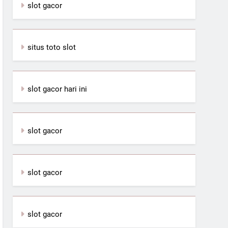
slot gacor
situs toto slot
slot gacor hari ini
slot gacor
slot gacor
slot gacor