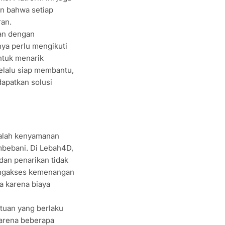
n bahwa setiap
ran.
an dengan
ya perlu mengikuti
ntuk menarik
lalu siap membantu,
apatkan solusi
dalah kenyamanan
mbebani. Di Lebah4D,
an penarikan tidak
engakses kemenangan
a karena biaya
tuan yang berlaku
arena beberapa