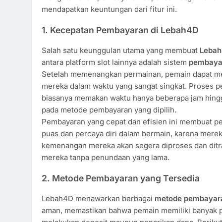
mendapatkan keuntungan dari fitur ini.
1.
Kecepatan Pembayaran di Lebah4D
Salah satu keunggulan utama yang membuat
Leba
antara platform slot lainnya adalah sistem
pembaya
Setelah memenangkan permainan, pemain dapat m
mereka dalam waktu yang sangat singkat. Proses p
biasanya memakan waktu hanya beberapa jam hingg
pada metode pembayaran yang dipilih.
Pembayaran yang cepat dan efisien ini membuat p
puas dan percaya diri dalam bermain, karena mere
kemenangan mereka akan segera diproses dan ditr
mereka tanpa penundaan yang lama.
2.
Metode Pembayaran yang Tersedia
Lebah4D menawarkan berbagai
metode pembayar
aman, memastikan bahwa pemain memiliki banyak p