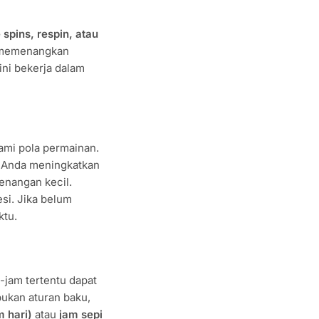
 spins, respin, atau
 memenangkan
ini bekerja dalam
ami pola permainan.
a Anda meningkatkan
enangan kecil.
si. Jika belum
ktu.
jam tertentu dapat
ukan aturan baku,
 hari)
atau
jam sepi