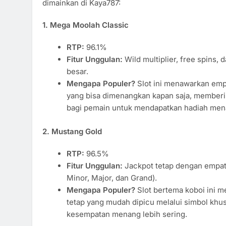
dimainkan di Kaya787:
1. Mega Moolah Classic
RTP:
96.1%
Fitur Unggulan:
Wild multiplier, free spins, 
besar.
Mengapa Populer?
Slot ini menawarkan empa
yang bisa dimenangkan kapan saja, memberi
bagi pemain untuk mendapatkan hadiah mena
2. Mustang Gold
RTP:
96.5%
Fitur Unggulan:
Jackpot tetap dengan empat 
Minor, Major, dan Grand).
Mengapa Populer?
Slot bertema koboi ini mem
tetap yang mudah dipicu melalui simbol kh
kesempatan menang lebih sering.