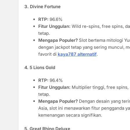
3. Divine Fortune
RTP:
96.6%
Fitur Unggulan:
Wild re-spins, free spins, da
tetap.
Mengapa Populer?
Slot bertema mitologi Yun
dengan jackpot tetap yang sering muncul, 
favorit di
kaya787 alternatif
.
4. 5 Lions Gold
RTP:
96.4%
Fitur Unggulan:
Multiplier tinggi, free spins,
tetap.
Mengapa Populer?
Dengan desain yang terin
Asia, slot ini menawarkan fitur pengganda y
kemenangan secara signifikan.
5. Great Rhino Deluxe