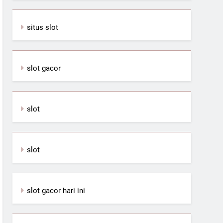
situs slot
slot gacor
slot
slot
slot gacor hari ini