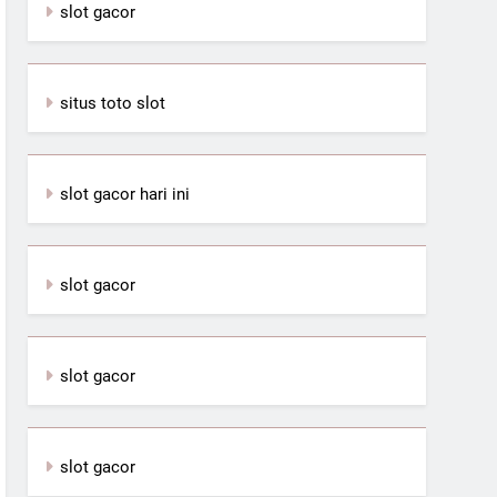
slot gacor
situs toto slot
slot gacor hari ini
slot gacor
slot gacor
slot gacor