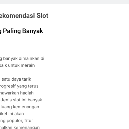
Rekomendasi Slot
g Paling Banyak
ng banyak dimainkan di
rbaik untuk meraih
 satu daya tarik
rogresif yang terus
enawarkan hadiah
enis slot ini banyak
peluang kemenangan
kel ini akan
ng populer, fitur
simalkan kemenangan