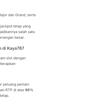
ajor dan Grand, serta
jackpot tetap yang
jadikannya salah satu
enangan besar.
p di Kaya787
am slot dengan
iterapkan:
ar peluang pemain
gan RTP di atas
96%
tetap.