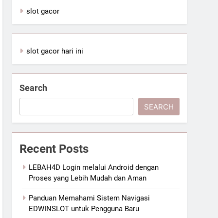
slot gacor
slot gacor hari ini
Search
SEARCH
Recent Posts
LEBAH4D Login melalui Android dengan
Proses yang Lebih Mudah dan Aman
Panduan Memahami Sistem Navigasi
EDWINSLOT untuk Pengguna Baru