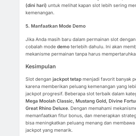
(dini hari)
untuk melihat kapan slot lebih sering m
kemenangan.
5. Manfaatkan Mode Demo
Jika Anda masih baru dalam permainan slot dengan 
cobalah mode
demo
terlebih dahulu. Ini akan me
mekanisme permainan tanpa harus mempertaruhkan
Kesimpulan
Slot dengan
jackpot tetap
menjadi favorit banyak p
karena memberikan peluang kemenangan yang lebih
jackpot progresif. Beberapa slot terbaik dalam kate
Mega Moolah Classic, Mustang Gold, Divine Fortun
Great Rhino Deluxe
. Dengan memahami mekanisme
memanfaatkan fitur bonus, dan menerapkan strateg
bisa meningkatkan peluang menang dan membawa 
jackpot yang menarik.