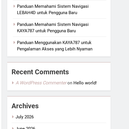
Panduan Memahami Sistem Navigasi
LEBAH4D untuk Pengguna Baru
Panduan Memahami Sistem Navigasi
KAYA787 untuk Pengguna Baru
Panduan Menggunakan KAYA787 untuk
Pengalaman Akses yang Lebih Nyaman
Recent Comments
A WordPress Commenter
on
Hello world!
Archives
July 2026
June 2026