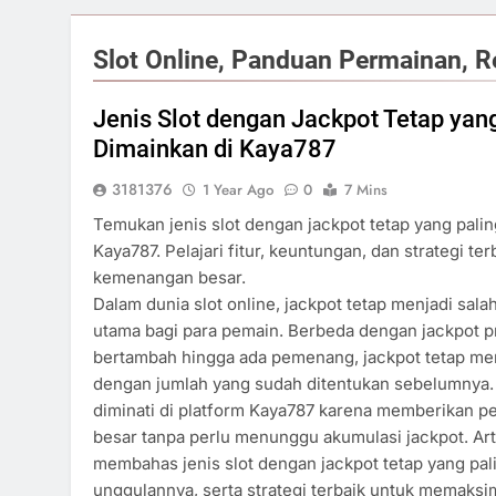
Slot Online, Panduan Permainan, 
Jenis Slot dengan Jackpot Tetap yan
Dimainkan di Kaya787
3181376
1 Year Ago
0
7 Mins
Temukan jenis slot dengan jackpot tetap yang pali
Kaya787. Pelajari fitur, keuntungan, dan strategi te
kemenangan besar.
Dalam dunia slot online, jackpot tetap menjadi salah
utama bagi para pemain. Berbeda dengan jackpot p
bertambah hingga ada pemenang, jackpot tetap m
dengan jumlah yang sudah ditentukan sebelumnya. J
diminati di platform Kaya787 karena memberikan 
besar tanpa perlu menunggu akumulasi jackpot. Arti
membahas jenis slot dengan jackpot tetap yang pali
unggulannya, serta strategi terbaik untuk memak