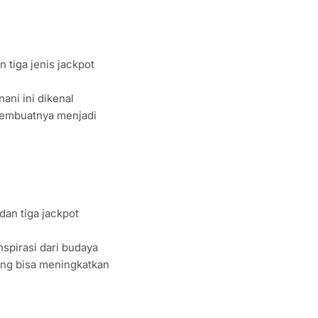
n tiga jenis jackpot
ani ini dikenal
membuatnya menjadi
 dan tiga jackpot
spirasi dari budaya
ang bisa meningkatkan