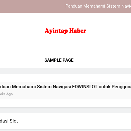
Panduan Memahami Sistem Navi
Panduan Memahami Sistem Na
Panduan Memahami Sistem Na
ntap Haber
LEBAH4D Login melalui Android deng
rita Terkini Dari Ayinta P Haber. Informasi Terbaru Yang Dapa
Panduan Memahami Sistem Navi
SAMPLE PAGE
Panduan Memahami Sistem Na
Panduan Memahami Sistem Na
ahami Sistem Navigasi EDWINSLOT untuk Pengguna Baru
dasi Slot