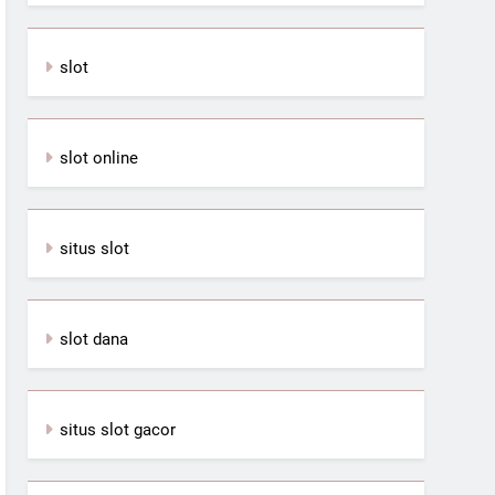
slot
slot online
situs slot
slot dana
situs slot gacor