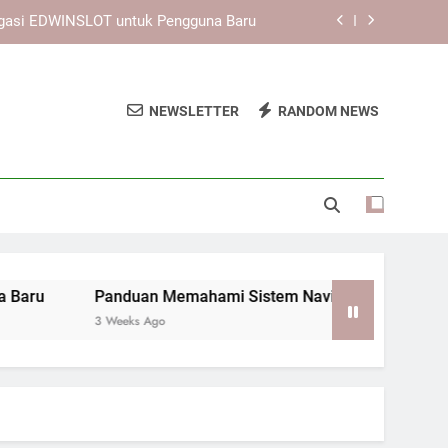
gasi EDWINSLOT untuk Pengguna Baru
vigasi LEBAH4D untuk Pengguna Baru
vigasi KAYA787 untuk Pengguna Baru
NEWSLETTER
RANDOM NEWS
an Proses yang Lebih Mudah dan Aman
t Dipercaya.
gasi EDWINSLOT untuk Pengguna Baru
vigasi LEBAH4D untuk Pengguna Baru
vigasi KAYA787 untuk Pengguna Baru
Panduan Memahami Sistem Navigasi LEBAH4D untuk Pen
3 Weeks Ago