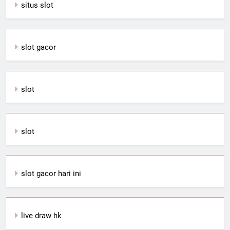
situs slot
slot gacor
slot
slot
slot gacor hari ini
live draw hk