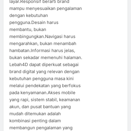
layar.Responsif berarti brand
mampu menyesuaikan pengalaman
dengan kebutuhan
pengguna.Desain harus
membantu, bukan
membingungkan.Navigasi harus
mengarahkan, bukan menambah
hambatan.Informasi harus jelas,
bukan sekadar memenuhi halaman.
Lebah4D dapat diperkuat sebagai
brand digital yang relevan dengan
kebutuhan pengguna masa kini
melalui pendekatan yang berfokus
pada kenyamanan.Akses mobile
yang rapi, sistem stabil, keamanan
akun, dan pusat bantuan yang
mudah ditemukan adalah
kombinasi penting dalam
membangun pengalaman yang