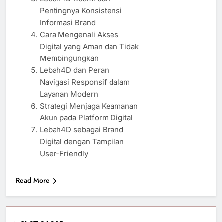
Pentingnya Konsistensi
Informasi Brand
Cara Mengenali Akses
Digital yang Aman dan Tidak
Membingungkan
Lebah4D dan Peran
Navigasi Responsif dalam
Layanan Modern
Strategi Menjaga Keamanan
Akun pada Platform Digital
Lebah4D sebagai Brand
Digital dengan Tampilan
User-Friendly
Read More