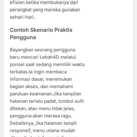
efisien ketika membukanya dari
perangkat yang mereka gunakan
sehari-hari.
Contoh Skenario Praktis
Pengguna
Bayangkan seorang pengguna
baru mencari Lebah4D melalui
ponsel saat sedang memiliki waktu
terbatas.Ia ingin membaca
informasi dasar, menemukan
bagian akses, dan memahami
panduan keamanan.Jika tampilan
halaman terlalu padat, tombol sulit
ditekan, atau menu tidak jelas,
pengguna akan merasa ragu.
Sebaliknya, jika halaman tampil
responsif, menu utama mudah