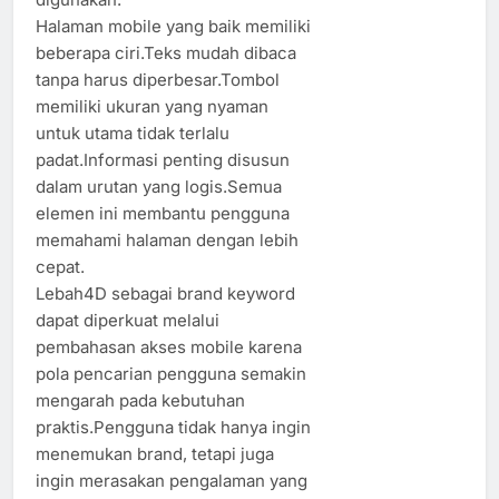
Halaman mobile yang baik memiliki
beberapa ciri.Teks mudah dibaca
tanpa harus diperbesar.Tombol
memiliki ukuran yang nyaman
untuk utama tidak terlalu
padat.Informasi penting disusun
dalam urutan yang logis.Semua
elemen ini membantu pengguna
memahami halaman dengan lebih
cepat.
Lebah4D sebagai brand keyword
dapat diperkuat melalui
pembahasan akses mobile karena
pola pencarian pengguna semakin
mengarah pada kebutuhan
praktis.Pengguna tidak hanya ingin
menemukan brand, tetapi juga
ingin merasakan pengalaman yang