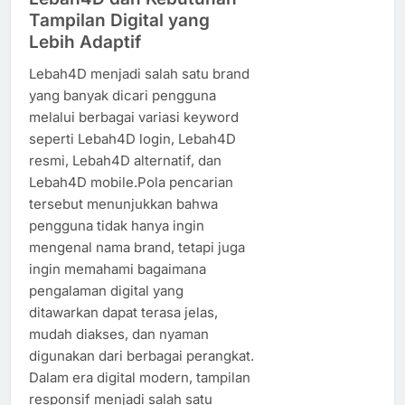
Tampilan Digital yang
Lebih Adaptif
Lebah4D menjadi salah satu brand
yang banyak dicari pengguna
melalui berbagai variasi keyword
seperti Lebah4D login, Lebah4D
resmi, Lebah4D alternatif, dan
Lebah4D mobile.Pola pencarian
tersebut menunjukkan bahwa
pengguna tidak hanya ingin
mengenal nama brand, tetapi juga
ingin memahami bagaimana
pengalaman digital yang
ditawarkan dapat terasa jelas,
mudah diakses, dan nyaman
digunakan dari berbagai perangkat.
Dalam era digital modern, tampilan
responsif menjadi salah satu