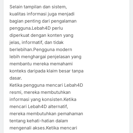
Selain tampilan dan sistem,
kualitas informasi juga menjadi
bagian penting dari pengalaman
pengguna.Lebah4D perlu
diperkuat dengan konten yang
jelas, informatif, dan tidak
berlebihan.Pengguna modern
lebih menghargai penjelasan yang
membantu mereka memahami
konteks daripada klaim besar tanpa
dasar.
Ketika pengguna mencari Lebah4D
resmi, mereka membutuhkan
informasi yang konsisten.Ketika
mencari Lebah4D alternatif,
mereka membutuhkan pemahaman
tentang kehati-hatian dalam
mengenali akses.Ketika mencari