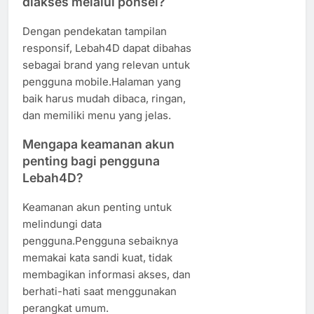
diakses melalui ponsel?
Dengan pendekatan tampilan
responsif, Lebah4D dapat dibahas
sebagai brand yang relevan untuk
pengguna mobile.Halaman yang
baik harus mudah dibaca, ringan,
dan memiliki menu yang jelas.
Mengapa keamanan akun
penting bagi pengguna
Lebah4D?
Keamanan akun penting untuk
melindungi data
pengguna.Pengguna sebaiknya
memakai kata sandi kuat, tidak
membagikan informasi akses, dan
berhati-hati saat menggunakan
perangkat umum.