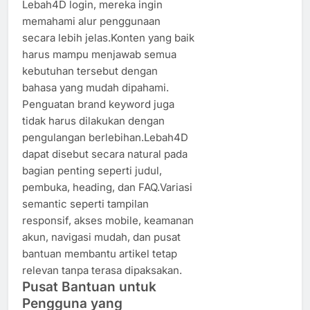
Lebah4D login, mereka ingin
memahami alur penggunaan
secara lebih jelas.Konten yang baik
harus mampu menjawab semua
kebutuhan tersebut dengan
bahasa yang mudah dipahami.
Penguatan brand keyword juga
tidak harus dilakukan dengan
pengulangan berlebihan.Lebah4D
dapat disebut secara natural pada
bagian penting seperti judul,
pembuka, heading, dan FAQ.Variasi
semantic seperti tampilan
responsif, akses mobile, keamanan
akun, navigasi mudah, dan pusat
bantuan membantu artikel tetap
relevan tanpa terasa dipaksakan.
Pusat Bantuan untuk
Pengguna yang