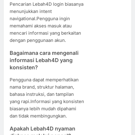
Pencarian Lebah4D login biasanya
menunjukkan intent
navigational.Pengguna ingin
memahami akses masuk atau
mencari informasi yang berkaitan
dengan penggunaan akun.
Bagaimana cara mengenali
informasi Lebah4D yang
konsisten?
Pengguna dapat memperhatikan
nama brand, struktur halaman,
bahasa instruksi, dan tampilan
yang rapi.Informasi yang konsisten
biasanya lebih mudah dipahami
dan tidak membingungkan.
Apakah Lebah4D nyaman