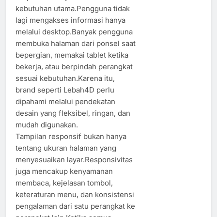
kebutuhan utama.Pengguna tidak
lagi mengakses informasi hanya
melalui desktop.Banyak pengguna
membuka halaman dari ponsel saat
bepergian, memakai tablet ketika
bekerja, atau berpindah perangkat
sesuai kebutuhan.Karena itu,
brand seperti Lebah4D perlu
dipahami melalui pendekatan
desain yang fleksibel, ringan, dan
mudah digunakan.
Tampilan responsif bukan hanya
tentang ukuran halaman yang
menyesuaikan layar.Responsivitas
juga mencakup kenyamanan
membaca, kejelasan tombol,
keteraturan menu, dan konsistensi
pengalaman dari satu perangkat ke