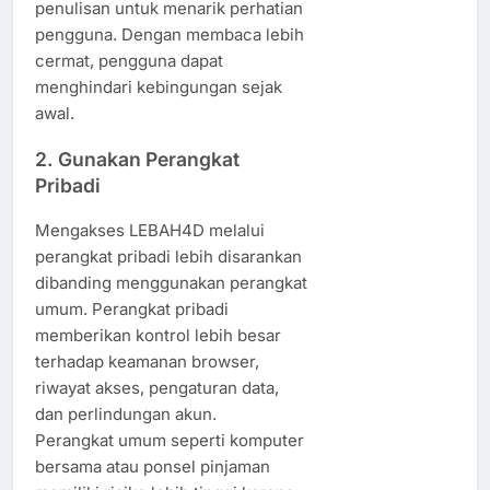
penulisan untuk menarik perhatian
pengguna. Dengan membaca lebih
cermat, pengguna dapat
menghindari kebingungan sejak
awal.
2. Gunakan Perangkat
Pribadi
Mengakses LEBAH4D melalui
perangkat pribadi lebih disarankan
dibanding menggunakan perangkat
umum. Perangkat pribadi
memberikan kontrol lebih besar
terhadap keamanan browser,
riwayat akses, pengaturan data,
dan perlindungan akun.
Perangkat umum seperti komputer
bersama atau ponsel pinjaman