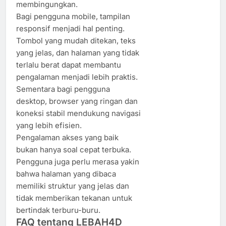
membingungkan.
Bagi pengguna mobile, tampilan
responsif menjadi hal penting.
Tombol yang mudah ditekan, teks
yang jelas, dan halaman yang tidak
terlalu berat dapat membantu
pengalaman menjadi lebih praktis.
Sementara bagi pengguna
desktop, browser yang ringan dan
koneksi stabil mendukung navigasi
yang lebih efisien.
Pengalaman akses yang baik
bukan hanya soal cepat terbuka.
Pengguna juga perlu merasa yakin
bahwa halaman yang dibaca
memiliki struktur yang jelas dan
tidak memberikan tekanan untuk
bertindak terburu-buru.
FAQ tentang LEBAH4D