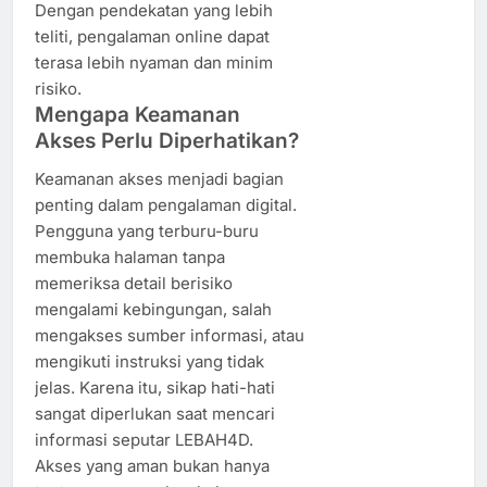
Dengan pendekatan yang lebih
teliti, pengalaman online dapat
terasa lebih nyaman dan minim
risiko.
Mengapa Keamanan
Akses Perlu Diperhatikan?
Keamanan akses menjadi bagian
penting dalam pengalaman digital.
Pengguna yang terburu-buru
membuka halaman tanpa
memeriksa detail berisiko
mengalami kebingungan, salah
mengakses sumber informasi, atau
mengikuti instruksi yang tidak
jelas. Karena itu, sikap hati-hati
sangat diperlukan saat mencari
informasi seputar LEBAH4D.
Akses yang aman bukan hanya