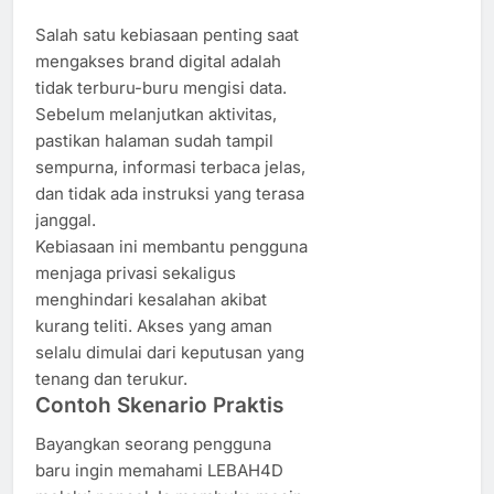
Salah satu kebiasaan penting saat
mengakses brand digital adalah
tidak terburu-buru mengisi data.
Sebelum melanjutkan aktivitas,
pastikan halaman sudah tampil
sempurna, informasi terbaca jelas,
dan tidak ada instruksi yang terasa
janggal.
Kebiasaan ini membantu pengguna
menjaga privasi sekaligus
menghindari kesalahan akibat
kurang teliti. Akses yang aman
selalu dimulai dari keputusan yang
tenang dan terukur.
Contoh Skenario Praktis
Bayangkan seorang pengguna
baru ingin memahami LEBAH4D