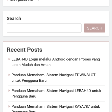
Search
SEARCH
Recent Posts
LEBAH4D Login melalui Android dengan Proses yang
Lebih Mudah dan Aman
Panduan Memahami Sistem Navigasi EDWINSLOT
untuk Pengguna Baru
Panduan Memahami Sistem Navigasi LEBAH4D untuk
Pengguna Baru
Panduan Memahami Sistem Navigasi KAYA787 untuk
Pengguna Baru