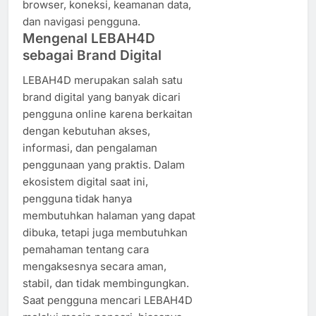
browser, koneksi, keamanan data,
dan navigasi pengguna.
Mengenal LEBAH4D
sebagai Brand Digital
LEBAH4D merupakan salah satu
brand digital yang banyak dicari
pengguna online karena berkaitan
dengan kebutuhan akses,
informasi, dan pengalaman
penggunaan yang praktis. Dalam
ekosistem digital saat ini,
pengguna tidak hanya
membutuhkan halaman yang dapat
dibuka, tetapi juga membutuhkan
pemahaman tentang cara
mengaksesnya secara aman,
stabil, dan tidak membingungkan.
Saat pengguna mencari LEBAH4D