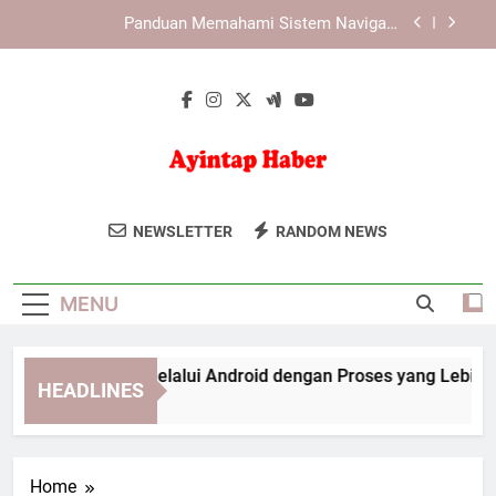
Skip
Panduan Memahami Sistem Navigasi LEBAH4D
to
untuk Pengguna Baru
content
Panduan Memahami Sistem Navigasi KAYA787
untuk Pengguna Baru
LEBAH4D Login melalui Android dengan Proses
yang Lebih Mudah dan Aman
Panduan Memahami Sistem Navigasi
EDWINSLOT untuk Pengguna Baru
Ayintap Haber
Temukan Berita Terkini Dari Ayinta P
Panduan Memahami Sistem Navigasi LEBAH4D
NEWSLETTER
RANDOM NEWS
untuk Pengguna Baru
Haber. Informasi Terbaru Yang Dapat
Panduan Memahami Sistem Navigasi KAYA787
Dipercaya.
untuk Pengguna Baru
MENU
BAH4D Login melalui Android dengan Proses yang Lebih Mu
HEADLINES
Weeks Ago
Home