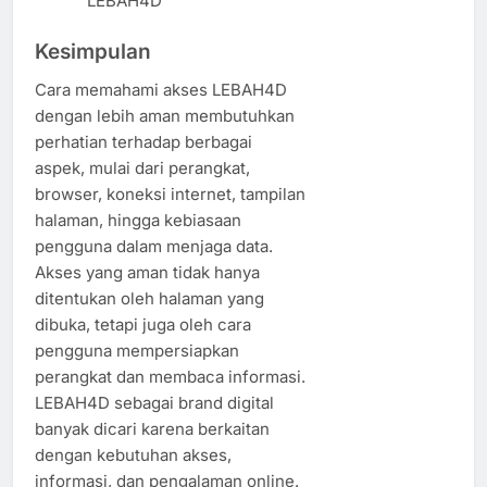
LEBAH4D
Kesimpulan
Cara memahami akses LEBAH4D
dengan lebih aman membutuhkan
perhatian terhadap berbagai
aspek, mulai dari perangkat,
browser, koneksi internet, tampilan
halaman, hingga kebiasaan
pengguna dalam menjaga data.
Akses yang aman tidak hanya
ditentukan oleh halaman yang
dibuka, tetapi juga oleh cara
pengguna mempersiapkan
perangkat dan membaca informasi.
LEBAH4D sebagai brand digital
banyak dicari karena berkaitan
dengan kebutuhan akses,
informasi, dan pengalaman online.