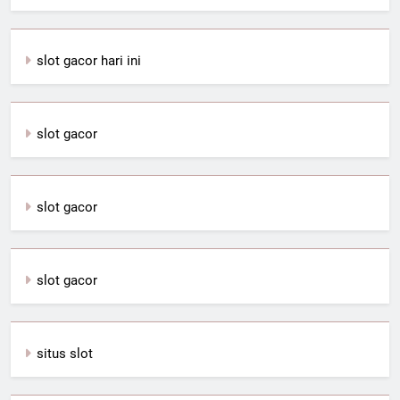
slot gacor hari ini
slot gacor
slot gacor
slot gacor
situs slot