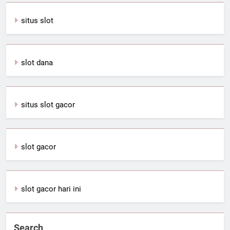
situs slot
slot dana
situs slot gacor
slot gacor
slot gacor hari ini
Search