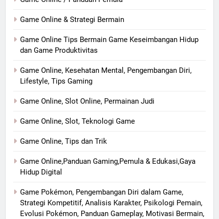
Game Online & Strategi Bermain
Game Online Tips Bermain Game Keseimbangan Hidup
dan Game Produktivitas
Game Online, Kesehatan Mental, Pengembangan Diri,
Lifestyle, Tips Gaming
Game Online, Slot Online, Permainan Judi
Game Online, Slot, Teknologi Game
Game Online, Tips dan Trik
Game Online,Panduan Gaming,Pemula & Edukasi,Gaya
Hidup Digital
Game Pokémon, Pengembangan Diri dalam Game,
Strategi Kompetitif, Analisis Karakter, Psikologi Pemain,
Evolusi Pokémon, Panduan Gameplay, Motivasi Bermain,