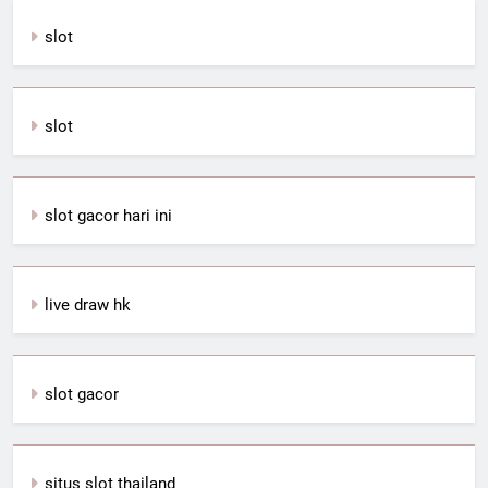
slot
slot
slot gacor hari ini
live draw hk
slot gacor
situs slot thailand