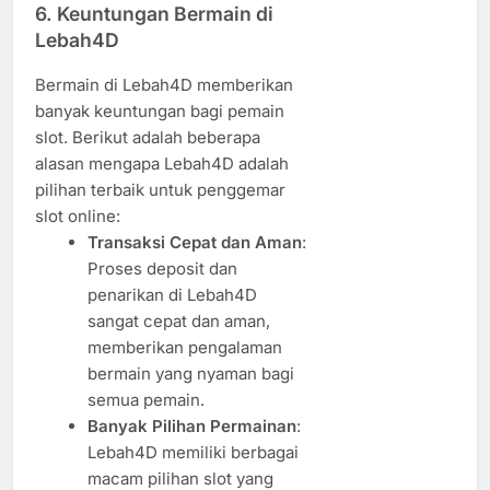
6.
Keuntungan Bermain di
Lebah4D
Bermain di Lebah4D memberikan
banyak keuntungan bagi pemain
slot. Berikut adalah beberapa
alasan mengapa Lebah4D adalah
pilihan terbaik untuk penggemar
slot online:
Transaksi Cepat dan Aman
:
Proses deposit dan
penarikan di Lebah4D
sangat cepat dan aman,
memberikan pengalaman
bermain yang nyaman bagi
semua pemain.
Banyak Pilihan Permainan
:
Lebah4D memiliki berbagai
macam pilihan slot yang