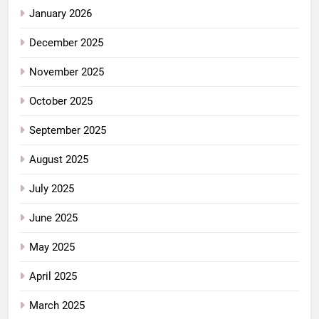
January 2026
December 2025
November 2025
October 2025
September 2025
August 2025
July 2025
June 2025
May 2025
April 2025
March 2025