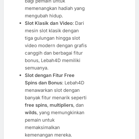
bagi pemain untuk
memenangkan hadiah yang
mengubah hidup.
Slot Klasik dan Video
: Dari
mesin slot klasik dengan
tiga gulungan hingga slot
video modern dengan grafis
canggih dan berbagai fitur
bonus, Lebah4D memiliki
semuanya.
Slot dengan Fitur Free
Spins dan Bonus
: Lebah4D
menawarkan slot dengan
banyak fitur menarik seperti
free spins
,
multipliers
, dan
wilds
, yang memungkinkan
pemain untuk
memaksimalkan
kemenangan mereka.