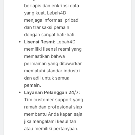
berlapis dan enkripsi data
yang kuat, Lebah4D
menjaga informasi pribadi
dan transaksi pemain
dengan sangat hati-hati.
Lisensi Resmi
: Lebah4D
memiliki lisensi resmi yang
memastikan bahwa
permainan yang ditawarkan
mematuhi standar industri
dan adil untuk semua
pemain.
Layanan Pelanggan 24/7
:
Tim customer support yang
ramah dan profesional siap
membantu Anda kapan saja
jika mengalami kesulitan
atau memiliki pertanyaan.