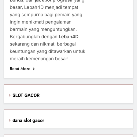
besar, Lebah4D menjadi tempat
yang sempurna bagi pemain yang
ingin menikmati pengalaman
bermain yang menguntungkan.
Bergabunglah dengan
Lebah4D
sekarang dan nikmati berbagai
keuntungan yang ditawarkan untuk
meraih kemenangan besar!
Read More
SLOT GACOR
dana slot gacor