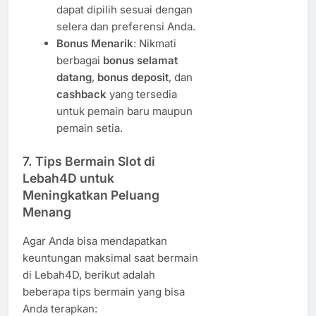
dapat dipilih sesuai dengan
selera dan preferensi Anda.
Bonus Menarik
: Nikmati
berbagai
bonus selamat
datang
,
bonus deposit
, dan
cashback
yang tersedia
untuk pemain baru maupun
pemain setia.
7.
Tips Bermain Slot di
Lebah4D untuk
Meningkatkan Peluang
Menang
Agar Anda bisa mendapatkan
keuntungan maksimal saat bermain
di Lebah4D, berikut adalah
beberapa tips bermain yang bisa
Anda terapkan: