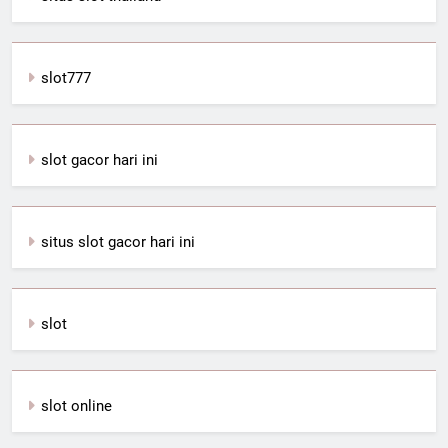
slot777
slot gacor hari ini
situs slot gacor hari ini
slot
slot online