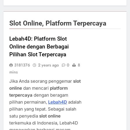
Slot Online, Platform Terpercaya
Lebah4D: Platform Slot
Online dengan Berbagai
Pilihan Slot Terpercaya
3181376
2 years ago
0
8
mins
Jika Anda seorang penggemar
slot
online
dan mencari
platform
terpercaya
dengan beragam
pilihan permainan,
Lebah4D
adalah
pilihan yang tepat. Sebagai salah
satu penyedia
slot online
terkemuka di Indonesia, Lebah4D
menawarkan berbagai macam