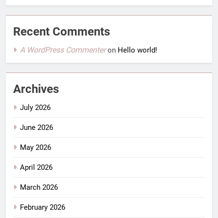
Recent Comments
A WordPress Commenter
on
Hello world!
Archives
July 2026
June 2026
May 2026
April 2026
March 2026
February 2026