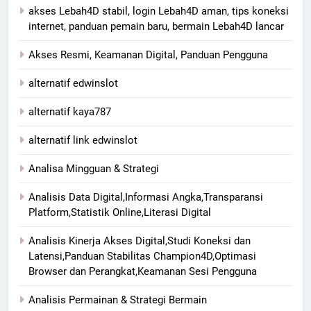
akses Lebah4D stabil, login Lebah4D aman, tips koneksi
internet, panduan pemain baru, bermain Lebah4D lancar
Akses Resmi, Keamanan Digital, Panduan Pengguna
alternatif edwinslot
alternatif kaya787
alternatif link edwinslot
Analisa Mingguan & Strategi
Analisis Data Digital,Informasi Angka,Transparansi
Platform,Statistik Online,Literasi Digital
Analisis Kinerja Akses Digital,Studi Koneksi dan
Latensi,Panduan Stabilitas Champion4D,Optimasi
Browser dan Perangkat,Keamanan Sesi Pengguna
Analisis Permainan & Strategi Bermain