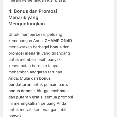
meraih kemenangan luar biasa.
4.
Bonus dan Promosi
Menarik yang
Menguntungkan
Untuk memperbesar peluang
kemenangan Anda,
CHAMPION4D
menawarkan berbagai
bonus
dan
promosi menarik
yang dirancang
untuk memberi lebih banyak
kesempatan bermain tanpa
menambah anggaran taruhan
Anda. Mulai dari
bonus
pendaftaran
untuk pemain baru,
bonus deposit
, hingga
cashback
dan
putaran gratis
, semua promosi
ini meningkatkan peluang Anda
untuk meraih kemenangan lebih
banyak.