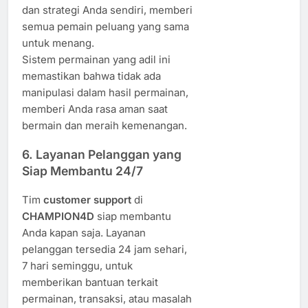
dan strategi Anda sendiri, memberi
semua pemain peluang yang sama
untuk menang.
Sistem permainan yang adil ini
memastikan bahwa tidak ada
manipulasi dalam hasil permainan,
memberi Anda rasa aman saat
bermain dan meraih kemenangan.
6.
Layanan Pelanggan yang
Siap Membantu 24/7
Tim
customer support
di
CHAMPION4D
siap membantu
Anda kapan saja. Layanan
pelanggan tersedia 24 jam sehari,
7 hari seminggu, untuk
memberikan bantuan terkait
permainan, transaksi, atau masalah