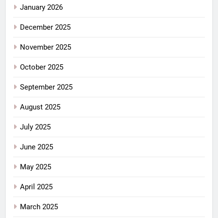
January 2026
December 2025
November 2025
October 2025
September 2025
August 2025
July 2025
June 2025
May 2025
April 2025
March 2025