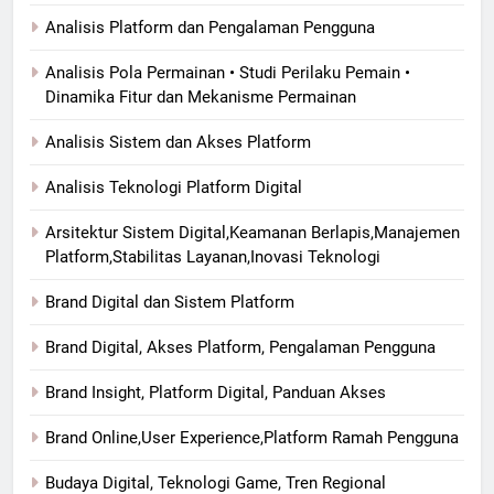
Analisis Platform dan Pengalaman Pengguna
Analisis Pola Permainan • Studi Perilaku Pemain •
Dinamika Fitur dan Mekanisme Permainan
Analisis Sistem dan Akses Platform
Analisis Teknologi Platform Digital
Arsitektur Sistem Digital,Keamanan Berlapis,Manajemen
Platform,Stabilitas Layanan,Inovasi Teknologi
Brand Digital dan Sistem Platform
Brand Digital, Akses Platform, Pengalaman Pengguna
Brand Insight, Platform Digital, Panduan Akses
Brand Online,User Experience,Platform Ramah Pengguna
Budaya Digital, Teknologi Game, Tren Regional