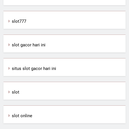
slot777
slot gacor hari ini
situs slot gacor hari ini
slot
slot online