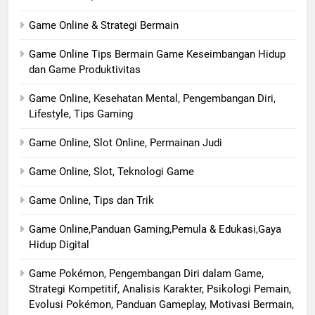
Game Online & Strategi Bermain
Game Online Tips Bermain Game Keseimbangan Hidup
dan Game Produktivitas
Game Online, Kesehatan Mental, Pengembangan Diri,
Lifestyle, Tips Gaming
Game Online, Slot Online, Permainan Judi
Game Online, Slot, Teknologi Game
Game Online, Tips dan Trik
Game Online,Panduan Gaming,Pemula & Edukasi,Gaya
Hidup Digital
Game Pokémon, Pengembangan Diri dalam Game,
Strategi Kompetitif, Analisis Karakter, Psikologi Pemain,
Evolusi Pokémon, Panduan Gameplay, Motivasi Bermain,