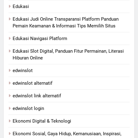
Edukasi
Edukasi Judi Online Transparansi Platform Panduan
Pemain Keamanan & Informasi Tips Memilih Situs
Edukasi Navigasi Platform
Edukasi Slot Digital, Panduan Fitur Permainan, Literasi
Hiburan Online
edwinslot
edwinslot alternatif
edwinslot link alternatif
edwinslot login
Ekonomi Digital & Teknologi
Ekonomi Sosial, Gaya Hidup, Kemanusiaan, Inspirasi,