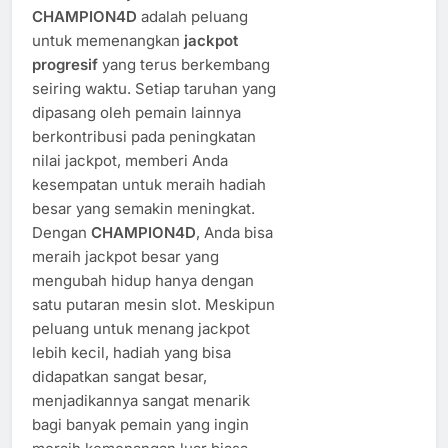
CHAMPION4D
adalah peluang
untuk memenangkan
jackpot
progresif
yang terus berkembang
seiring waktu. Setiap taruhan yang
dipasang oleh pemain lainnya
berkontribusi pada peningkatan
nilai jackpot, memberi Anda
kesempatan untuk meraih hadiah
besar yang semakin meningkat.
Dengan
CHAMPION4D
, Anda bisa
meraih jackpot besar yang
mengubah hidup hanya dengan
satu putaran mesin slot. Meskipun
peluang untuk menang jackpot
lebih kecil, hadiah yang bisa
didapatkan sangat besar,
menjadikannya sangat menarik
bagi banyak pemain yang ingin