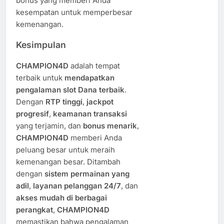
bonus yang memberi Anda
kesempatan untuk memperbesar
kemenangan.
Kesimpulan
CHAMPION4D
adalah tempat
terbaik untuk
mendapatkan
pengalaman slot Dana terbaik
.
Dengan
RTP tinggi
,
jackpot
progresif
,
keamanan transaksi
yang terjamin, dan
bonus menarik
,
CHAMPION4D
memberi Anda
peluang besar untuk meraih
kemenangan besar. Ditambah
dengan
sistem permainan yang
adil
,
layanan pelanggan 24/7
, dan
akses mudah di berbagai
perangkat
,
CHAMPION4D
memastikan bahwa pengalaman