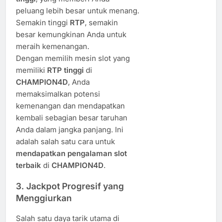
peluang lebih besar untuk menang.
Semakin tinggi
RTP
, semakin
besar kemungkinan Anda untuk
meraih kemenangan.
Dengan memilih mesin slot yang
memiliki
RTP tinggi
di
CHAMPION4D
, Anda
memaksimalkan potensi
kemenangan dan mendapatkan
kembali sebagian besar taruhan
Anda dalam jangka panjang. Ini
adalah salah satu cara untuk
mendapatkan pengalaman slot
terbaik
di
CHAMPION4D
.
3.
Jackpot Progresif yang
Menggiurkan
Salah satu daya tarik utama di