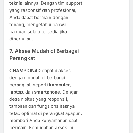
teknis lainnya. Dengan tim support
yang responsif dan profesional,
Anda dapat bermain dengan
tenang, mengetahui bahwa
bantuan selalu tersedia jika
diperlukan.
7.
Akses Mudah di Berbagai
Perangkat
CHAMPION4D
dapat diakses
dengan mudah di berbagai
perangkat, seperti
komputer
,
laptop
, dan
smartphone
. Dengan
desain situs yang responsif,
tampilan dan fungsionalitasnya
tetap optimal di perangkat apapun,
memberi Anda kenyamanan saat
bermain. Kemudahan akses ini