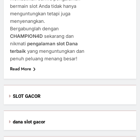
bermain slot Anda tidak hanya
menguntungkan tetapi juga
menyenangkan.
Bergabunglah dengan
CHAMPION4D
sekarang dan
nikmati
pengalaman slot Dana
terbaik
yang menguntungkan dan
penuh peluang menang besar!
Read More
SLOT GACOR
dana slot gacor