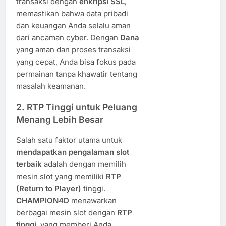
transaksi dengan
enkripsi SSL
,
memastikan bahwa data pribadi
dan keuangan Anda selalu aman
dari ancaman cyber. Dengan
Dana
yang aman dan proses transaksi
yang cepat, Anda bisa fokus pada
permainan tanpa khawatir tentang
masalah keamanan.
2.
RTP Tinggi untuk Peluang
Menang Lebih Besar
Salah satu faktor utama untuk
mendapatkan pengalaman slot
terbaik
adalah dengan memilih
mesin slot yang memiliki
RTP
(Return to Player)
tinggi.
CHAMPION4D
menawarkan
berbagai mesin slot dengan
RTP
tinggi
, yang memberi Anda