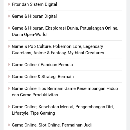
Fitur dan Sistem Digital
Game & Hiburan Digital
Game & Hiburan, Eksplorasi Dunia, Petualangan Online,
Dunia Open-World
Game & Pop Culture, Pokémon Lore, Legendary
Guardians, Anime & Fantasy, Mythical Creatures
Game Online / Panduan Pemula
Game Online & Strategi Bermain
Game Online Tips Bermain Game Keseimbangan Hidup
dan Game Produktivitas
Game Online, Kesehatan Mental, Pengembangan Diri,
Lifestyle, Tips Gaming
Game Online, Slot Online, Permainan Judi