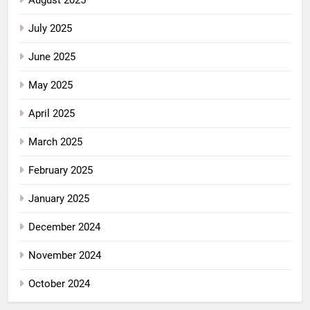
August 2025
July 2025
June 2025
May 2025
April 2025
March 2025
February 2025
January 2025
December 2024
November 2024
October 2024