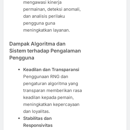
mengawasi kinerja
permainan, deteksi anomali,
dan analisis perilaku
pengguna guna
meningkatkan layanan.
Dampak Algoritma dan
Sistem terhadap Pengalaman
Pengguna
Keadilan dan Transparansi
Penggunaan RNG dan
pengaturan algoritma yang
transparan memberikan rasa
keadilan kepada pemain,
meningkatkan kepercayaan
dan loyalitas.
Stabilitas dan
Responsivitas