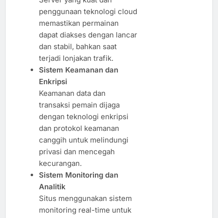
penggunaan teknologi cloud
memastikan permainan
dapat diakses dengan lancar
dan stabil, bahkan saat
terjadi lonjakan trafik.
Sistem Keamanan dan
Enkripsi
Keamanan data dan
transaksi pemain dijaga
dengan teknologi enkripsi
dan protokol keamanan
canggih untuk melindungi
privasi dan mencegah
kecurangan.
Sistem Monitoring dan
Analitik
Situs menggunakan sistem
monitoring real-time untuk