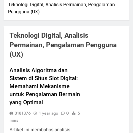
Teknologi Digital, Analisis Permainan, Pengalaman
Pengguna (UX)
Teknologi Digital, Analisis
Permainan, Pengalaman Pengguna
(UX)
Analisis Algoritma dan
Sistem di Situs Slot Digital:
Memahami Mekanisme
untuk Pengalaman Bermain
yang Optimal
3181376
1 year ago
0
5
mins
Artikel ini membahas analisis