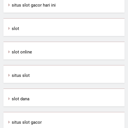
situs slot gacor hari ini
slot
slot online
situs slot
slot dana
situs slot gacor