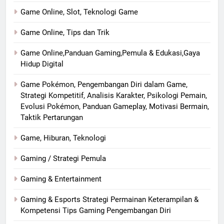
Game Online, Slot, Teknologi Game
Game Online, Tips dan Trik
Game Online,Panduan Gaming,Pemula & Edukasi,Gaya
Hidup Digital
Game Pokémon, Pengembangan Diri dalam Game,
Strategi Kompetitif, Analisis Karakter, Psikologi Pemain,
Evolusi Pokémon, Panduan Gameplay, Motivasi Bermain,
Taktik Pertarungan
Game, Hiburan, Teknologi
Gaming / Strategi Pemula
Gaming & Entertainment
Gaming & Esports Strategi Permainan Keterampilan &
Kompetensi Tips Gaming Pengembangan Diri