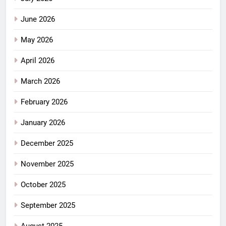
June 2026
May 2026
April 2026
March 2026
February 2026
January 2026
December 2025
November 2025
October 2025
September 2025