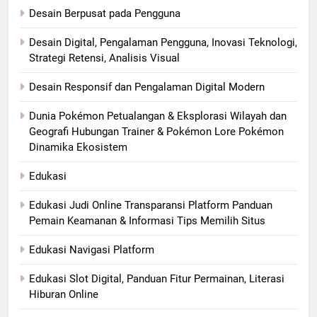
Desain Berpusat pada Pengguna
Desain Digital, Pengalaman Pengguna, Inovasi Teknologi,
Strategi Retensi, Analisis Visual
Desain Responsif dan Pengalaman Digital Modern
Dunia Pokémon Petualangan & Eksplorasi Wilayah dan
Geografi Hubungan Trainer & Pokémon Lore Pokémon
Dinamika Ekosistem
Edukasi
Edukasi Judi Online Transparansi Platform Panduan
Pemain Keamanan & Informasi Tips Memilih Situs
Edukasi Navigasi Platform
Edukasi Slot Digital, Panduan Fitur Permainan, Literasi
Hiburan Online