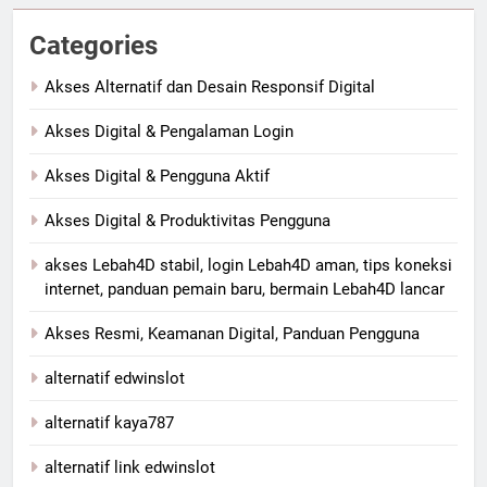
Categories
Akses Alternatif dan Desain Responsif Digital
Akses Digital & Pengalaman Login
Akses Digital & Pengguna Aktif
Akses Digital & Produktivitas Pengguna
akses Lebah4D stabil, login Lebah4D aman, tips koneksi
internet, panduan pemain baru, bermain Lebah4D lancar
Akses Resmi, Keamanan Digital, Panduan Pengguna
alternatif edwinslot
alternatif kaya787
alternatif link edwinslot