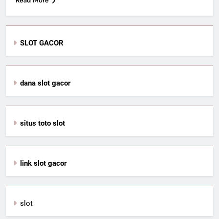
Read More
SLOT GACOR
dana slot gacor
situs toto slot
link slot gacor
slot