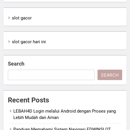
slot gacor
slot gacor hari ini
Search
SEARCH
Recent Posts
LEBAH4D Login melalui Android dengan Proses yang
Lebih Mudah dan Aman
Panduan Memahami Sistem Navigasi EDWINSLOT