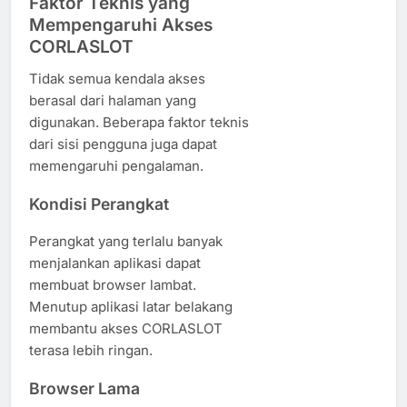
Faktor Teknis yang
Mempengaruhi Akses
CORLASLOT
Tidak semua kendala akses
berasal dari halaman yang
digunakan. Beberapa faktor teknis
dari sisi pengguna juga dapat
memengaruhi pengalaman.
Kondisi Perangkat
Perangkat yang terlalu banyak
menjalankan aplikasi dapat
membuat browser lambat.
Menutup aplikasi latar belakang
membantu akses CORLASLOT
terasa lebih ringan.
Browser Lama