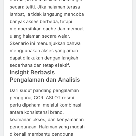
secara teliti. Jika halaman terasa
lambat, ia tidak langsung mencoba
banyak akses berbeda, tetapi
membersihkan cache dan memuat
ulang halaman secara wajar.
Skenario ini menunjukkan bahwa
menggunakan akses yang aman
dapat dilakukan dengan langkah
sederhana dan tetap efektif.
Insight Berbasis
Pengalaman dan Analisis
Dari sudut pandang pengalaman
pengguna, CORLASLOT resmi
perlu dipahami melalui kombinasi
antara konsistensi brand,
keamanan akses, dan kenyamanan
penggunaan. Halaman yang mudah
dikenali membantu pengguna