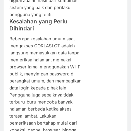
digital adalah hasil dari kombinasi
sistem yang baik dan perilaku
pengguna yang teliti.
Kesalahan yang Perlu
Dihindari
Beberapa kesalahan umum saat
mengakses CORLASLOT adalah
langsung memasukkan data tanpa
memeriksa halaman, memakai
browser lama, menggunakan Wi-Fi
publik, menyimpan password di
perangkat umum, dan membagikan
data login kepada pihak lain.
Pengguna juga sebaiknya tidak
terburu-buru mencoba banyak
halaman berbeda ketika akses
terasa lambat. Lakukan
pemeriksaan bertahap mulai dari
koneksi, cache, browser, hingga