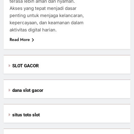
terasa lebih aman dan nyaman.
Akses yang tepat menjadi dasar
penting untuk menjaga kelancaran,
kepercayaan, dan keamanan dalam
aktivitas digital harian.
Read More
SLOT GACOR
dana slot gacor
situs toto slot