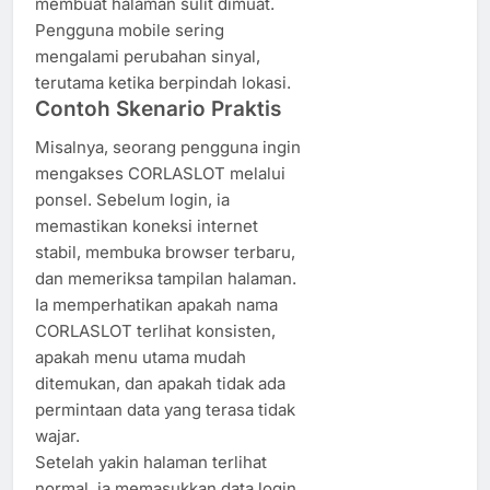
membuat halaman sulit dimuat.
Pengguna mobile sering
mengalami perubahan sinyal,
terutama ketika berpindah lokasi.
Contoh Skenario Praktis
Misalnya, seorang pengguna ingin
mengakses CORLASLOT melalui
ponsel. Sebelum login, ia
memastikan koneksi internet
stabil, membuka browser terbaru,
dan memeriksa tampilan halaman.
Ia memperhatikan apakah nama
CORLASLOT terlihat konsisten,
apakah menu utama mudah
ditemukan, dan apakah tidak ada
permintaan data yang terasa tidak
wajar.
Setelah yakin halaman terlihat
normal, ia memasukkan data login