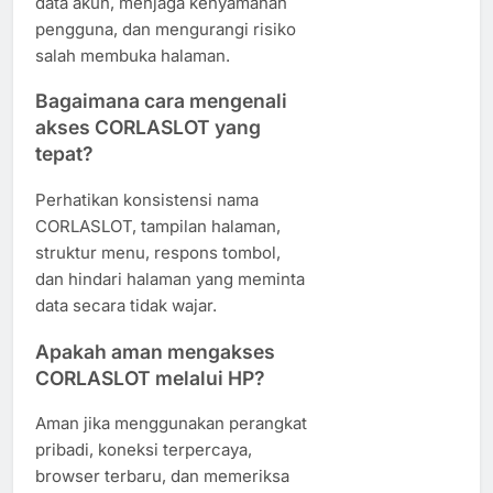
data akun, menjaga kenyamanan
pengguna, dan mengurangi risiko
salah membuka halaman.
Bagaimana cara mengenali
akses CORLASLOT yang
tepat?
Perhatikan konsistensi nama
CORLASLOT, tampilan halaman,
struktur menu, respons tombol,
dan hindari halaman yang meminta
data secara tidak wajar.
Apakah aman mengakses
CORLASLOT melalui HP?
Aman jika menggunakan perangkat
pribadi, koneksi terpercaya,
browser terbaru, dan memeriksa