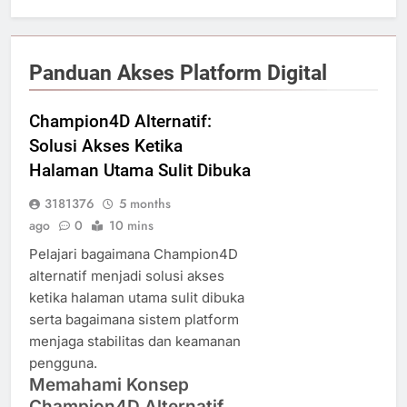
Panduan Akses Platform Digital
Champion4D Alternatif:
Solusi Akses Ketika
Halaman Utama Sulit Dibuka
3181376
5 months
ago
0
10 mins
Pelajari bagaimana Champion4D
alternatif menjadi solusi akses
ketika halaman utama sulit dibuka
serta bagaimana sistem platform
menjaga stabilitas dan keamanan
pengguna.
Memahami Konsep
Champion4D Alternatif