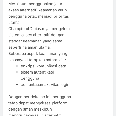
Meskipun menggunakan jalur
akses alternatif, keamanan akun
pengguna tetap menjadi prioritas
utama.
Champion4D biasanya mengelola
sistem akses alternatif dengan
standar keamanan yang sama
seperti halaman utama.
Beberapa aspek keamanan yang
biasanya diterapkan antara lain:
enkripsi komunikasi data
sistem autentikasi
pengguna
pemantauan aktivitas login
Dengan pendekatan ini, pengguna
tetap dapat mengakses platform
dengan aman meskipun
menggunakan jalur alternatif.