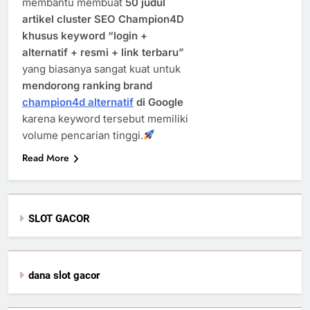
membantu membuat
50 judul
artikel cluster SEO Champion4D
khusus keyword “login +
alternatif + resmi + link terbaru”
yang biasanya sangat kuat untuk
mendorong ranking brand
champion4d alternatif
di Google
karena keyword tersebut memiliki
volume pencarian tinggi.
Read More
SLOT GACOR
dana slot gacor