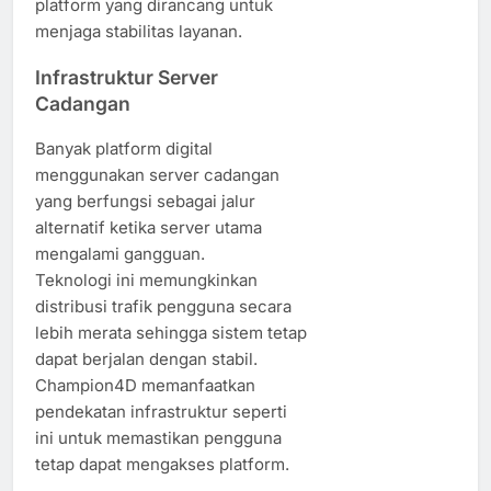
platform yang dirancang untuk
menjaga stabilitas layanan.
Infrastruktur Server
Cadangan
Banyak platform digital
menggunakan server cadangan
yang berfungsi sebagai jalur
alternatif ketika server utama
mengalami gangguan.
Teknologi ini memungkinkan
distribusi trafik pengguna secara
lebih merata sehingga sistem tetap
dapat berjalan dengan stabil.
Champion4D memanfaatkan
pendekatan infrastruktur seperti
ini untuk memastikan pengguna
tetap dapat mengakses platform.