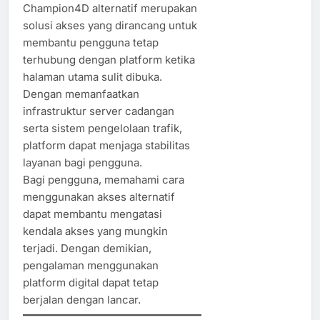
Champion4D alternatif merupakan
solusi akses yang dirancang untuk
membantu pengguna tetap
terhubung dengan platform ketika
halaman utama sulit dibuka.
Dengan memanfaatkan
infrastruktur server cadangan
serta sistem pengelolaan trafik,
platform dapat menjaga stabilitas
layanan bagi pengguna.
Bagi pengguna, memahami cara
menggunakan akses alternatif
dapat membantu mengatasi
kendala akses yang mungkin
terjadi. Dengan demikian,
pengalaman menggunakan
platform digital dapat tetap
berjalan dengan lancar.