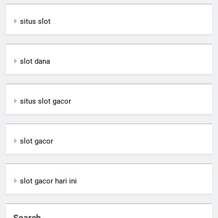
situs slot
slot dana
situs slot gacor
slot gacor
slot gacor hari ini
Search