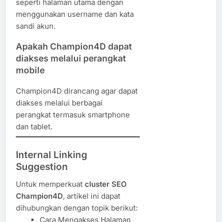
seperti halaman utama dengan
menggunakan username dan kata
sandi akun.
Apakah Champion4D dapat
diakses melalui perangkat
mobile
Champion4D dirancang agar dapat
diakses melalui berbagai
perangkat termasuk smartphone
dan tablet.
Internal Linking
Suggestion
Untuk memperkuat
cluster SEO
Champion4D
, artikel ini dapat
dihubungkan dengan topik berikut:
Cara Mengakses Halaman