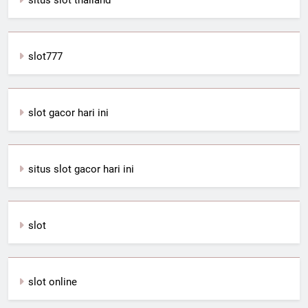
slot777
slot gacor hari ini
situs slot gacor hari ini
slot
slot online