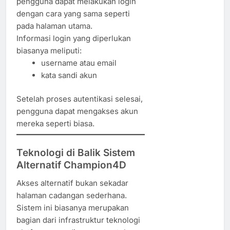
pengguna dapat melakukan login
dengan cara yang sama seperti
pada halaman utama.
Informasi login yang diperlukan
biasanya meliputi:
username atau email
kata sandi akun
Setelah proses autentikasi selesai,
pengguna dapat mengakses akun
mereka seperti biasa.
Teknologi di Balik Sistem
Alternatif Champion4D
Akses alternatif bukan sekadar
halaman cadangan sederhana.
Sistem ini biasanya merupakan
bagian dari infrastruktur teknologi