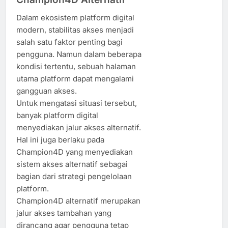
Dalam ekosistem platform digital
modern, stabilitas akses menjadi
salah satu faktor penting bagi
pengguna. Namun dalam beberapa
kondisi tertentu, sebuah halaman
utama platform dapat mengalami
gangguan akses.
Untuk mengatasi situasi tersebut,
banyak platform digital
menyediakan jalur akses alternatif.
Hal ini juga berlaku pada
Champion4D yang menyediakan
sistem akses alternatif sebagai
bagian dari strategi pengelolaan
platform.
Champion4D alternatif merupakan
jalur akses tambahan yang
dirancang agar pengguna tetap