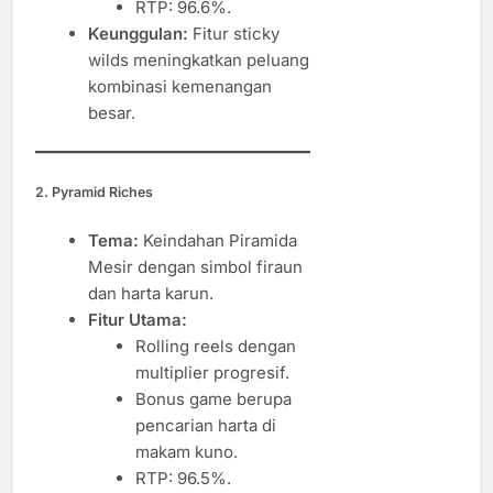
RTP: 96.6%.
Keunggulan:
Fitur sticky
wilds meningkatkan peluang
kombinasi kemenangan
besar.
2. Pyramid Riches
Tema:
Keindahan Piramida
Mesir dengan simbol firaun
dan harta karun.
Fitur Utama:
Rolling reels dengan
multiplier progresif.
Bonus game berupa
pencarian harta di
makam kuno.
RTP: 96.5%.