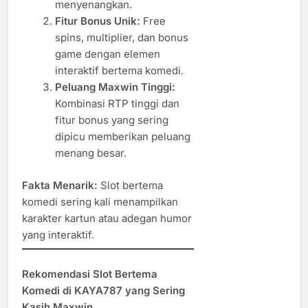
menyenangkan.
Fitur Bonus Unik:
Free
spins, multiplier, dan bonus
game dengan elemen
interaktif bertema komedi.
Peluang Maxwin Tinggi:
Kombinasi RTP tinggi dan
fitur bonus yang sering
dipicu memberikan peluang
menang besar.
Fakta Menarik:
Slot bertema
komedi sering kali menampilkan
karakter kartun atau adegan humor
yang interaktif.
Rekomendasi Slot Bertema
Komedi di KAYA787 yang Sering
Kasih Maxwin