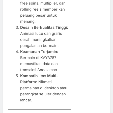
free spins, multiplier, dan
rolling reels memberikan
peluang besar untuk
menang.
Desain Berkualitas Tinggi:
Animasi lucu dan grafis
cerah meningkatkan
pengalaman bermain.
Keamanan Terjamin:
Bermain di KAYA787
memastikan data dan
transaksi Anda aman.
Kompatibilitas Multi-
Platform:
Nikmati
permainan di desktop atau
perangkat seluler dengan
lancar.