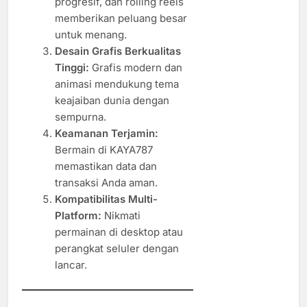
progresif, dan rolling reels
memberikan peluang besar
untuk menang.
Desain Grafis Berkualitas
Tinggi:
Grafis modern dan
animasi mendukung tema
keajaiban dunia dengan
sempurna.
Keamanan Terjamin:
Bermain di KAYA787
memastikan data dan
transaksi Anda aman.
Kompatibilitas Multi-
Platform:
Nikmati
permainan di desktop atau
perangkat seluler dengan
lancar.