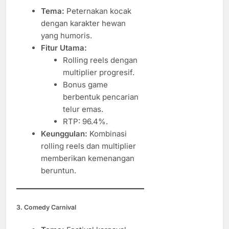
Tema:
Peternakan kocak
dengan karakter hewan
yang humoris.
Fitur Utama:
Rolling reels dengan
multiplier progresif.
Bonus game
berbentuk pencarian
telur emas.
RTP: 96.4%.
Keunggulan:
Kombinasi
rolling reels dan multiplier
memberikan kemenangan
beruntun.
3. Comedy Carnival