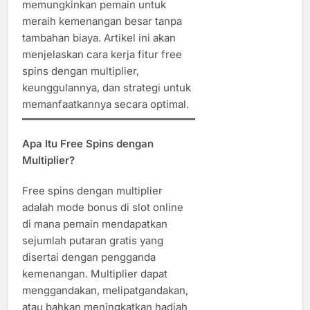
memungkinkan pemain untuk
meraih kemenangan besar tanpa
tambahan biaya. Artikel ini akan
menjelaskan cara kerja fitur free
spins dengan multiplier,
keunggulannya, dan strategi untuk
memanfaatkannya secara optimal.
Apa Itu Free Spins dengan
Multiplier?
Free spins dengan multiplier
adalah mode bonus di slot online
di mana pemain mendapatkan
sejumlah putaran gratis yang
disertai dengan pengganda
kemenangan. Multiplier dapat
menggandakan, melipatgandakan,
atau bahkan meningkatkan hadiah