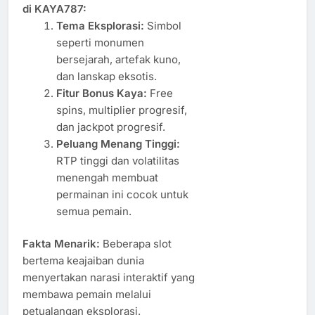
di KAYA787:
Tema Eksplorasi:
Simbol
seperti monumen
bersejarah, artefak kuno,
dan lanskap eksotis.
Fitur Bonus Kaya:
Free
spins, multiplier progresif,
dan jackpot progresif.
Peluang Menang Tinggi:
RTP tinggi dan volatilitas
menengah membuat
permainan ini cocok untuk
semua pemain.
Fakta Menarik:
Beberapa slot
bertema keajaiban dunia
menyertakan narasi interaktif yang
membawa pemain melalui
petualangan eksplorasi.