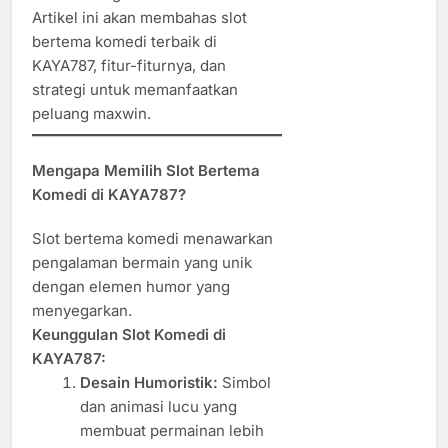
Artikel ini akan membahas slot
bertema komedi terbaik di
KAYA787, fitur-fiturnya, dan
strategi untuk memanfaatkan
peluang maxwin.
Mengapa Memilih Slot Bertema
Komedi di KAYA787?
Slot bertema komedi menawarkan
pengalaman bermain yang unik
dengan elemen humor yang
menyegarkan.
Keunggulan Slot Komedi di
KAYA787:
Desain Humoristik:
Simbol
dan animasi lucu yang
membuat permainan lebih