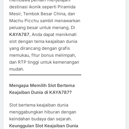
destinasi ikonik seperti Piramida
Mesir, Tembok Besar China, dan
Machu Picchu sambil menawarkan
peluang besar untuk menang. Di
KAYA787
, Anda dapat menikmati
slot dengan tema keajaiban dunia
yang dirancang dengan grafis
memukau, fitur bonus melimpah,
dan RTP tinggi untuk kemenangan
mudah.
Mengapa Memilih Slot Bertema
Keajaiban Dunia di KAYA787?
Slot bertema keajaiban dunia
menggabungkan hiburan dengan
keindahan budaya dan sejarah.
Keunggulan Slot Keajaiban Dunia