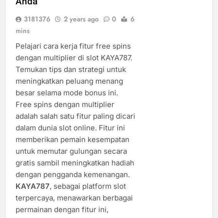
Anda
3181376
2 years ago
0
6
mins
Pelajari cara kerja fitur free spins
dengan multiplier di slot KAYA787.
Temukan tips dan strategi untuk
meningkatkan peluang menang
besar selama mode bonus ini.
Free spins dengan multiplier
adalah salah satu fitur paling dicari
dalam dunia slot online. Fitur ini
memberikan pemain kesempatan
untuk memutar gulungan secara
gratis sambil meningkatkan hadiah
dengan pengganda kemenangan.
KAYA787
, sebagai platform slot
terpercaya, menawarkan berbagai
permainan dengan fitur ini,