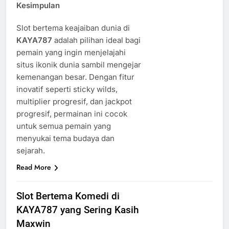
Kesimpulan
Slot bertema keajaiban dunia di
KAYA787
adalah pilihan ideal bagi
pemain yang ingin menjelajahi
situs ikonik dunia sambil mengejar
kemenangan besar. Dengan fitur
inovatif seperti sticky wilds,
multiplier progresif, dan jackpot
progresif, permainan ini cocok
untuk semua pemain yang
menyukai tema budaya dan
sejarah.
Read More
Slot Bertema Komedi di
KAYA787 yang Sering Kasih
Maxwin