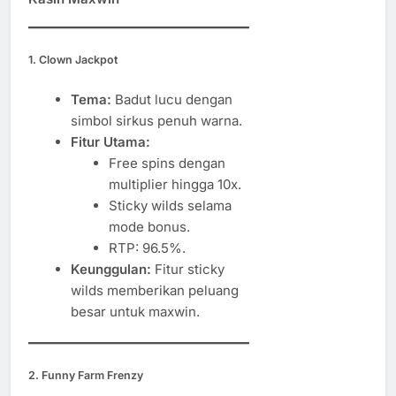
1. Clown Jackpot
Tema:
Badut lucu dengan
simbol sirkus penuh warna.
Fitur Utama:
Free spins dengan
multiplier hingga 10x.
Sticky wilds selama
mode bonus.
RTP: 96.5%.
Keunggulan:
Fitur sticky
wilds memberikan peluang
besar untuk maxwin.
2. Funny Farm Frenzy