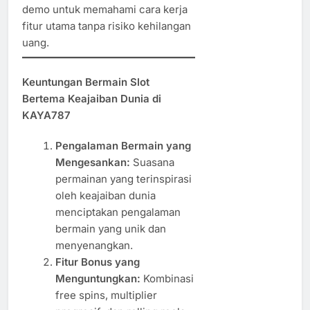
demo untuk memahami cara kerja
fitur utama tanpa risiko kehilangan
uang.
Keuntungan Bermain Slot
Bertema Keajaiban Dunia di
KAYA787
Pengalaman Bermain yang
Mengesankan:
Suasana
permainan yang terinspirasi
oleh keajaiban dunia
menciptakan pengalaman
bermain yang unik dan
menyenangkan.
Fitur Bonus yang
Menguntungkan:
Kombinasi
free spins, multiplier