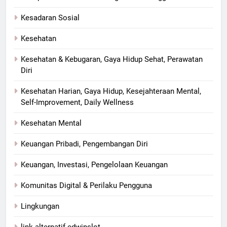
Kesadaran Sosial
Kesehatan
Kesehatan & Kebugaran, Gaya Hidup Sehat, Perawatan
Diri
Kesehatan Harian, Gaya Hidup, Kesejahteraan Mental,
Self-Improvement, Daily Wellness
Kesehatan Mental
Keuangan Pribadi, Pengembangan Diri
Keuangan, Investasi, Pengelolaan Keuangan
Komunitas Digital & Perilaku Pengguna
Lingkungan
link alternatif edwinslot