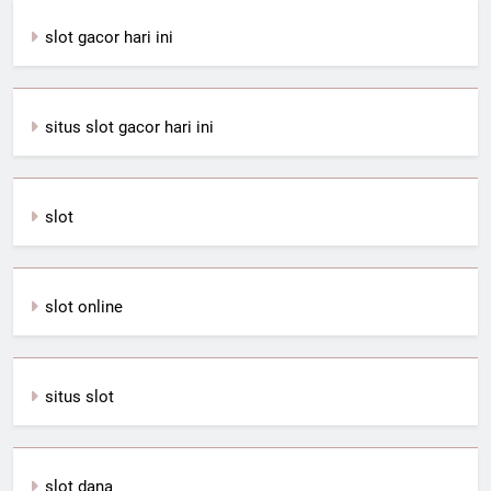
slot gacor hari ini
situs slot gacor hari ini
slot
slot online
situs slot
slot dana