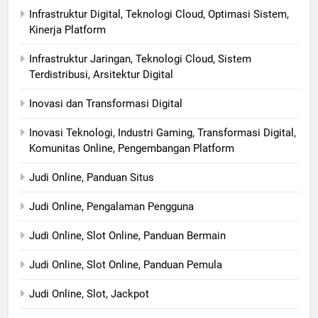
Infrastruktur Digital, Teknologi Cloud, Optimasi Sistem,
Kinerja Platform
Infrastruktur Jaringan, Teknologi Cloud, Sistem
Terdistribusi, Arsitektur Digital
Inovasi dan Transformasi Digital
Inovasi Teknologi, Industri Gaming, Transformasi Digital,
Komunitas Online, Pengembangan Platform
Judi Online, Panduan Situs
Judi Online, Pengalaman Pengguna
Judi Online, Slot Online, Panduan Bermain
Judi Online, Slot Online, Panduan Pemula
Judi Online, Slot, Jackpot