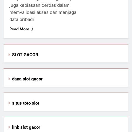
juga kebiasaan cerdas dalam
memvalidasi akses dan menjaga
data pribadi
Read More
SLOT GACOR
dana slot gacor
situs toto slot
link slot gacor