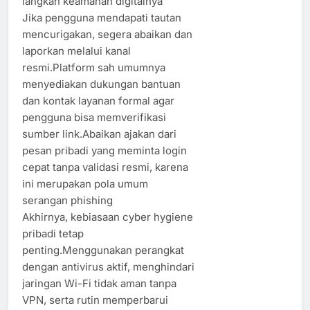
langkah keamanan digitalnya
Jika pengguna mendapati tautan
mencurigakan, segera abaikan dan
laporkan melalui kanal
resmi.Platform sah umumnya
menyediakan dukungan bantuan
dan kontak layanan formal agar
pengguna bisa memverifikasi
sumber link.Abaikan ajakan dari
pesan pribadi yang meminta login
cepat tanpa validasi resmi, karena
ini merupakan pola umum
serangan phishing
Akhirnya, kebiasaan cyber hygiene
pribadi tetap
penting.Menggunakan perangkat
dengan antivirus aktif, menghindari
jaringan Wi-Fi tidak aman tanpa
VPN, serta rutin memperbarui