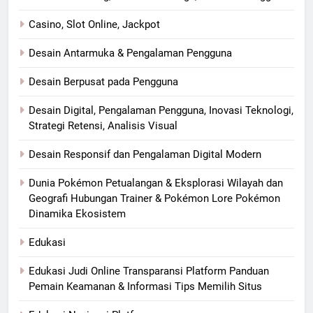
Casino, Slot Online, Jackpot
Desain Antarmuka & Pengalaman Pengguna
Desain Berpusat pada Pengguna
Desain Digital, Pengalaman Pengguna, Inovasi Teknologi,
Strategi Retensi, Analisis Visual
Desain Responsif dan Pengalaman Digital Modern
Dunia Pokémon Petualangan & Eksplorasi Wilayah dan
Geografi Hubungan Trainer & Pokémon Lore Pokémon
Dinamika Ekosistem
Edukasi
Edukasi Judi Online Transparansi Platform Panduan
Pemain Keamanan & Informasi Tips Memilih Situs