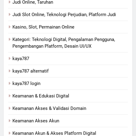
Judi Online, Taruhan
Judi Slot Online, Teknologi Perjudian, Platform Judi
Kasino, Slot, Permainan Online
Kategori: Teknologi Digital, Pengalaman Pengguna,
Pengembangan Platform, Desain UI/UX
kaya787
kaya787 alternatif
kaya787 login
Keamanan & Edukasi Digital
Keamanan Akses & Validasi Domain
Keamanan Akses Akun
Keamanan Akun & Akses Platform Digital