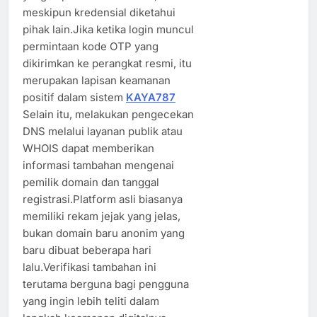
meskipun kredensial diketahui
pihak lain.Jika ketika login muncul
permintaan kode OTP yang
dikirimkan ke perangkat resmi, itu
merupakan lapisan keamanan
positif dalam sistem
KAYA787
Selain itu, melakukan pengecekan
DNS melalui layanan publik atau
WHOIS dapat memberikan
informasi tambahan mengenai
pemilik domain dan tanggal
registrasi.Platform asli biasanya
memiliki rekam jejak yang jelas,
bukan domain baru anonim yang
baru dibuat beberapa hari
lalu.Verifikasi tambahan ini
terutama berguna bagi pengguna
yang ingin lebih teliti dalam