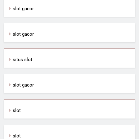
slot gacor
slot gacor
situs slot
slot gacor
slot
slot