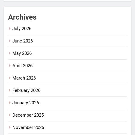
Archives
July 2026
June 2026
May 2026
April 2026
March 2026
February 2026
January 2026
December 2025
November 2025