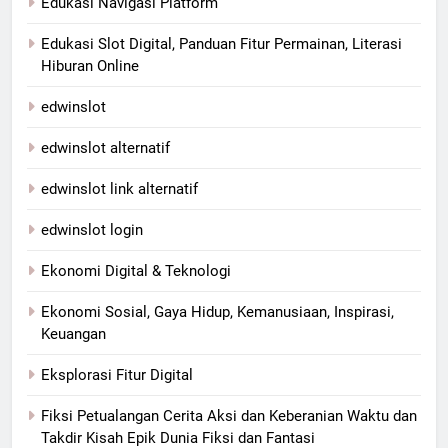
Edukasi Navigasi Platform
Edukasi Slot Digital, Panduan Fitur Permainan, Literasi
Hiburan Online
edwinslot
edwinslot alternatif
edwinslot link alternatif
edwinslot login
Ekonomi Digital & Teknologi
Ekonomi Sosial, Gaya Hidup, Kemanusiaan, Inspirasi,
Keuangan
Eksplorasi Fitur Digital
Fiksi Petualangan Cerita Aksi dan Keberanian Waktu dan
Takdir Kisah Epik Dunia Fiksi dan Fantasi