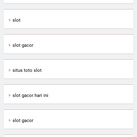
slot
slot gacor
situs toto slot
slot gacor hari ini
slot gacor