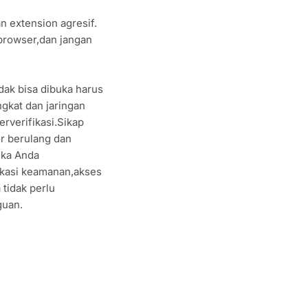
n extension agresif.
browser,dan jangan
dak bisa dibuka harus
gkat dan jaringan
erverifikasi.Sikap
r berulang dan
ika Anda
ikasi keamanan,akses
 tidak perlu
guan.