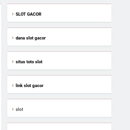
SLOT GACOR
dana slot gacor
situs toto slot
link slot gacor
slot