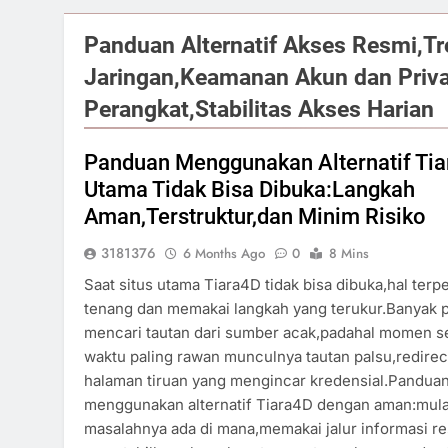
Panduan Alternatif Akses Resmi,T
Jaringan,Keamanan Akun dan Priv
Perangkat,Stabilitas Akses Harian
Panduan Menggunakan Alternatif Tia
Utama Tidak Bisa Dibuka:Langkah
Aman,Terstruktur,dan Minim Risiko
3181376
6 Months Ago
0
8 Mins
Saat situs utama Tiara4D tidak bisa dibuka,hal terp
tenang dan memakai langkah yang terukur.Banyak
mencari tautan dari sumber acak,padahal momen sep
waktu paling rawan munculnya tautan palsu,redirect
halaman tiruan yang mengincar kredensial.Panduan 
menggunakan alternatif Tiara4D dengan aman:mula
masalahnya ada di mana,memakai jalur informasi r