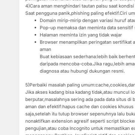
4)Cara aman menghindari tautan palsu saat kondisi
Saat pengguna panik,phishing paling efektif.Ciri u
Domain mirip-mirip dengan variasi huruf at
Pop-up memaksa dan meminta data sensitif 
Halaman meminta izin yang tidak wajar
Browser menampilkan peringatan sertifikat a
aman
Buat kebiasaan sederhana:lebih baik berhenti
daripada mencoba-coba.Jika ragu,lebih ama
diagnosa atau hubungi dukungan resmi.
5)Perbaiki masalah paling umum:cache,cookies,da
Jika akses kadang bisa kadang tidak,atau muncul lo
berputar,masalahnya sering ada pada data situs di
aman dan efektif:hapus cache dan cookies khusus u
saja,setelah itu tutup browser sepenuhnya lalu buk
nonaktifkan extension agresif seperti script blocke
pengujian,atau coba Incognito untuk memastikan ex