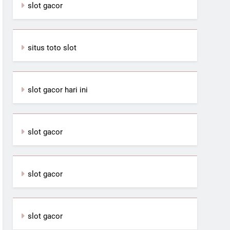
slot gacor
situs toto slot
slot gacor hari ini
slot gacor
slot gacor
slot gacor