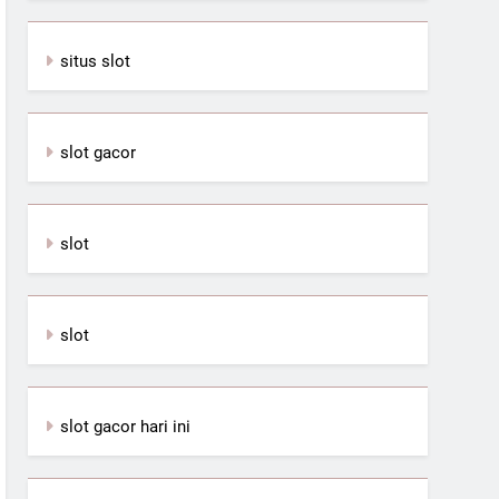
situs slot
slot gacor
slot
slot
slot gacor hari ini