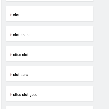
slot
slot online
situs slot
slot dana
situs slot gacor