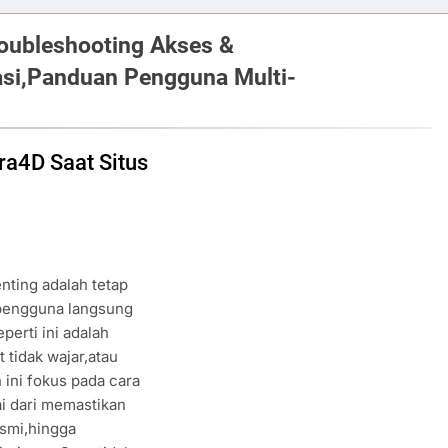
roubleshooting Akses &
asi,Panduan Pengguna Multi-
ra4D Saat Situs
enting adalah tetap
 pengguna langsung
erti ini adalah
 tidak wajar,atau
ini fokus pada cara
i dari memastikan
esmi,hingga