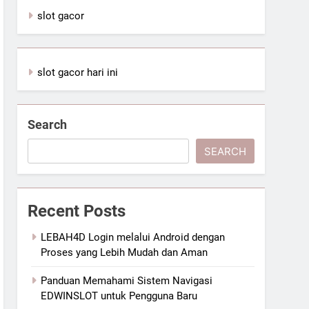
slot gacor
slot gacor hari ini
Search
SEARCH
Recent Posts
LEBAH4D Login melalui Android dengan
Proses yang Lebih Mudah dan Aman
Panduan Memahami Sistem Navigasi
EDWINSLOT untuk Pengguna Baru