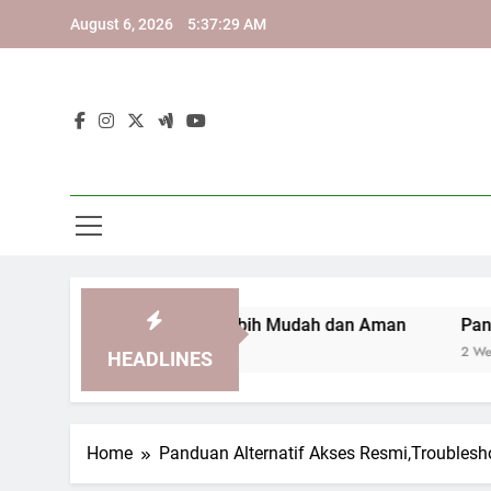
Skip
August 6, 2026
5:37:30 AM
to
content
Ayi
Temukan Be
an Proses yang Lebih Mudah dan Aman
Panduan Memah
2 Weeks Ago
HEADLINES
Home
Panduan Alternatif Akses Resmi,Troublesh