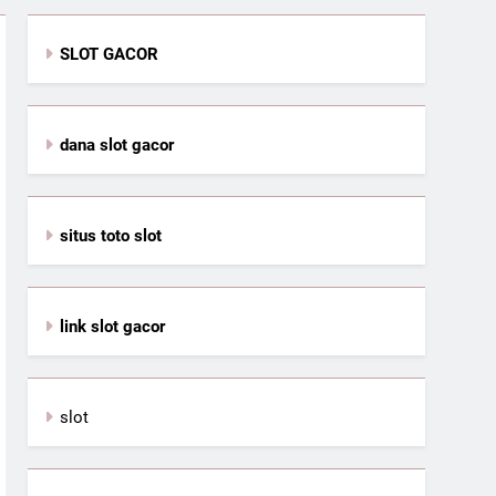
SLOT GACOR
dana slot gacor
situs toto slot
link slot gacor
slot