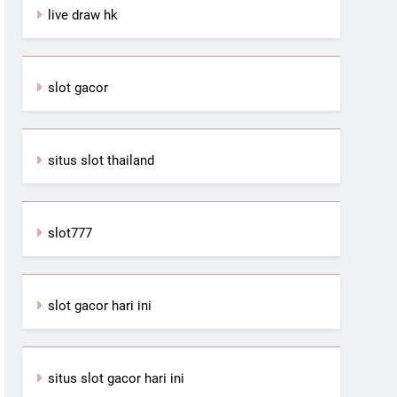
live draw hk
slot gacor
situs slot thailand
slot777
slot gacor hari ini
situs slot gacor hari ini