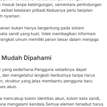
masuk tanpa kebingungan, sementara perlindungan
kibat kelalaian pribadi.Keduanya perlu berjalan
bih nyaman.
anan bukan hanya bergantung pada sistem
kata sandi yang kuat, tidak membagikan informasi
erangkat umum memiliki peran besar dalam menjaga
an Mudah Dipahami
tur yang sederhana.Pengguna sebaiknya dapat
 dan mengetahui langkah berikutnya tanpa harus
n, struktur yang jelas membantu pengguna baru
ses akun.
a mencakup kolom identitas akun, kolom kata sandi,
gguna mengalami kendala.Semua elemen tersebut harus