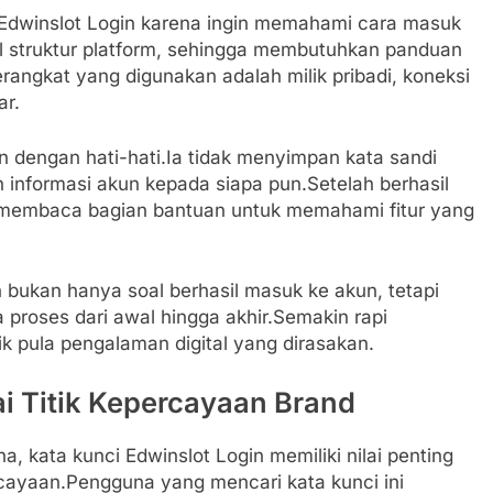
Edwinslot Login karena ingin memahami cara masuk
l struktur platform, sehingga membutuhkan panduan
angkat yang digunakan adalah milik pribadi, koneksi
ar.
 dengan hati-hati.Ia tidak menyimpan kata sandi
informasi akun kepada siapa pun.Setelah berhasil
 membaca bagian bantuan untuk memahami fitur yang
bukan hanya soal berhasil masuk ke akun, tetapi
proses dari awal hingga akhir.Semakin rapi
k pula pengalaman digital yang dirasakan.
ai Titik Kepercayaan Brand
 kata kunci Edwinslot Login memiliki nilai penting
ayaan.Pengguna yang mencari kata kunci ini