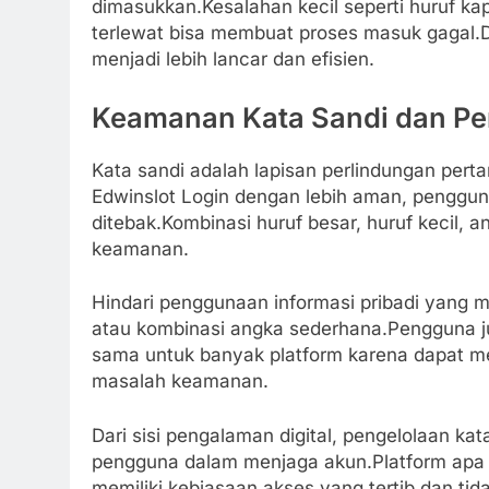
dimasukkan.Kesalahan kecil seperti huruf kap
terlewat bisa membuat proses masuk gagal.D
menjadi lebih lancar dan efisien.
Keamanan Kata Sandi dan Pe
Kata sandi adalah lapisan perlindungan per
Edwinslot Login dengan lebih aman, penggu
ditebak.Kombinasi huruf besar, huruf kecil,
keamanan.
Hindari penggunaan informasi pribadi yang mu
atau kombinasi angka sederhana.Pengguna j
sama untuk banyak platform karena dapat me
masalah keamanan.
Dari sisi pengalaman digital, pengelolaan k
pengguna dalam menjaga akun.Platform apa 
memiliki kebiasaan akses yang tertib dan ti