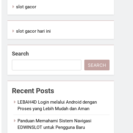
slot gacor
slot gacor hari ini
Search
SEARCH
Recent Posts
LEBAH4D Login melalui Android dengan
Proses yang Lebih Mudah dan Aman
Panduan Memahami Sistem Navigasi
EDWINSLOT untuk Pengguna Baru