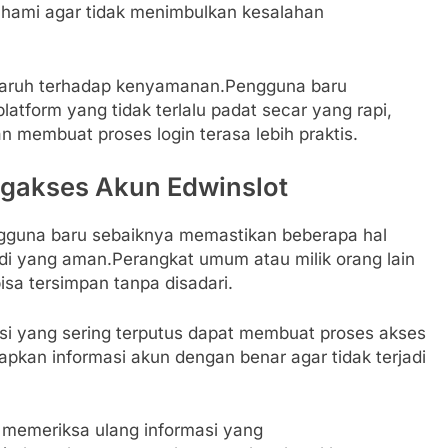
hami agar tidak menimbulkan kesalahan
engaruh terhadap kenyamanan.Pengguna baru
atform yang tidak terlalu padat secar yang rapi,
an membuat proses login terasa lebih praktis.
gakses Akun Edwinslot
gguna baru sebaiknya memastikan beberapa hal
i yang aman.Perangkat umum atau milik orang lain
bisa tersimpan tanpa disadari.
eksi yang sering terputus dapat membuat proses akses
pkan informasi akun dengan benar agar tidak terjadi
 memeriksa ulang informasi yang