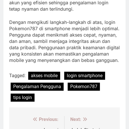
akun yang efisien sehingga pengalaman login
tetap nyaman dan terlindungi.
Dengan mengikuti langkah-langkah di atas, login
Pokemon787 di smartphone menjadi lebih optimal.
Pengguna dapat menikmati akses cepat, nyaman,
dan aman, sambil menjaga integritas akun dan
data pribadi. Penggunaan praktik keamanan digital
yang konsisten akan memastikan pengalaman
mobile yang menyenangkan dan bebas gangguan.
Tagged:
akses mobile
login smartphone
Pengalaman Pengguna
Pokemon787
tips login
Previous:
Next:
Post