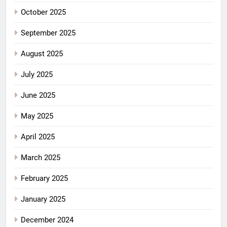
October 2025
September 2025
August 2025
July 2025
June 2025
May 2025
April 2025
March 2025
February 2025
January 2025
December 2024