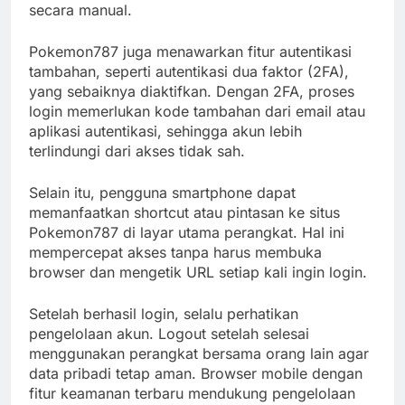
secara manual.
Pokemon787 juga menawarkan fitur autentikasi
tambahan, seperti autentikasi dua faktor (2FA),
yang sebaiknya diaktifkan. Dengan 2FA, proses
login memerlukan kode tambahan dari email atau
aplikasi autentikasi, sehingga akun lebih
terlindungi dari akses tidak sah.
Selain itu, pengguna smartphone dapat
memanfaatkan shortcut atau pintasan ke situs
Pokemon787 di layar utama perangkat. Hal ini
mempercepat akses tanpa harus membuka
browser dan mengetik URL setiap kali ingin login.
Setelah berhasil login, selalu perhatikan
pengelolaan akun. Logout setelah selesai
menggunakan perangkat bersama orang lain agar
data pribadi tetap aman. Browser mobile dengan
fitur keamanan terbaru mendukung pengelolaan