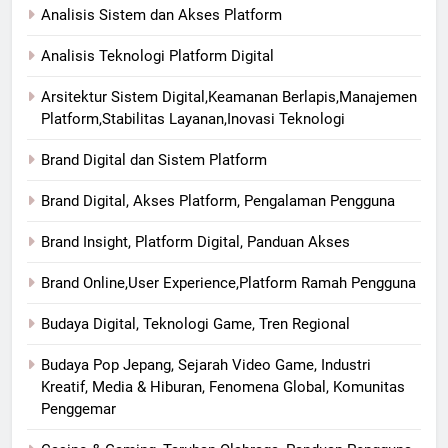
Analisis Sistem dan Akses Platform
Analisis Teknologi Platform Digital
Arsitektur Sistem Digital,Keamanan Berlapis,Manajemen
Platform,Stabilitas Layanan,Inovasi Teknologi
Brand Digital dan Sistem Platform
Brand Digital, Akses Platform, Pengalaman Pengguna
Brand Insight, Platform Digital, Panduan Akses
Brand Online,User Experience,Platform Ramah Pengguna
Budaya Digital, Teknologi Game, Tren Regional
Budaya Pop Jepang, Sejarah Video Game, Industri
Kreatif, Media & Hiburan, Fenomena Global, Komunitas
Penggemar