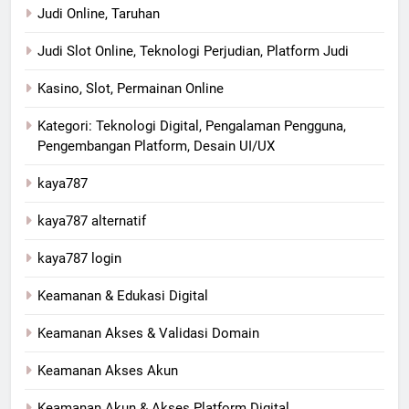
Judi Online, Taruhan
Judi Slot Online, Teknologi Perjudian, Platform Judi
Kasino, Slot, Permainan Online
Kategori: Teknologi Digital, Pengalaman Pengguna,
Pengembangan Platform, Desain UI/UX
kaya787
kaya787 alternatif
kaya787 login
Keamanan & Edukasi Digital
Keamanan Akses & Validasi Domain
Keamanan Akses Akun
Keamanan Akun & Akses Platform Digital