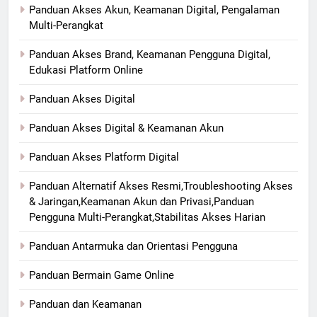
Panduan Akses Akun, Keamanan Digital, Pengalaman
Multi-Perangkat
Panduan Akses Brand, Keamanan Pengguna Digital,
Edukasi Platform Online
Panduan Akses Digital
Panduan Akses Digital & Keamanan Akun
Panduan Akses Platform Digital
Panduan Alternatif Akses Resmi,Troubleshooting Akses
& Jaringan,Keamanan Akun dan Privasi,Panduan
Pengguna Multi-Perangkat,Stabilitas Akses Harian
Panduan Antarmuka dan Orientasi Pengguna
Panduan Bermain Game Online
Panduan dan Keamanan