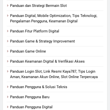
Panduan dan Strategi Bermain Slot
Panduan Digital, Mobile Optimization, Tips Teknologi,
Pengalaman Pengguna, Keamanan Digital
Panduan Fitur Platform Digital
Panduan Game & Strategy Improvement
Panduan Game Online
Panduan Keamanan Digital & Verifikasi Akses
Panduan Login Slot, Link Resmi Kaya787, Tips Login
Aman, Keamanan Akun Online, Slot Online Terpercaya
Panduan Pengguna & Solusi Teknis
Panduan Pengguna Baru
Panduan Pengguna Digital