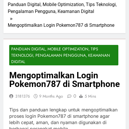
Panduan Digital, Mobile Optimization, Tips Teknologi,
Pengalaman Pengguna, Keamanan Digital
Mengoptimalkan Login Pokemon787 di Smartphone
PANDUAN DIGITAL, MOBILE OPTIMIZATION, TIPS
TEKNOLOGI, PENGALAMAN PENGGUNA, KEAMANAN
DIGITAL
Mengoptimalkan Login
Pokemon787 di Smartphone
0
3181376
9 Months Ago
5 Mins
Tips dan panduan lengkap untuk mengoptimalkan
proses login Pokemon787 di smartphone agar
lebih cepat, aman, dan nyaman digunakan di
berbagai perangkat mobile.