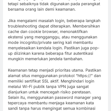
tetapi sebaiknya tidak digunakan pada perangkat
bersama orang lain demi keamanan.
Jika mengalami masalah login, beberapa langkah
troubleshooting dapat diterapkan. Membersihkan
cache dan cookie browser, menonaktifkan
ekstensi yang mengganggu, atau menggunakan
mode incognito/private sering kali membantu
menyelesaikan kendala login. Pastikan juga pop-
up diizinkan karena beberapa fitur autentikasi
mungkin memerlukan jendela tambahan.
Keamanan tetap menjadi prioritas utama. Pastikan
alamat situs menggunakan protokol “https://” dan
memiliki sertifikat SSL aktif. Menghindari login
melalui Wi-Fi publik tanpa VPN juga sangat
dianjurkan untuk mencegah risiko peretasan.
Selain itu, menggunakan password manager yang
tepercaya membantu menjaga keamanan kata
sandi tanpa harus mengingat semua kombinasi