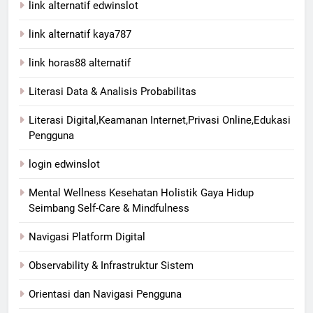
link alternatif edwinslot
link alternatif kaya787
link horas88 alternatif
Literasi Data & Analisis Probabilitas
Literasi Digital,Keamanan Internet,Privasi Online,Edukasi
Pengguna
login edwinslot
Mental Wellness Kesehatan Holistik Gaya Hidup
Seimbang Self-Care & Mindfulness
Navigasi Platform Digital
Observability & Infrastruktur Sistem
Orientasi dan Navigasi Pengguna