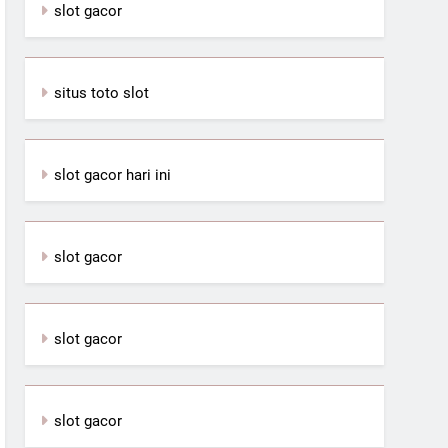
slot gacor
situs toto slot
slot gacor hari ini
slot gacor
slot gacor
slot gacor