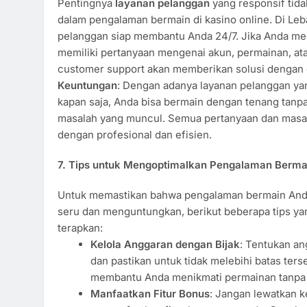
Pentingnya
layanan pelanggan
yang responsif tida
dalam pengalaman bermain di kasino online. Di Le
pelanggan siap membantu Anda 24/7. Jika Anda me
memiliki pertanyaan mengenai akun, permainan, atau
customer support akan memberikan solusi dengan 
Keuntungan
: Dengan adanya layanan pelanggan y
kapan saja, Anda bisa bermain dengan tenang tanpa
masalah yang muncul. Semua pertanyaan dan masal
dengan profesional dan efisien.
7. Tips untuk Mengoptimalkan Pengalaman Berma
Untuk memastikan bahwa pengalaman bermain Anda
seru dan menguntungkan, berikut beberapa tips ya
terapkan:
Kelola Anggaran dengan Bijak
: Tentukan an
dan pastikan untuk tidak melebihi batas terse
membantu Anda menikmati permainan tanpa 
Manfaatkan Fitur Bonus
: Jangan lewatkan 