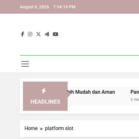
Skip
August 6, 2026
7:34:17 PM
to
content
Ayi
Temukan Be
an Proses yang Lebih Mudah dan Aman
Panduan Memaha
2 Weeks Ago
HEADLINES
Home
platform slot