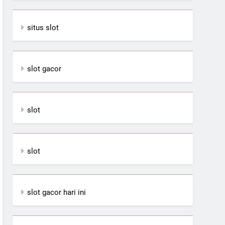
situs slot
slot gacor
slot
slot
slot gacor hari ini