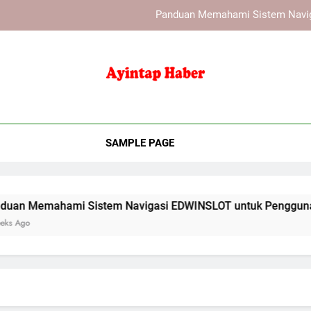
Panduan Memahami Sistem Navi
Panduan Memahami Sistem Na
Panduan Memahami Sistem Na
ntap Haber
LEBAH4D Login melalui Android deng
rita Terkini Dari Ayinta P Haber. Informasi Terbaru Yang Dapa
Panduan Memahami Sistem Navi
SAMPLE PAGE
Panduan Memahami Sistem Na
Panduan Memahami Sistem Na
mi Sistem Navigasi EDWINSLOT untuk Pengguna Baru