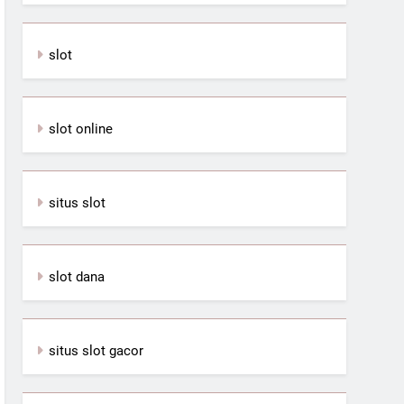
slot
slot online
situs slot
slot dana
situs slot gacor