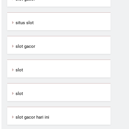
situs slot
slot gacor
slot
slot
slot gacor hari ini