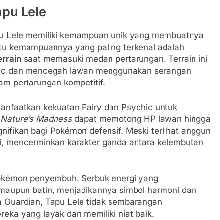
pu Lele
pu Lele memiliki kemampuan unik yang membuatnya
atu kemampuannya yang paling terkenal adalah
errain
saat memasuki medan pertarungan. Terrain ini
hic dan mencegah lawan menggunakan serangan
lam pertarungan kompetitif.
nfaatkan kekuatan Fairy dan Psychic untuk
a
Nature’s Madness
dapat memotong HP lawan hingga
ifikan bagi Pokémon defensif. Meski terlihat anggun
gi, mencerminkan karakter ganda antara kelembutan
i Pokémon penyembuh. Serbuk energi yang
 maupun batin, menjadikannya simbol harmoni dan
 Guardian, Tapu Lele tidak sembarangan
ka yang layak dan memiliki niat baik.