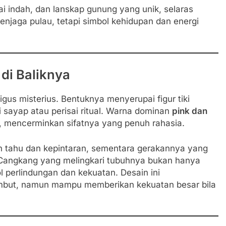
ai indah, dan lanskap gunung yang unik, selaras
enjaga pulau, tetapi simbol kehidupan dan energi
 di Baliknya
gus misterius. Bentuknya menyerupai figur tiki
sayap atau perisai ritual. Warna dominan
pink dan
 mencerminkan sifatnya yang penuh rahasia.
 tahu dan kepintaran, sementara gerakannya yang
angkang yang melingkari tubuhnya bukan hanya
ol perlindungan dan kekuatan. Desain ini
lembut, namun mampu memberikan kekuatan besar bila