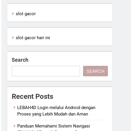
slot gacor
slot gacor hari ini
Search
SEARCH
Recent Posts
LEBAH4D Login melalui Android dengan
Proses yang Lebih Mudah dan Aman
Panduan Memahami Sistem Navigasi