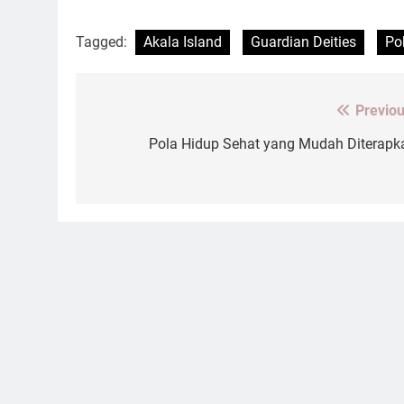
Tagged:
Akala Island
Guardian Deities
Po
Previou
Post
navigation
Pola Hidup Sehat yang Mudah Diterapk