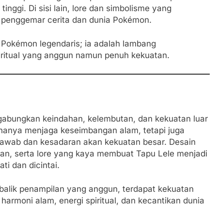
nggi. Di sisi lain, lore dan simbolisme yang
 penggemar cerita dan dunia Pokémon.
 Pokémon legendaris; ia adalah lambang
ritual yang anggun namun penuh kekuatan.
gabungkan keindahan, kelembutan, dan kekuatan luar
k hanya menjaga keseimbangan alam, tetapi juga
 jawab dan kesadaran akan kekuatan besar. Desain
n, serta lore yang kaya membuat Tapu Lele menjadi
ti dan dicintai.
balik penampilan yang anggun, terdapat kekuatan
rmoni alam, energi spiritual, dan kecantikan dunia