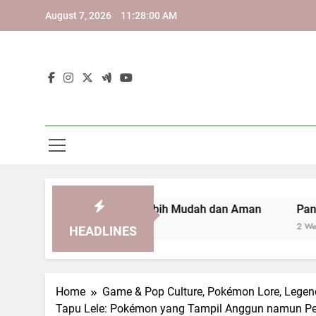
Skip
August 7, 2026
11:28:01 AM
to
content
Ayi
Temukan Be
engan Proses yang Lebih Mudah dan Aman
Panduan Mem
2 Weeks Ago
HEADLINES
Home
Game & Pop Culture, Pokémon Lore, Legend
Tapu Lele: Pokémon yang Tampil Anggun namun Pen