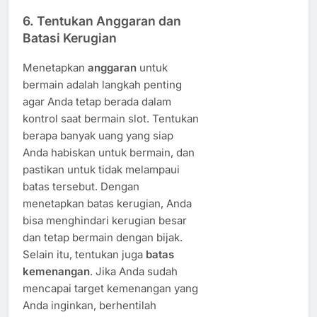
6. Tentukan Anggaran dan
Batasi Kerugian
Menetapkan
anggaran
untuk
bermain adalah langkah penting
agar Anda tetap berada dalam
kontrol saat bermain slot. Tentukan
berapa banyak uang yang siap
Anda habiskan untuk bermain, dan
pastikan untuk tidak melampaui
batas tersebut. Dengan
menetapkan batas kerugian, Anda
bisa menghindari kerugian besar
dan tetap bermain dengan bijak.
Selain itu, tentukan juga
batas
kemenangan
. Jika Anda sudah
mencapai target kemenangan yang
Anda inginkan, berhentilah