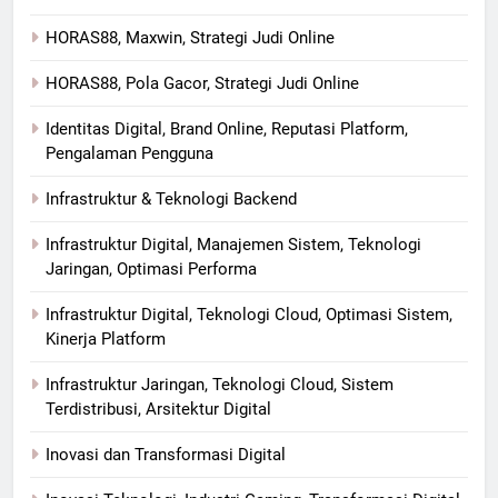
HORAS88, Maxwin, Strategi Judi Online
HORAS88, Pola Gacor, Strategi Judi Online
Identitas Digital, Brand Online, Reputasi Platform,
Pengalaman Pengguna
Infrastruktur & Teknologi Backend
Infrastruktur Digital, Manajemen Sistem, Teknologi
Jaringan, Optimasi Performa
Infrastruktur Digital, Teknologi Cloud, Optimasi Sistem,
Kinerja Platform
Infrastruktur Jaringan, Teknologi Cloud, Sistem
Terdistribusi, Arsitektur Digital
Inovasi dan Transformasi Digital