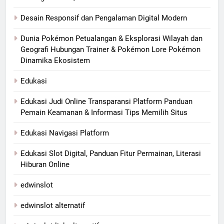
Desain Responsif dan Pengalaman Digital Modern
Dunia Pokémon Petualangan & Eksplorasi Wilayah dan
Geografi Hubungan Trainer & Pokémon Lore Pokémon
Dinamika Ekosistem
Edukasi
Edukasi Judi Online Transparansi Platform Panduan
Pemain Keamanan & Informasi Tips Memilih Situs
Edukasi Navigasi Platform
Edukasi Slot Digital, Panduan Fitur Permainan, Literasi
Hiburan Online
edwinslot
edwinslot alternatif