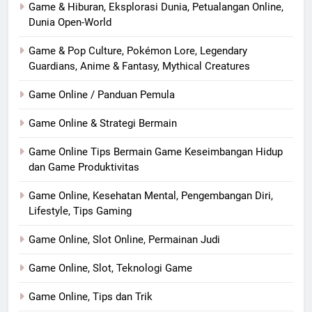
Game & Hiburan, Eksplorasi Dunia, Petualangan Online,
Dunia Open-World
Game & Pop Culture, Pokémon Lore, Legendary
Guardians, Anime & Fantasy, Mythical Creatures
Game Online / Panduan Pemula
Game Online & Strategi Bermain
Game Online Tips Bermain Game Keseimbangan Hidup
dan Game Produktivitas
Game Online, Kesehatan Mental, Pengembangan Diri,
Lifestyle, Tips Gaming
Game Online, Slot Online, Permainan Judi
Game Online, Slot, Teknologi Game
Game Online, Tips dan Trik