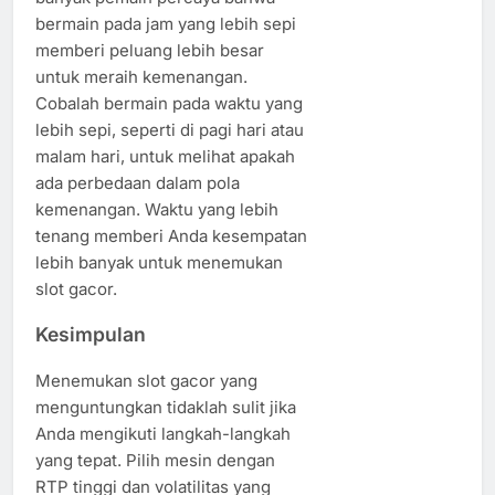
bermain pada jam yang lebih sepi
memberi peluang lebih besar
untuk meraih kemenangan.
Cobalah bermain pada waktu yang
lebih sepi, seperti di pagi hari atau
malam hari, untuk melihat apakah
ada perbedaan dalam pola
kemenangan. Waktu yang lebih
tenang memberi Anda kesempatan
lebih banyak untuk menemukan
slot gacor.
Kesimpulan
Menemukan slot gacor yang
menguntungkan tidaklah sulit jika
Anda mengikuti langkah-langkah
yang tepat. Pilih mesin dengan
RTP tinggi dan volatilitas yang