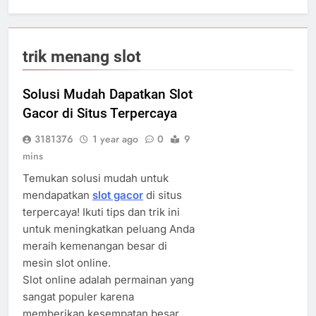
trik menang slot
Solusi Mudah Dapatkan Slot
Gacor di Situs Terpercaya
3181376
1 year ago
0
9
mins
Temukan solusi mudah untuk
mendapatkan
slot gacor
di situs
terpercaya! Ikuti tips dan trik ini
untuk meningkatkan peluang Anda
meraih kemenangan besar di
mesin slot online.
Slot online adalah permainan yang
sangat populer karena
memberikan kesempatan besar