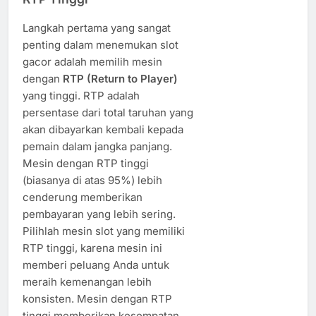
Langkah pertama yang sangat
penting dalam menemukan slot
gacor adalah memilih mesin
dengan
RTP (Return to Player)
yang tinggi. RTP adalah
persentase dari total taruhan yang
akan dibayarkan kembali kepada
pemain dalam jangka panjang.
Mesin dengan RTP tinggi
(biasanya di atas 95%) lebih
cenderung memberikan
pembayaran yang lebih sering.
Pilihlah mesin slot yang memiliki
RTP tinggi, karena mesin ini
memberi peluang Anda untuk
meraih kemenangan lebih
konsisten. Mesin dengan RTP
tinggi memberikan kesempatan