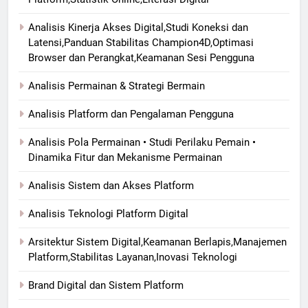
Analisis Kinerja Akses Digital,Studi Koneksi dan
Latensi,Panduan Stabilitas Champion4D,Optimasi
Browser dan Perangkat,Keamanan Sesi Pengguna
Analisis Permainan & Strategi Bermain
Analisis Platform dan Pengalaman Pengguna
Analisis Pola Permainan • Studi Perilaku Pemain •
Dinamika Fitur dan Mekanisme Permainan
Analisis Sistem dan Akses Platform
Analisis Teknologi Platform Digital
Arsitektur Sistem Digital,Keamanan Berlapis,Manajemen
Platform,Stabilitas Layanan,Inovasi Teknologi
Brand Digital dan Sistem Platform