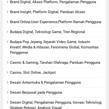
Brand Digital, Akses Platform, Pengalaman Pengguna
Brand Insight, Platform Digital, Panduan Akses
Brand Online,User Experience,Platform Ramah Pengguna
Budaya Digital, Teknologi Game, Tren Regional
Budaya Pop Jepang, Sejarah Video Game, Industri
Kreatif, Media & Hiburan, Fenomena Global, Komunitas
Penggemar
Casino & Gaming, Taruhan Olahraga, Panduan Pengguna
Casino, Slot Online, Jackpot
Desain Antarmuka & Pengalaman Pengguna
Desain Berpusat pada Pengguna
Desain Digital, Pengalaman Pengguna, Inovasi Teknologi,
Strategi Retensi, Analisis Visual