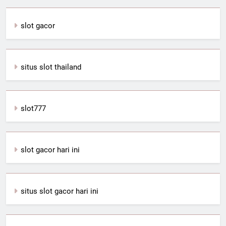
slot gacor
situs slot thailand
slot777
slot gacor hari ini
situs slot gacor hari ini