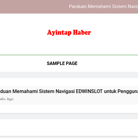
Panduan Memahami Sistem Navi
Panduan Memahami Sistem Na
Panduan Memahami Sistem Na
ntap Haber
LEBAH4D Login melalui Android deng
rita Terkini Dari Ayinta P Haber. Informasi Terbaru Yang Dapa
Panduan Memahami Sistem Navi
SAMPLE PAGE
Panduan Memahami Sistem Na
Panduan Memahami Sistem Na
mi Sistem Navigasi EDWINSLOT untuk Pengguna Baru