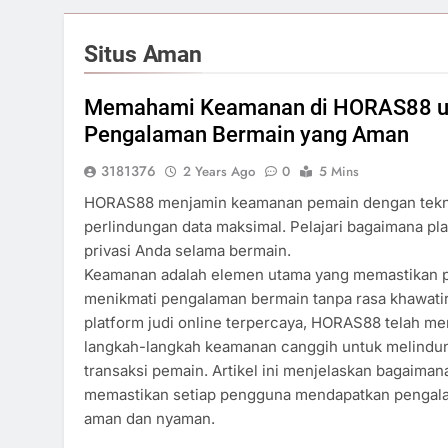
Situs Aman
Memahami Keamanan di HORAS88 u
Pengalaman Bermain yang Aman
3181376
2 Years Ago
0
5 Mins
HORAS88 menjamin keamanan pemain dengan tekno
perlindungan data maksimal. Pelajari bagaimana pl
privasi Anda selama bermain.
Keamanan adalah elemen utama yang memastikan 
menikmati pengalaman bermain tanpa rasa khawatir.
platform judi online terpercaya, HORAS88 telah m
langkah-langkah keamanan canggih untuk melindung
transaksi pemain. Artikel ini menjelaskan bagaim
memastikan setiap pengguna mendapatkan pengal
aman dan nyaman.