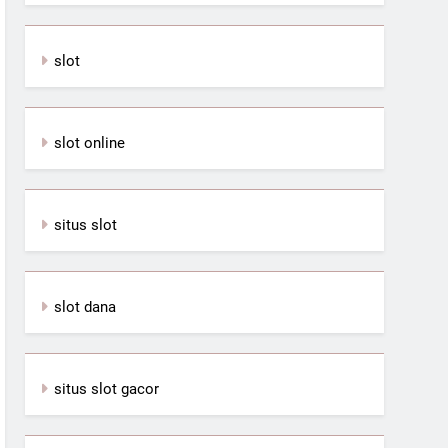
slot
slot online
situs slot
slot dana
situs slot gacor