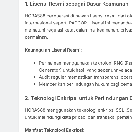
1. Lisensi Resmi sebagai Dasar Keamanan
HORAS88 beroperasi di bawah lisensi resmi dari oto
internasional seperti PAGCOR. Lisensi ini menandak
mematuhi regulasi ketat dalam hal keamanan, privas
permainan.
Keunggulan Lisensi Resmi:
Permainan menggunakan teknologi RNG (R
Generator) untuk hasil yang sepenuhnya aca
Audit reguler memastikan transparansi opera
Memberikan perlindungan hukum bagi pema
2. Teknologi Enkripsi untuk Perlindungan 
HORAS88 menggunakan teknologi enkripsi SSL (Se
untuk melindungi data pribadi dan transaksi pemain
Manfaat Teknologi Enkripsi: