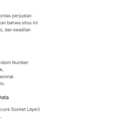
ritas perjudian
an bahwa situs ini
i, dan keadilan
andom Number
k.
sional.
in.
Data
cure Socket Layer)
.