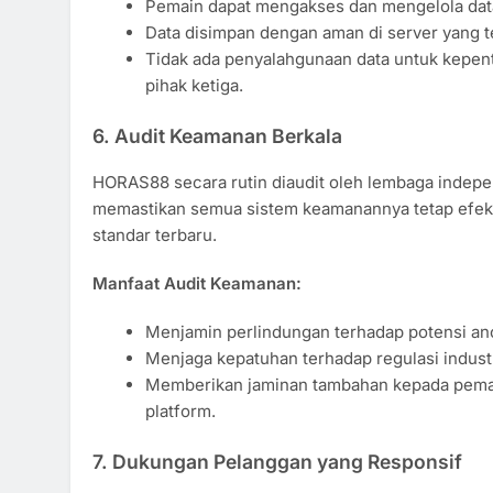
Pemain dapat mengakses dan mengelola data
Data disimpan dengan aman di server yang te
Tidak ada penyalahgunaan data untuk kepen
pihak ketiga.
6. Audit Keamanan Berkala
HORAS88 secara rutin diaudit oleh lembaga indep
memastikan semua sistem keamanannya tetap efekt
standar terbaru.
Manfaat Audit Keamanan:
Menjamin perlindungan terhadap potensi a
Menjaga kepatuhan terhadap regulasi industr
Memberikan jaminan tambahan kepada pema
platform.
7. Dukungan Pelanggan yang Responsif