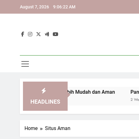
Skip
August 7, 2026
9:06:23 AM
to
content
Ayi
Temukan Be
an Proses yang Lebih Mudah dan Aman
Panduan Memaha
2 Weeks Ago
HEADLINES
Home
Situs Aman