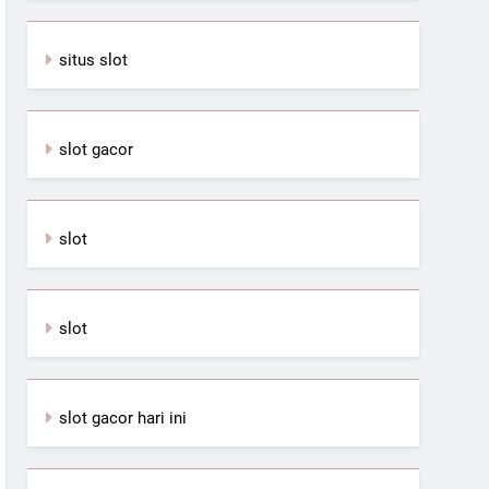
situs slot
slot gacor
slot
slot
slot gacor hari ini