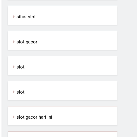
situs slot
slot gacor
slot
slot
slot gacor hari ini