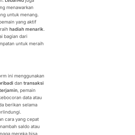
in.
Lebah4d
juga
ng menawarkan
ang untuk menang.
pemain yang aktif
raih
hadiah menarik
.
i bagian dari
mpatan untuk meraih
form ini menggunakan
pribadi
dan
transaksi
terjamin
, pemain
kebocoran data atau
nda berikan selama
rlindungi.
an cara yang cepat
ambah saldo atau
ngga mereka bisa