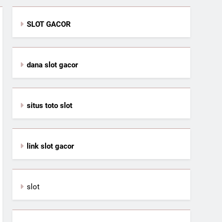
SLOT GACOR
dana slot gacor
situs toto slot
link slot gacor
slot