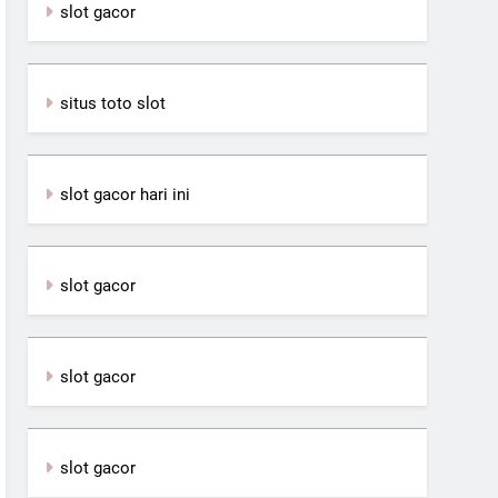
slot gacor
situs toto slot
slot gacor hari ini
slot gacor
slot gacor
slot gacor