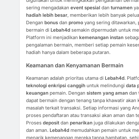
digunakan untuk meningkatkan pengalaman berma
sering mengadakan
event spesial
dan
turnamen
ya
hadiah lebih besar
, memberikan lebih banyak pelu
Dengan
bonus
dan
promo
yang sering ditawarkan, 
bermain di
Lebah4d
semakin dipermudah untuk me
Platform ini menjadikan
kemenangan instan
sebaga
pengalaman bermain, memberi setiap pemain kese
hadiah hanya dalam beberapa putaran.
Keamanan dan Kenyamanan Bermain
Keamanan adalah prioritas utama di
Lebah4d
. Plat
teknologi enkripsi canggih
untuk melindungi
data 
keuangan
pemain. Dengan
sistem yang aman
dan
dapat bermain dengan tenang tanpa khawatir akan 
masalah terkait transaksi. Setiap informasi yang A
proses pendaftaran atau transaksi akan aman dan te
Proses
deposit
dan
penarikan
juga dilakukan deng
dan aman.
Lebah4d
memudahkan pemain untuk men
menarik kemenangan mereka tanpa hambatan, sehi