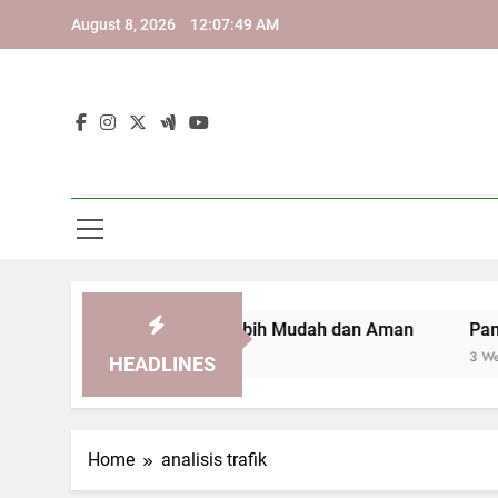
Skip
August 8, 2026
12:07:50 AM
to
content
Ayi
Temukan Be
gan Proses yang Lebih Mudah dan Aman
Panduan Memah
3 Weeks Ago
HEADLINES
Home
analisis trafik