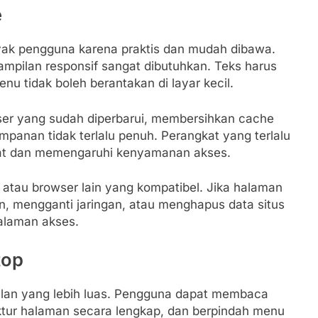
e
yak pengguna karena praktis dan mudah dibawa.
mpilan responsif sangat dibutuhkan. Teks harus
u tidak boleh berantakan di layar kecil.
er yang sudah diperbarui, membersihkan cache
panan tidak terlalu penuh. Perangkat yang terlalu
bat dan memengaruhi kenyamanan akses.
tau browser lain yang kompatibel. Jika halaman
, mengganti jaringan, atau menghapus data situs
alaman akses.
top
lan yang lebih luas. Pengguna dapat membaca
uktur halaman secara lengkap, dan berpindah menu