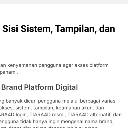
Sisi Sistem, Tampilan, dan
, dan kenyamanan pengguna agar akses platform
ipahami.
rand Platform Digital
ng banyak dicari pengguna melalui berbagai variasi
akses, sistem, tampilan, keamanan akun, dan
RA4D login, TIARA4D resmi, TIARA4D alternatif, dan
ngguna tidak hanya ingin mengenal nama brand,