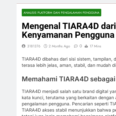
ANALISIS PLATFORM DAN PENGALAMAN PENGGUNA
Mengenal TIARA4D dari 
Kenyamanan Pengguna
0
3181376
2 Months Ago
17 Mins
TIARA4D dibahas dari sisi sistem, tampilan
terasa lebih jelas, aman, stabil, dan mudah d
Memahami TIARA4D sebagai B
TIARA4D menjadi salah satu brand digital ya
kata kunci, terutama yang berkaitan dengan 
pengalaman pengguna. Pencarian seperti TIA
TIARA4D akses stabil menunjukkan bahwa pe