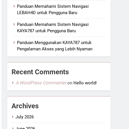
Panduan Memahami Sistem Navigasi
LEBAH4D untuk Pengguna Baru
Panduan Memahami Sistem Navigasi
KAYA787 untuk Pengguna Baru
Panduan Menggunakan KAYA787 untuk
Pengalaman Akses yang Lebih Nyaman
Recent Comments
A WordPress Commenter
on
Hello world!
Archives
July 2026
June 2026