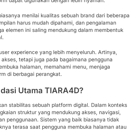
orm dapat digunakan dengan lebih nyaman.
iasanya menilai kualitas sebuah brand dari beberapa
 tampilan harus mudah dipahami, dan pengalaman
tiga elemen ini saling mendukung dalam membentuk
l.
ser experience yang lebih menyeluruh. Artinya,
 akses, tetapi juga pada bagaimana pengguna
 membuka halaman, memahami menu, menjaga
m di berbagai perangkat.
ndasi Utama TIARA4D?
n stabilitas sebuah platform digital. Dalam konteks
gkaian struktur yang mendukung akses, navigasi,
n penggunaan. Sistem yang baik biasanya tidak
mpaknya terasa saat pengguna membuka halaman atau