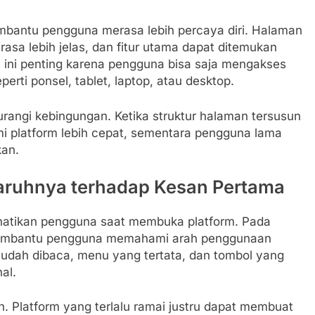
mbantu pengguna merasa lebih percaya diri. Halaman
rasa lebih jelas, dan fitur utama dapat ditemukan
ti ini penting karena pengguna bisa saja mengakses
rti ponsel, tablet, laptop, atau desktop.
angi kebingungan. Ketika struktur halaman tersusun
 platform lebih cepat, sementara pengguna lama
kan.
ruhnya terhadap Kesan Pertama
hatikan pengguna saat membuka platform. Pada
membantu pengguna memahami arah penggunaan
mudah dibaca, menu yang tertata, dan tombol yang
al.
. Platform yang terlalu ramai justru dapat membuat