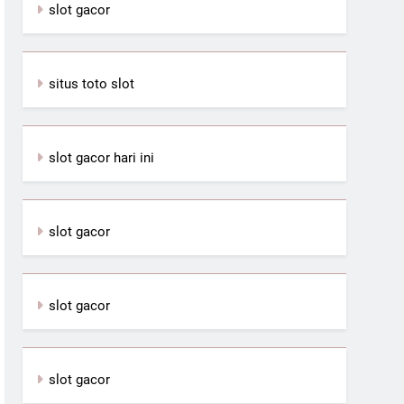
slot gacor
situs toto slot
slot gacor hari ini
slot gacor
slot gacor
slot gacor