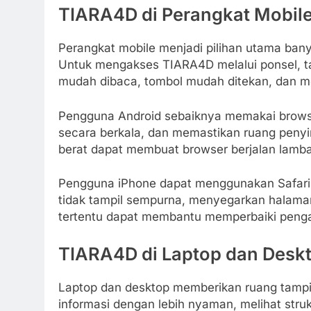
TIARA4D di Perangkat Mobil
Perangkat mobile menjadi pilihan utama ban
Untuk mengakses TIARA4D melalui ponsel, ta
mudah dibaca, tombol mudah ditekan, dan men
Pengguna Android sebaiknya memakai brows
secara berkala, dan memastikan ruang penyim
berat dapat membuat browser berjalan lam
Pengguna iPhone dapat menggunakan Safari a
tidak tampil sempurna, menyegarkan halaman
tertentu dapat membantu memperbaiki peng
TIARA4D di Laptop dan Desk
Laptop dan desktop memberikan ruang tampi
informasi dengan lebih nyaman, melihat str