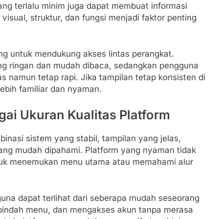
yang terlalu minim juga dapat membuat informasi
isual, struktur, dan fungsi menjadi faktor penting
ng untuk mendukung akses lintas perangkat.
g ringan dan mudah dibaca, sedangkan pengguna
 namun tetap rapi. Jika tampilan tetap konsisten di
ebih familiar dan nyaman.
i Ukuran Kualitas Platform
nasi sistem yang stabil, tampilan yang jelas,
yang mudah dipahami. Platform yang nyaman tidak
untuk menemukan menu utama atau memahami alur
a dapat terlihat dari seberapa mudah seseorang
pindah menu, dan mengakses akun tanpa merasa