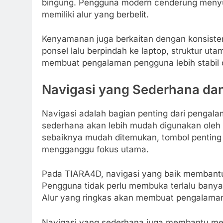
bingung. Pengguna modern cenderung menyuka
memiliki alur yang berbelit.
Kenyamanan juga berkaitan dengan konsiste
ponsel lalu berpindah ke laptop, struktur utam
membuat pengalaman pengguna lebih stabil d
Navigasi yang Sederhana da
Navigasi adalah bagian penting dari pengala
sederhana akan lebih mudah digunakan ole
sebaiknya mudah ditemukan, tombol penting t
mengganggu fokus utama.
Pada TIARA4D, navigasi yang baik membant
Pengguna tidak perlu membuka terlalu bany
Alur yang ringkas akan membuat pengalaman t
Navigasi yang sederhana juga membantu me