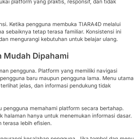
i platform yang praktis, responsif, dan tidak
nsi. Ketika pengguna membuka TIARA4D melalui
a sebaiknya tetap terasa familiar. Konsistensi ini
an mengurangi kebutuhan untuk belajar ulang.
n Mudah Dipahami
man pengguna. Platform yang memiliki navigasi
h pengguna baru maupun pengguna lama. Menu utama
erlihat jelas, dan informasi pendukung tidak
u pengguna memahami platform secara bertahap.
ak halaman hanya untuk menemukan informasi dasar.
erasa lebih efisien.
ngurangi kesalahan pengguna. Jika tombol dan menu