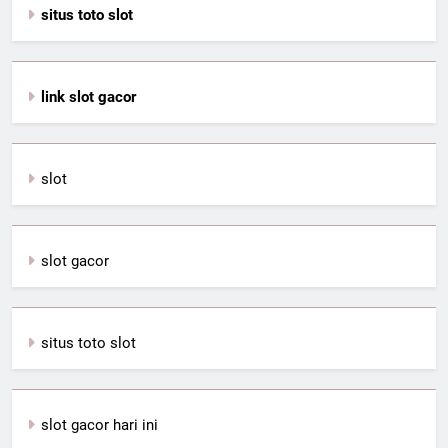
situs toto slot
link slot gacor
slot
slot gacor
situs toto slot
slot gacor hari ini