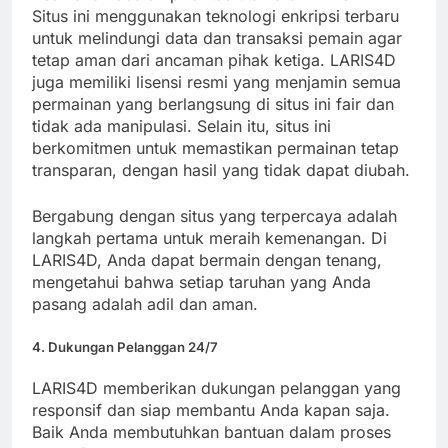
Situs ini menggunakan teknologi enkripsi terbaru
untuk melindungi data dan transaksi pemain agar
tetap aman dari ancaman pihak ketiga. LARIS4D
juga memiliki lisensi resmi yang menjamin semua
permainan yang berlangsung di situs ini fair dan
tidak ada manipulasi. Selain itu, situs ini
berkomitmen untuk memastikan permainan tetap
transparan, dengan hasil yang tidak dapat diubah.
Bergabung dengan situs yang terpercaya adalah
langkah pertama untuk meraih kemenangan. Di
LARIS4D, Anda dapat bermain dengan tenang,
mengetahui bahwa setiap taruhan yang Anda
pasang adalah adil dan aman.
4.
Dukungan Pelanggan 24/7
LARIS4D memberikan dukungan pelanggan yang
responsif dan siap membantu Anda kapan saja.
Baik Anda membutuhkan bantuan dalam proses