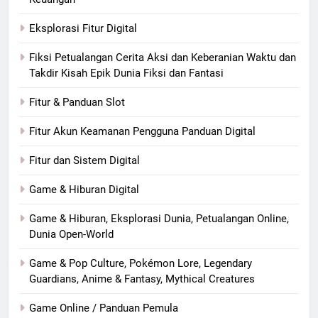
Eksplorasi Fitur Digital
Fiksi Petualangan Cerita Aksi dan Keberanian Waktu dan
Takdir Kisah Epik Dunia Fiksi dan Fantasi
Fitur & Panduan Slot
Fitur Akun Keamanan Pengguna Panduan Digital
Fitur dan Sistem Digital
Game & Hiburan Digital
Game & Hiburan, Eksplorasi Dunia, Petualangan Online,
Dunia Open-World
Game & Pop Culture, Pokémon Lore, Legendary
Guardians, Anime & Fantasy, Mythical Creatures
Game Online / Panduan Pemula