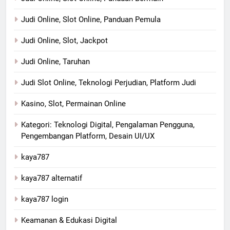
Judi Online, Slot Online, Panduan Pemula
Judi Online, Slot, Jackpot
Judi Online, Taruhan
Judi Slot Online, Teknologi Perjudian, Platform Judi
Kasino, Slot, Permainan Online
Kategori: Teknologi Digital, Pengalaman Pengguna,
Pengembangan Platform, Desain UI/UX
kaya787
kaya787 alternatif
kaya787 login
Keamanan & Edukasi Digital