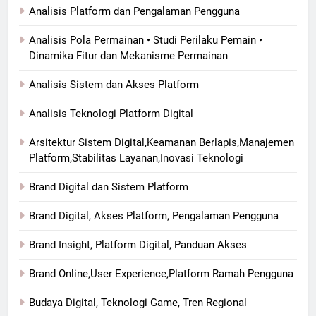
Analisis Platform dan Pengalaman Pengguna
Analisis Pola Permainan • Studi Perilaku Pemain •
Dinamika Fitur dan Mekanisme Permainan
Analisis Sistem dan Akses Platform
Analisis Teknologi Platform Digital
Arsitektur Sistem Digital,Keamanan Berlapis,Manajemen
Platform,Stabilitas Layanan,Inovasi Teknologi
Brand Digital dan Sistem Platform
Brand Digital, Akses Platform, Pengalaman Pengguna
Brand Insight, Platform Digital, Panduan Akses
Brand Online,User Experience,Platform Ramah Pengguna
Budaya Digital, Teknologi Game, Tren Regional