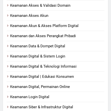
Keamanan Akses & Validasi Domain
Keamanan Akses Akun
Keamanan Akun & Akses Platform Digital
Keamanan dan Akses Perangkat Pribadi
Keamanan Data & Dompet Digital
Keamanan Digital & Sistem Login
Keamanan Digital & Teknologi Informasi
Keamanan Digital | Edukasi Konsumen
Keamanan Digital, Permainan Online
Keamanan Login Digital
Keamanan Siber & Infrastruktur Digital