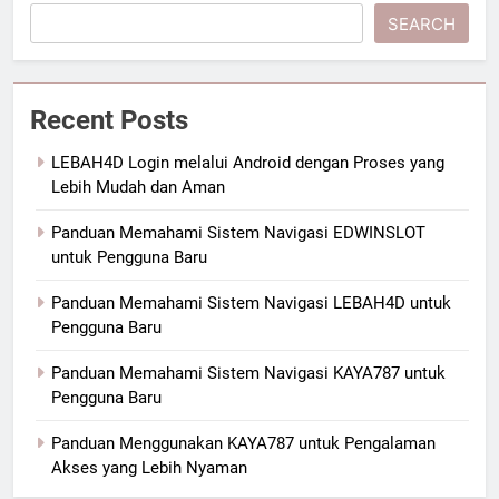
SEARCH
Recent Posts
LEBAH4D Login melalui Android dengan Proses yang
Lebih Mudah dan Aman
Panduan Memahami Sistem Navigasi EDWINSLOT
untuk Pengguna Baru
Panduan Memahami Sistem Navigasi LEBAH4D untuk
Pengguna Baru
Panduan Memahami Sistem Navigasi KAYA787 untuk
Pengguna Baru
Panduan Menggunakan KAYA787 untuk Pengalaman
Akses yang Lebih Nyaman