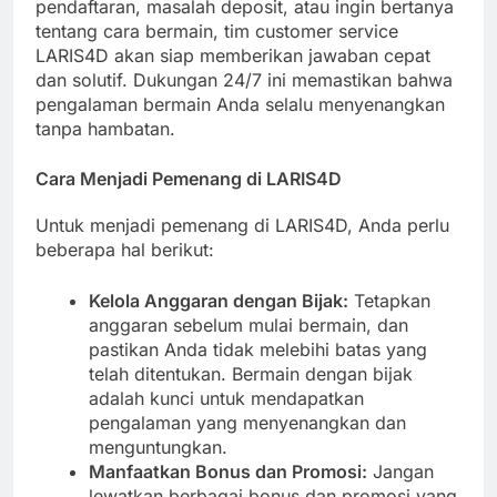
pendaftaran, masalah deposit, atau ingin bertanya
tentang cara bermain, tim customer service
LARIS4D akan siap memberikan jawaban cepat
dan solutif. Dukungan 24/7 ini memastikan bahwa
pengalaman bermain Anda selalu menyenangkan
tanpa hambatan.
Cara Menjadi Pemenang di LARIS4D
Untuk menjadi pemenang di LARIS4D, Anda perlu
beberapa hal berikut:
Kelola Anggaran dengan Bijak:
Tetapkan
anggaran sebelum mulai bermain, dan
pastikan Anda tidak melebihi batas yang
telah ditentukan. Bermain dengan bijak
adalah kunci untuk mendapatkan
pengalaman yang menyenangkan dan
menguntungkan.
Manfaatkan Bonus dan Promosi:
Jangan
lewatkan berbagai bonus dan promosi yang