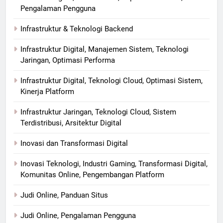
Pengalaman Pengguna
Infrastruktur & Teknologi Backend
Infrastruktur Digital, Manajemen Sistem, Teknologi
Jaringan, Optimasi Performa
Infrastruktur Digital, Teknologi Cloud, Optimasi Sistem,
Kinerja Platform
Infrastruktur Jaringan, Teknologi Cloud, Sistem
Terdistribusi, Arsitektur Digital
Inovasi dan Transformasi Digital
Inovasi Teknologi, Industri Gaming, Transformasi Digital,
Komunitas Online, Pengembangan Platform
Judi Online, Panduan Situs
Judi Online, Pengalaman Pengguna