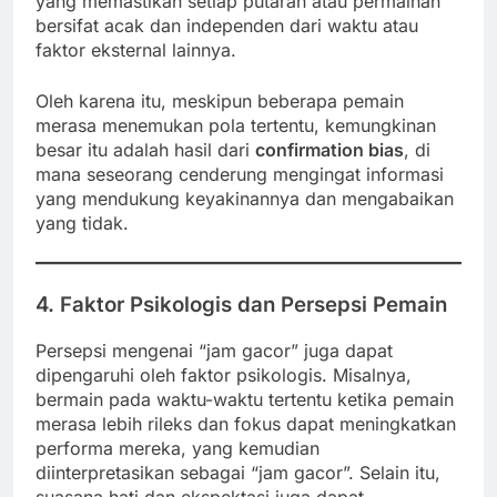
yang memastikan setiap putaran atau permainan
bersifat acak dan independen dari waktu atau
faktor eksternal lainnya.​
Oleh karena itu, meskipun beberapa pemain
merasa menemukan pola tertentu, kemungkinan
besar itu adalah hasil dari
confirmation bias
, di
mana seseorang cenderung mengingat informasi
yang mendukung keyakinannya dan mengabaikan
yang tidak.​
4.
Faktor Psikologis dan Persepsi Pemain
Persepsi mengenai “jam gacor” juga dapat
dipengaruhi oleh faktor psikologis. Misalnya,
bermain pada waktu-waktu tertentu ketika pemain
merasa lebih rileks dan fokus dapat meningkatkan
performa mereka, yang kemudian
diinterpretasikan sebagai “jam gacor”. Selain itu,
suasana hati dan ekspektasi juga dapat