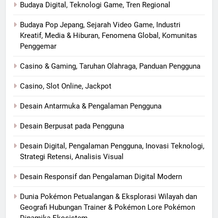
Budaya Digital, Teknologi Game, Tren Regional
Budaya Pop Jepang, Sejarah Video Game, Industri
Kreatif, Media & Hiburan, Fenomena Global, Komunitas
Penggemar
Casino & Gaming, Taruhan Olahraga, Panduan Pengguna
Casino, Slot Online, Jackpot
Desain Antarmuka & Pengalaman Pengguna
Desain Berpusat pada Pengguna
Desain Digital, Pengalaman Pengguna, Inovasi Teknologi,
Strategi Retensi, Analisis Visual
Desain Responsif dan Pengalaman Digital Modern
Dunia Pokémon Petualangan & Eksplorasi Wilayah dan
Geografi Hubungan Trainer & Pokémon Lore Pokémon
Dinamika Ekosistem