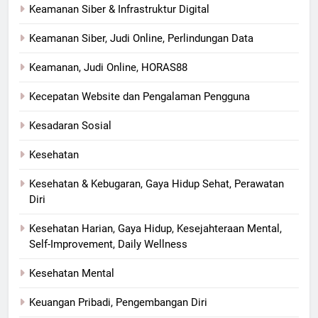
Keamanan Siber & Infrastruktur Digital
Keamanan Siber, Judi Online, Perlindungan Data
Keamanan, Judi Online, HORAS88
Kecepatan Website dan Pengalaman Pengguna
Kesadaran Sosial
Kesehatan
Kesehatan & Kebugaran, Gaya Hidup Sehat, Perawatan
Diri
Kesehatan Harian, Gaya Hidup, Kesejahteraan Mental,
Self-Improvement, Daily Wellness
Kesehatan Mental
Keuangan Pribadi, Pengembangan Diri