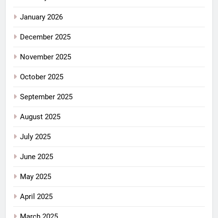
January 2026
December 2025
November 2025
October 2025
September 2025
August 2025
July 2025
June 2025
May 2025
April 2025
March 2025