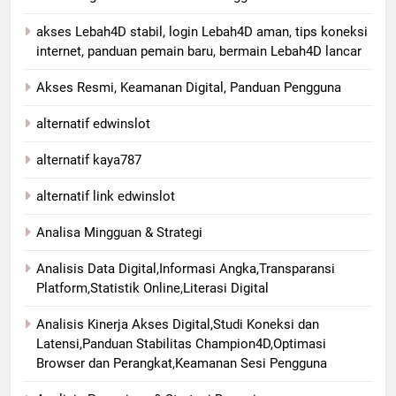
akses Lebah4D stabil, login Lebah4D aman, tips koneksi
internet, panduan pemain baru, bermain Lebah4D lancar
Akses Resmi, Keamanan Digital, Panduan Pengguna
alternatif edwinslot
alternatif kaya787
alternatif link edwinslot
Analisa Mingguan & Strategi
Analisis Data Digital,Informasi Angka,Transparansi
Platform,Statistik Online,Literasi Digital
Analisis Kinerja Akses Digital,Studi Koneksi dan
Latensi,Panduan Stabilitas Champion4D,Optimasi
Browser dan Perangkat,Keamanan Sesi Pengguna