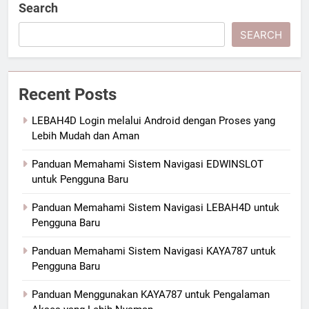
Search
SEARCH
Recent Posts
LEBAH4D Login melalui Android dengan Proses yang
Lebih Mudah dan Aman
Panduan Memahami Sistem Navigasi EDWINSLOT
untuk Pengguna Baru
Panduan Memahami Sistem Navigasi LEBAH4D untuk
Pengguna Baru
Panduan Memahami Sistem Navigasi KAYA787 untuk
Pengguna Baru
Panduan Menggunakan KAYA787 untuk Pengalaman