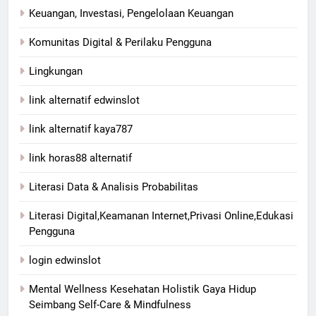
Keuangan, Investasi, Pengelolaan Keuangan
Komunitas Digital & Perilaku Pengguna
Lingkungan
link alternatif edwinslot
link alternatif kaya787
link horas88 alternatif
Literasi Data & Analisis Probabilitas
Literasi Digital,Keamanan Internet,Privasi Online,Edukasi
Pengguna
login edwinslot
Mental Wellness Kesehatan Holistik Gaya Hidup
Seimbang Self-Care & Mindfulness