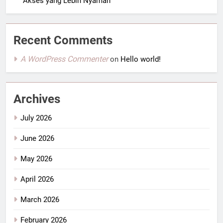
Akses yang Lebih Nyaman
Recent Comments
A WordPress Commenter
on
Hello world!
Archives
July 2026
June 2026
May 2026
April 2026
March 2026
February 2026