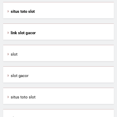
situs toto slot
link slot gacor
slot
slot gacor
situs toto slot