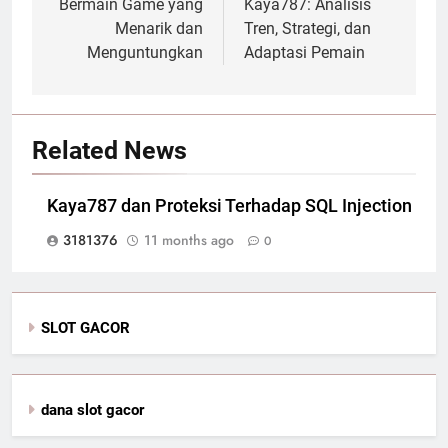
Bermain Game yang
Kaya787: Analisis
Menarik dan
Tren, Strategi, dan
Menguntungkan
Adaptasi Pemain
Related News
Kaya787 dan Proteksi Terhadap SQL Injection
3181376
11 months ago
0
SLOT GACOR
dana slot gacor