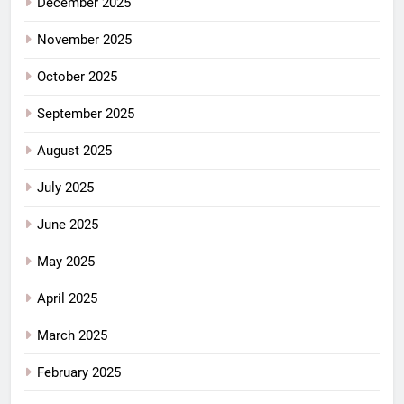
December 2025
November 2025
October 2025
September 2025
August 2025
July 2025
June 2025
May 2025
April 2025
March 2025
February 2025