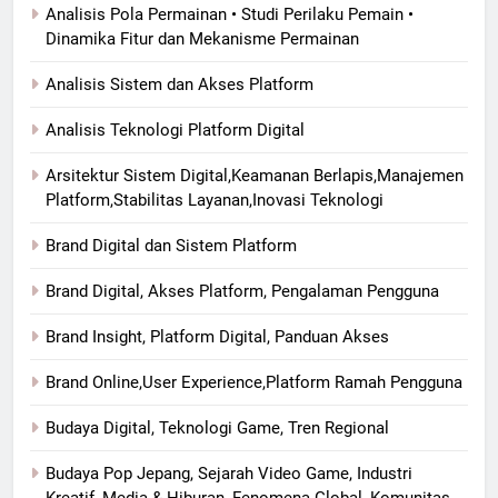
Analisis Pola Permainan • Studi Perilaku Pemain •
Dinamika Fitur dan Mekanisme Permainan
Analisis Sistem dan Akses Platform
Analisis Teknologi Platform Digital
Arsitektur Sistem Digital,Keamanan Berlapis,Manajemen
Platform,Stabilitas Layanan,Inovasi Teknologi
Brand Digital dan Sistem Platform
Brand Digital, Akses Platform, Pengalaman Pengguna
Brand Insight, Platform Digital, Panduan Akses
Brand Online,User Experience,Platform Ramah Pengguna
Budaya Digital, Teknologi Game, Tren Regional
Budaya Pop Jepang, Sejarah Video Game, Industri
Kreatif, Media & Hiburan, Fenomena Global, Komunitas