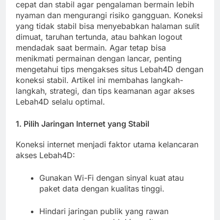
cepat dan stabil agar pengalaman bermain lebih
nyaman dan mengurangi risiko gangguan. Koneksi
yang tidak stabil bisa menyebabkan halaman sulit
dimuat, taruhan tertunda, atau bahkan logout
mendadak saat bermain. Agar tetap bisa
menikmati permainan dengan lancar, penting
mengetahui tips mengakses situs Lebah4D dengan
koneksi stabil. Artikel ini membahas langkah-
langkah, strategi, dan tips keamanan agar akses
Lebah4D selalu optimal.
1. Pilih Jaringan Internet yang Stabil
Koneksi internet menjadi faktor utama kelancaran
akses Lebah4D:
Gunakan Wi-Fi dengan sinyal kuat atau
paket data dengan kualitas tinggi.
Hindari jaringan publik yang rawan