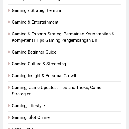
Gaming / Strategi Pemula
Gaming & Entertainment
Gaming & Esports Strategi Permainan Keterampilan &
Kompetensi Tips Gaming Pengembangan Diri
Gaming Beginner Guide
Gaming Culture & Streaming
Gaming Insight & Personal Growth
Gaming, Game Updates, Tips and Tricks, Game
Strategies
Gaming, Lifestyle
Gaming, Slot Online