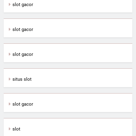
slot gacor
slot gacor
slot gacor
situs slot
slot gacor
slot