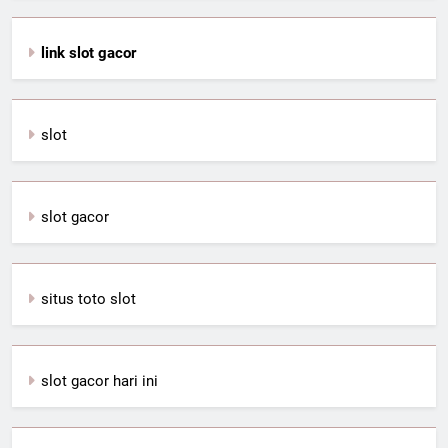
link slot gacor
slot
slot gacor
situs toto slot
slot gacor hari ini