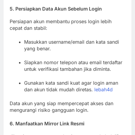
5. Persiapkan Data Akun Sebelum Login
Persiapan akun membantu proses login lebih
cepat dan stabil:
Masukkan username/email dan kata sandi
yang benar.
Siapkan nomor telepon atau email terdaftar
untuk verifikasi tambahan jika diminta.
Gunakan kata sandi kuat agar login aman
dan akun tidak mudah diretas.
lebah4d
Data akun yang siap mempercepat akses dan
mengurangi risiko gangguan login.
6. Manfaatkan Mirror Link Resmi