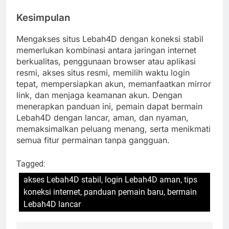
Kesimpulan
Mengakses situs Lebah4D dengan koneksi stabil
memerlukan kombinasi antara jaringan internet
berkualitas, penggunaan browser atau aplikasi
resmi, akses situs resmi, memilih waktu login
tepat, mempersiapkan akun, memanfaatkan mirror
link, dan menjaga keamanan akun. Dengan
menerapkan panduan ini, pemain dapat bermain
Lebah4D dengan lancar, aman, dan nyaman,
memaksimalkan peluang menang, serta menikmati
semua fitur permainan tanpa gangguan.
Tagged:
akses Lebah4D stabil, login Lebah4D aman, tips
koneksi internet, panduan pemain baru, bermain
Lebah4D lancar