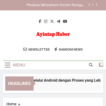
Skip
Panduan Memahami Sistem Navigasi LEBAH4D
to
untuk Pengguna Baru
content
Panduan Memahami Sistem Navigasi KAYA787
untuk Pengguna Baru
LEBAH4D Login melalui Android dengan Proses
yang Lebih Mudah dan Aman
Panduan Memahami Sistem Navigasi
EDWINSLOT untuk Pengguna Baru
Ayintap Haber
Temukan Berita Terkini Dari Ayinta P
Panduan Memahami Sistem Navigasi LEBAH4D
NEWSLETTER
RANDOM NEWS
untuk Pengguna Baru
Haber. Informasi Terbaru Yang Dapat
Panduan Memahami Sistem Navigasi KAYA787
Dipercaya.
untuk Pengguna Baru
MENU
BAH4D Login melalui Android dengan Proses yang Lebih Mu
HEADLINES
Weeks Ago
Home