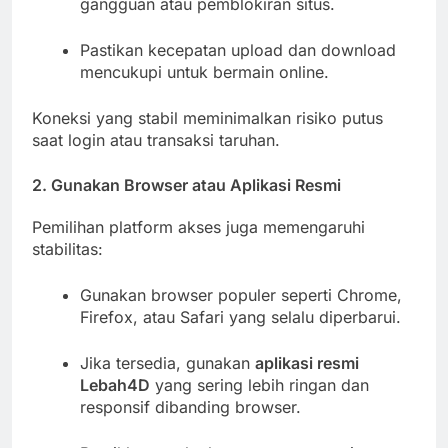
gangguan atau pemblokiran situs.
Pastikan kecepatan upload dan download
mencukupi untuk bermain online.
Koneksi yang stabil meminimalkan risiko putus
saat login atau transaksi taruhan.
2. Gunakan Browser atau Aplikasi Resmi
Pemilihan platform akses juga memengaruhi
stabilitas:
Gunakan browser populer seperti Chrome,
Firefox, atau Safari yang selalu diperbarui.
Jika tersedia, gunakan
aplikasi resmi
Lebah4D
yang sering lebih ringan dan
responsif dibanding browser.