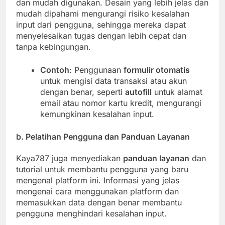
dan mudah digunakan. Desain yang lebih jelas dan
mudah dipahami mengurangi risiko kesalahan
input dari pengguna, sehingga mereka dapat
menyelesaikan tugas dengan lebih cepat dan
tanpa kebingungan.
Contoh
: Penggunaan
formulir otomatis
untuk mengisi data transaksi atau akun
dengan benar, seperti
autofill
untuk alamat
email atau nomor kartu kredit, mengurangi
kemungkinan kesalahan input.
b.
Pelatihan Pengguna dan Panduan Layanan
Kaya787 juga menyediakan
panduan layanan
dan
tutorial untuk membantu pengguna yang baru
mengenal platform ini. Informasi yang jelas
mengenai cara menggunakan platform dan
memasukkan data dengan benar membantu
pengguna menghindari kesalahan input.