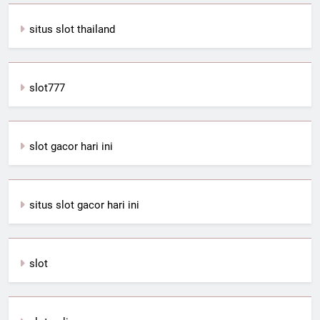
situs slot thailand
slot777
slot gacor hari ini
situs slot gacor hari ini
slot