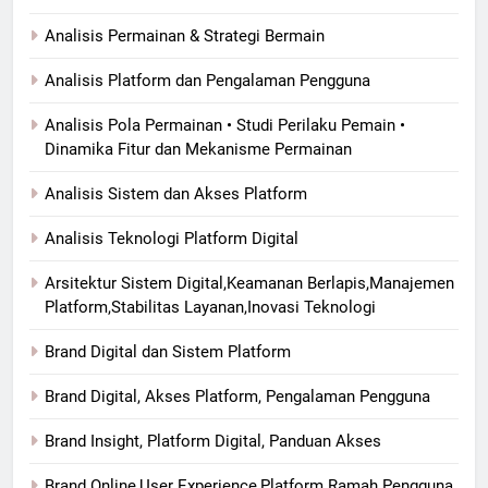
Analisis Permainan & Strategi Bermain
Analisis Platform dan Pengalaman Pengguna
Analisis Pola Permainan • Studi Perilaku Pemain •
Dinamika Fitur dan Mekanisme Permainan
Analisis Sistem dan Akses Platform
Analisis Teknologi Platform Digital
Arsitektur Sistem Digital,Keamanan Berlapis,Manajemen
Platform,Stabilitas Layanan,Inovasi Teknologi
Brand Digital dan Sistem Platform
Brand Digital, Akses Platform, Pengalaman Pengguna
Brand Insight, Platform Digital, Panduan Akses
Brand Online,User Experience,Platform Ramah Pengguna