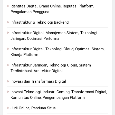
Identitas Digital, Brand Online, Reputasi Platform,
Pengalaman Pengguna
Infrastruktur & Teknologi Backend
Infrastruktur Digital, Manajemen Sistem, Teknologi
Jaringan, Optimasi Performa
Infrastruktur Digital, Teknologi Cloud, Optimasi Sistem,
Kinerja Platform
Infrastruktur Jaringan, Teknologi Cloud, Sistem
Terdistribusi, Arsitektur Digital
Inovasi dan Transformasi Digital
Inovasi Teknologi, Industri Gaming, Transformasi Digital,
Komunitas Online, Pengembangan Platform
Judi Online, Panduan Situs