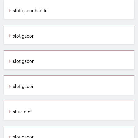
slot gacor hari ini
slot gacor
slot gacor
slot gacor
situs slot
slot gacor