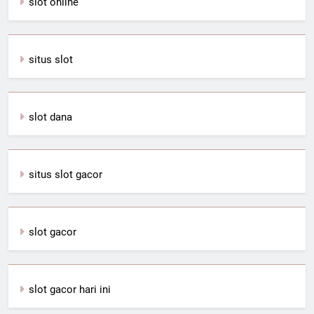
slot online
situs slot
slot dana
situs slot gacor
slot gacor
slot gacor hari ini