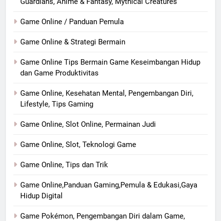
Guardians, Anime & Fantasy, Mythical Creatures
Game Online / Panduan Pemula
Game Online & Strategi Bermain
Game Online Tips Bermain Game Keseimbangan Hidup
dan Game Produktivitas
Game Online, Kesehatan Mental, Pengembangan Diri,
Lifestyle, Tips Gaming
Game Online, Slot Online, Permainan Judi
Game Online, Slot, Teknologi Game
Game Online, Tips dan Trik
Game Online,Panduan Gaming,Pemula & Edukasi,Gaya
Hidup Digital
Game Pokémon, Pengembangan Diri dalam Game,