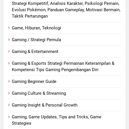
Strategi Kompetitif, Analisis Karakter, Psikologi Pemain,
Evolusi Pokémon, Panduan Gameplay, Motivasi Bermain,
Taktik Pertarungan
Game, Hiburan, Teknologi
Gaming / Strategi Pemula
Gaming & Entertainment
Gaming & Esports Strategi Permainan Keterampilan &
Kompetensi Tips Gaming Pengembangan Diri
Gaming Beginner Guide
Gaming Culture & Streaming
Gaming Insight & Personal Growth
Gaming, Game Updates, Tips and Tricks, Game
Strategies