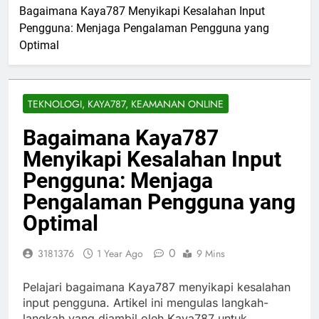
Bagaimana Kaya787 Menyikapi Kesalahan Input
Pengguna: Menjaga Pengalaman Pengguna yang
Optimal
TEKNOLOGI, KAYA787, KEAMANAN ONLINE
Bagaimana Kaya787
Menyikapi Kesalahan Input
Pengguna: Menjaga
Pengalaman Pengguna yang
Optimal
0
3181376
1 Year Ago
9 Mins
Pelajari bagaimana Kaya787 menyikapi kesalahan
input pengguna. Artikel ini mengulas langkah-
langkah yang diambil oleh Kaya787 untuk