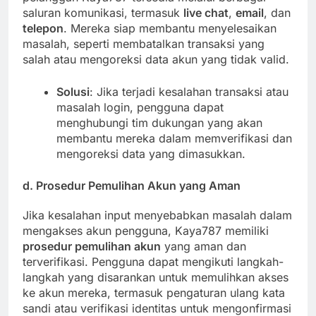
saluran komunikasi, termasuk
live chat
,
email
, dan
telepon
. Mereka siap membantu menyelesaikan
masalah, seperti membatalkan transaksi yang
salah atau mengoreksi data akun yang tidak valid.
Solusi
: Jika terjadi kesalahan transaksi atau
masalah login, pengguna dapat
menghubungi tim dukungan yang akan
membantu mereka dalam memverifikasi dan
mengoreksi data yang dimasukkan.
d.
Prosedur Pemulihan Akun yang Aman
Jika kesalahan input menyebabkan masalah dalam
mengakses akun pengguna, Kaya787 memiliki
prosedur pemulihan akun
yang aman dan
terverifikasi. Pengguna dapat mengikuti langkah-
langkah yang disarankan untuk memulihkan akses
ke akun mereka, termasuk pengaturan ulang kata
sandi atau verifikasi identitas untuk mengonfirmasi