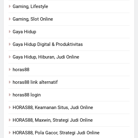
Gaming, Lifestyle
Gaming, Slot Online
Gaya Hidup
Gaya Hidup Digital & Produktivitas
Gaya Hidup, Hiburan, Judi Online
horas88
horas88 link alternatif
horas88 login
HORAS88, Keamanan Situs, Judi Online
HORAS88, Maxwin, Strategi Judi Online
HORAS88, Pola Gacor, Strategi Judi Online