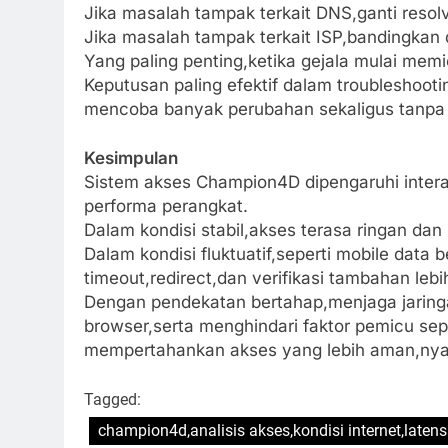
Jika masalah tampak terkait DNS,ganti resolver
Jika masalah tampak terkait ISP,bandingkan
Yang paling penting,ketika gejala mulai memic
Keputusan paling efektif dalam troubleshooti
mencoba banyak perubahan sekaligus tanpa 
Kesimpulan
Sistem akses Champion4D dipengaruhi interak
performa perangkat.
Dalam kondisi stabil,akses terasa ringan dan
Dalam kondisi fluktuatif,seperti mobile data 
timeout,redirect,dan verifikasi tambahan lebi
Dengan pendekatan bertahap,menjaga jaringa
browser,serta menghindari faktor pemicu sep
mempertahankan akses yang lebih aman,nyam
Tagged:
champion4d,analisis akses,kondisi internet,latensi