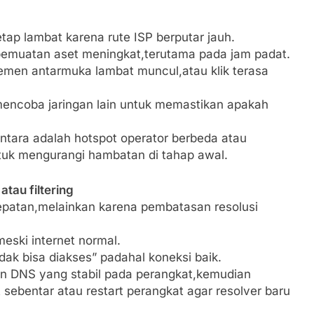
etap lambat karena rute ISP berputar jauh.
emuatan aset meningkat,terutama pada jam padat.
emen antarmuka lambat muncul,atau klik terasa
encoba jaringan lain untuk memastikan apakah
entara adalah hotspot operator berbeda atau
tuk mengurangi hambatan di tahap awal.
tau filtering
patan,melainkan karena pembatasan resolusi
meski internet normal.
idak bisa diakses” padahal koneksi baik.
n DNS yang stabil pada perangkat,kemudian
bentar atau restart perangkat agar resolver baru