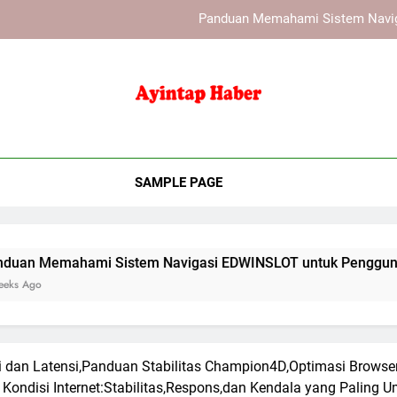
Panduan Memahami Sistem Navi
Panduan Memahami Sistem Na
Panduan Memahami Sistem Na
ntap Haber
LEBAH4D Login melalui Android deng
rita Terkini Dari Ayinta P Haber. Informasi Terbaru Yang Dapa
Panduan Memahami Sistem Navi
SAMPLE PAGE
Panduan Memahami Sistem Na
Panduan Memahami Sistem Na
ami Sistem Navigasi EDWINSLOT untuk Pengguna Baru
eksi dan Latensi,Panduan Stabilitas Champion4D,Optimasi Brow
Kondisi Internet:Stabilitas,Respons,dan Kendala yang Paling