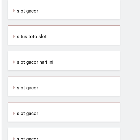
slot gacor
situs toto slot
slot gacor hari ini
slot gacor
slot gacor
slot gacor