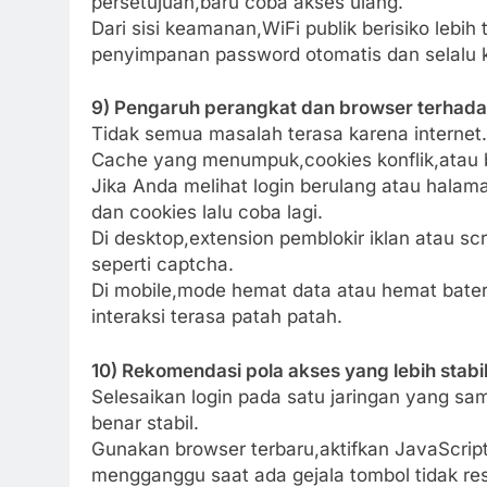
persetujuan,baru coba akses ulang.
Dari sisi keamanan,WiFi publik berisiko lebi
penyimpanan password otomatis dan selalu ke
9) Pengaruh perangkat dan browser terhada
Tidak semua masalah terasa karena internet.
Cache yang menumpuk,cookies konflik,atau b
Jika Anda melihat login berulang atau hala
dan cookies lalu coba lagi.
Di desktop,extension pemblokir iklan atau s
seperti captcha.
Di mobile,mode hemat data atau hemat bate
interaksi terasa patah patah.
10) Rekomendasi pola akses yang lebih stabil
Selesaikan login pada satu jaringan yang sa
benar stabil.
Gunakan browser terbaru,aktifkan JavaScrip
mengganggu saat ada gejala tombol tidak res