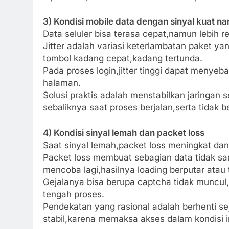
3) Kondisi mobile data dengan sinyal kuat na
Data seluler bisa terasa cepat,namun lebih re
Jitter adalah variasi keterlambatan paket y
tombol kadang cepat,kadang tertunda.
Pada proses login,jitter tinggi dapat menyeb
halaman.
Solusi praktis adalah menstabilkan jaringan
sebaliknya saat proses berjalan,serta tidak be
4) Kondisi sinyal lemah dan packet loss
Saat sinyal lemah,packet loss meningkat da
Packet loss membuat sebagian data tidak 
mencoba lagi,hasilnya loading berputar atau 
Gejalanya bisa berupa captcha tidak muncul,
tengah proses.
Pendekatan yang rasional adalah berhenti sej
stabil,karena memaksa akses dalam kondisi i