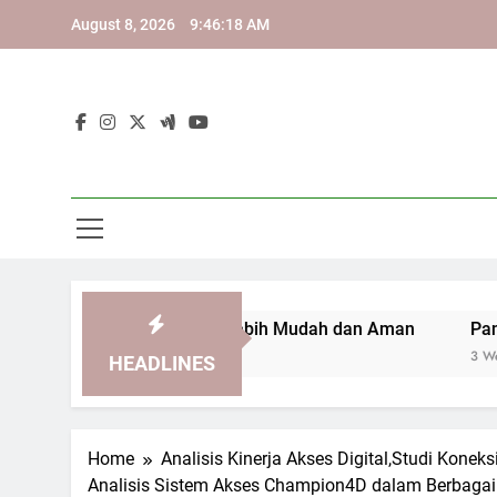
Skip
August 8, 2026
9:46:19 AM
to
content
Ayi
Temukan Be
an Proses yang Lebih Mudah dan Aman
Panduan Memah
3 Weeks Ago
HEADLINES
Home
Analisis Kinerja Akses Digital,Studi Kon
Analisis Sistem Akses Champion4D dalam Berbagai 